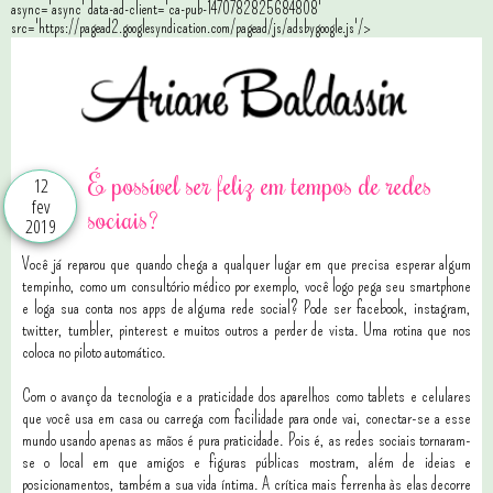
async='async' data-ad-client='ca-pub-1470782825684808'
src='https://pagead2.googlesyndication.com/pagead/js/adsbygoogle.js'/>
É possível ser feliz em tempos de redes
12
fev
sociais?
2019
Você já reparou que quando chega a qualquer lugar em que precisa esperar algum
tempinho, como um consultório médico por exemplo, você logo pega seu smartphone
e loga sua conta nos apps de alguma rede social? Pode ser facebook, instagram,
twitter, tumbler, pinterest e muitos outros a perder de vista. Uma rotina que nos
coloca no piloto automático.
Com o avanço da tecnologia e a praticidade dos aparelhos como tablets e celulares
que você usa em casa ou carrega com facilidade para onde vai, conectar-se a esse
mundo usando apenas as mãos é pura praticidade. Pois é, as redes sociais tornaram-
se o local em que amigos e figuras públicas mostram, além de ideias e
posicionamentos, também a sua vida íntima. A crítica mais ferrenha às elas decorre