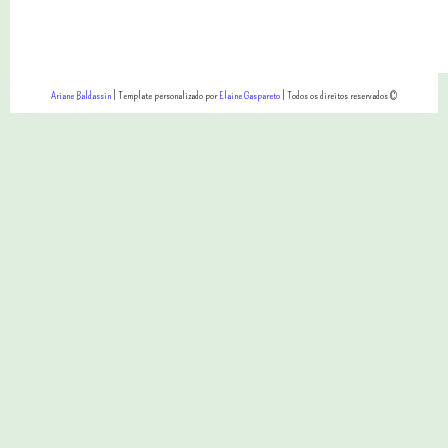
Ariane Baldassin
| Template personalizado por
Elaine Gaspareto
| Todos os direitos reservados ©