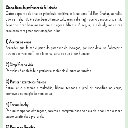
Cinco dicas do professor da felicidade
Outro expoente da área de psicologia positiva, o israelense Tal Ben-Shahar, acredita
que ser feliz não é estar bem o tempo todo, mas saber agir com o desconforto e não
deixar de ficar bem mesmo em situações difíceis. A seguir, ele dá algumas dicas
preciosas para processar emoções ruins:
1) Aceitar os erros
Aprender que falhar é parte do processo de inovação, por isso deve-se "abraçar o
stress e o fracasso", pois isso faz parte do que é ser humano.
2) Simplificar a vida
Dar tchau à ansiedade e praticar a paciência durante as tarefas.
3) Praticar exercícios físicos
Estimular o sistema circulatório, liberar tensões e produzir endorfina no corpo,
promove a sensação de bem-estar.
4) Ter um hobby
Dar um tempo nas obrigações, tarefas e compromissos do dia a dia e dar um alô para o
prazer da atividade preferida.
5) Praticar a Gratidão