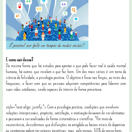
E como sair dessa?
Da mesma forma que há estudos para apontar o que pode fazer mal à saúde mental
humana, há outros que revelam o que faz bem. Um dos mais sérios é em torno da
ciência da felicidade, a psicologia positiva. O objetivo é focar nas forças, ao invés das
fraquezas, e fazer com que as pessoas adquiram competências para lidarem com
suas vidas cotidianas, sendo capazes de intervir de forma proveitosa.
style="text-align: justify;"> Com a psicologia positiva, condições que envolvem
relações interpessoais, propósito, satisfação, e motivação deixaram de ser abstratas
e passaram a ser analisadas de forma sistemática e científica. "Por meio da
neurociência, descobrimos que disfunções na amígdala ou baixos níveis de dopamina
ou serotonina podem ter origens genéticas, mas, pelo menos, 50% do nosso bem-