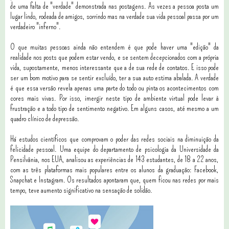
de uma falta de "verdade" demonstrada nas postagens. As vezes a pessoa posta um
lugar lindo, rodeada de amigos, sorrindo mas na verdade sua vida pessoal passa por um
verdadeiro "inferno".
O que muitas pessoas ainda não entendem é que pode haver uma "edição" da
realidade nos posts que podem estar vendo, e se sentem decepcionados com a própria
vida, supostamente, menos interessante que a de sua rede de contatos. E isso pode
ser um bom motivo para se sentir excluído, ter a sua auto estima abalada. A verdade
é que essa versão revela apenas uma parte do todo ou pinta os acontecimentos com
cores mais vivas. Por isso, imergir neste tipo de ambiente virtual pode levar à
frustração e a todo tipo de sentimento negativo. Em alguns casos, até mesmo a um
quadro clínico de depressão.
Há estudos científicos que comprovam o poder das redes sociais na diminuição da
felicidade pessoal. Uma equipe do departamento de psicologia da Universidade da
Pensilvânia, nos EUA, analisou as experiências de 143 estudantes, de 18 a 22 anos,
com as três plataformas mais populares entre os alunos da graduação: Facebook,
Snapchat e Instagram. Os resultados apontaram que, quem ficou nas redes por mais
tempo, teve aumento significativo na sensação de solidão.