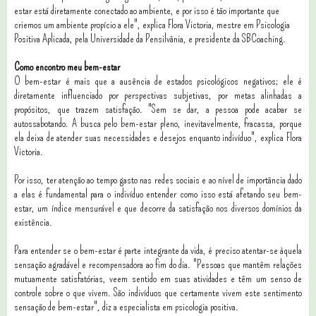
estar está diretamente conectado ao ambiente, e por isso é tão importante que
criemos um ambiente propício a ele", explica Flora Victoria, mestre em Psicologia
Positiva Aplicada, pela Universidade da Pensilvânia, e presidente da SBCoaching.
Como encontro meu bem-estar
O bem-estar é mais que a ausência de estados psicológicos negativos; ele é
diretamente influenciado por perspectivas subjetivas, por metas alinhadas a
propósitos, que trazem satisfação. "Sem se dar, a pessoa pode acabar se
autossabotando. A busca pelo bem-estar pleno, inevitavelmente, fracassa, porque
ela deixa de atender suas necessidades e desejos enquanto indivíduo", explica Flora
Victoria.
Por isso, ter atenção ao tempo gasto nas redes sociais e ao nível de importância dado
a elas é fundamental para o indivíduo entender como isso está afetando seu bem-
estar, um índice mensurável e que decorre da satisfação nos diversos domínios da
existência.
Para entender se o bem-estar é parte integrante da vida, é preciso atentar-se àquela
sensação agradável e recompensadora ao fim do dia. "Pessoas que mantêm relações
mutuamente satisfatórias, veem sentido em suas atividades e têm um senso de
controle sobre o que vivem. São indivíduos que certamente vivem este sentimento
sensação de bem-estar", diz a especialista em psicologia positiva.