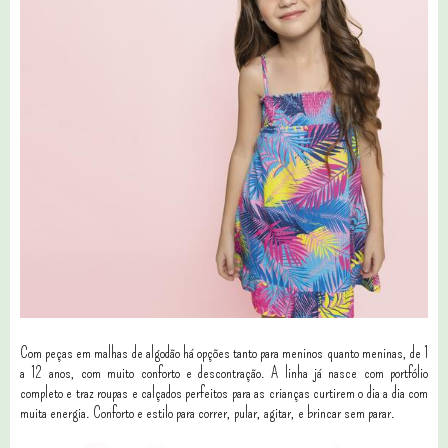
Com peças em malhas de algodão há opções tanto para meninos quanto meninas, de 1
a 12 anos, com muito conforto e descontração. A linha já nasce com portfólio
completo e traz roupas e calçados perfeitos para as crianças curtirem o dia a dia com
muita energia. Conforto e estilo para correr, pular, agitar, e brincar sem parar.