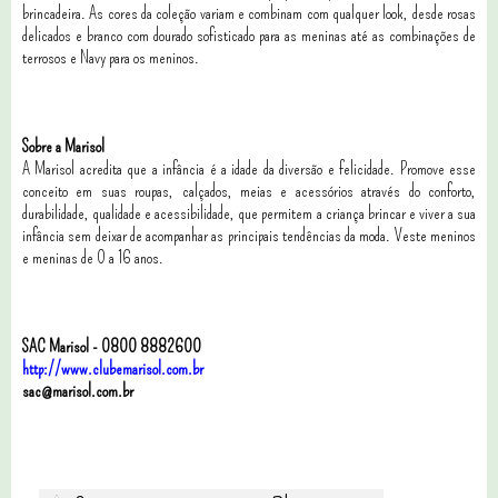
brincadeira. As cores da coleção variam e combinam com qualquer look, desde rosas
delicados e branco com dourado sofisticado para as meninas até as combinações de
terrosos e Navy para os meninos.
Sobre a Marisol
A Marisol acredita que a infância é a idade da diversão e felicidade. Promove esse
conceito em suas roupas, calçados, meias e acessórios através do conforto,
durabilidade, qualidade e acessibilidade, que permitem a criança brincar e viver a sua
infância sem deixar de acompanhar as principais tendências da moda. Veste meninos
e meninas de 0 a 16 anos.
SAC Marisol - 0800 8882600
http://www.clubemarisol.com.br
sac@marisol.com.br