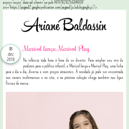
async='async' data-ad-client='ca-pub-1470782825684808'
src='https://pagead2.googlesyndication.com/pagead/js/adsbygoogle.js'/>
Marisol lança Marisol Play
08
dez
2018
Na infância toda hora é hora de se divertir. Para ampliar seu mix de
produtos para o público infantil, a Marisol lança a Marisol Play, uma linha
para o dia a dia, diversa e com preços atraentes. A novidade já pode ser encontrada
nos canais multimarcas e no site, e na próxima coleção chega também nas lojas
físicas da marca.