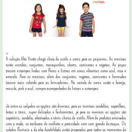
>
A coleção Alto Verão chega cheia de estilo e cores para os pequenos. As meninas
terão vestidos, conjuntos, macaquinhos, shorts, camisetas e regatas. As peças
trazem estampas lindas com flores e listras em cores vibrantes como azul, rosa e
amarelo. Para os meninos, além dos conjuntos, regatas, camisetas e bermudas
trazem mais colorido para as brincadeiras. Na cartela de cores estão o laranja,
mescla, pink e azul, sempre acompanhados de listras e estampas.
Já entre os calçados as opções são diversas, para as meninas sandálias, sapatilhas,
botas e tênis, super delicados e fashionistas, já para os meninos as opções são
sapatênis, sandália, abotinados e tênis cheios de estilo. Além de produtos antenados
com a moda, os atributos de conforto e praticidade vem com grande destaque. Os
solados flexíveis e de alta durabilidade estão preparados para todos os momentos de