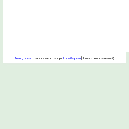
Ariane Baldassin
| Template personalizado por
Elaine Gaspareto
| Todos os direitos reservados ©