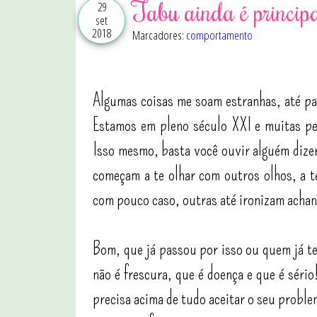
Tabu ainda é principa
29
set
2018
Marcadores:
comportamento
Algumas coisas me soam estranhas, até pa
Estamos em pleno século XXI e muitas pe
Isso mesmo, basta você ouvir alguém dizer
começam a te olhar com outros olhos, a 
com pouco caso, outras até ironizam achan
Bom, que já passou por isso ou quem já t
não é frescura, que é doença e que é séri
precisa acima de tudo aceitar o seu probl