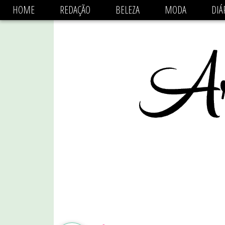
async='async' data-ad-client='ca-pub-1470782825684808'
HOME
REDAÇÃO
BELEZA
MODA
DIÁ