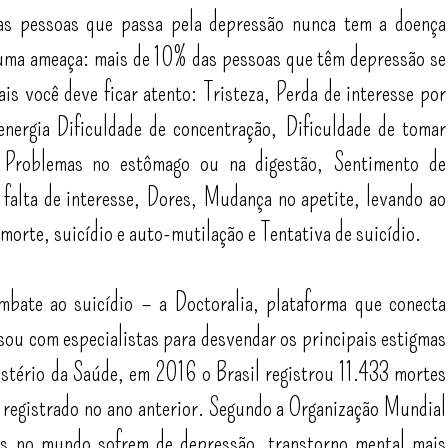
as pessoas que passa pela depressão nunca tem a doença
r uma ameaça: mais de 10% das pessoas que têm depressão se
ais você deve ficar atento:
Tristeza,
Perda de interesse por
 energia Dificuldade de concentração,
Dificuldade de tomar
,
Problemas no estômago ou na digestão,
Sentimento de
falta de interesse,
Dores,
Mudança no apetite, levando ao
morte, suicídio e auto-mutilação e
Tentativa de suicídio.
bate ao suicídio – a Doctoralia, plataforma que conecta
rsou com especialistas para desvendar os principais estigmas
stério da Saúde, em 2016 o Brasil registrou 11.433 mortes
 registrado no ano anterior. Segundo a Organização Mundial
s no mundo sofrem de depressão, transtorno mental mais