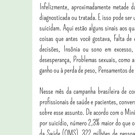
Infelizmente, aproximadamente metade d
diagnosticada ou tratada. E isso pode se
suicidam. Aqui estão alguns sinais aos qu
coisas que antes você gostava,
Falta de
decisões,
Insônia ou sono em excesso
desesperança,
Problemas sexuais, como a 
ganho ou à perda de peso,
Pensamentos de 
Nesse mês da campanha brasileira de com
profissionais de saúde e pacientes, conve
sobre esse assunto. De acordo com o Mini
por suicídio, número 2,3% maior do que o
da Saúde (OMS), 322 milhões de pessoa