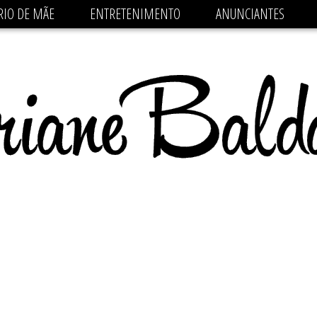
 src='https://pagead2.googlesyndication.com/pagead/js/
RIO DE MÃE
ENTRETENIMENTO
ANUNCIANTES