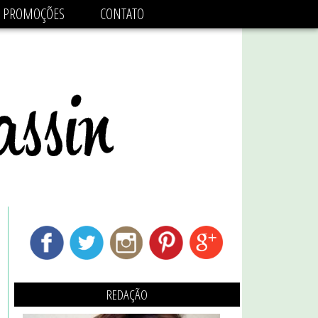
adsbygoogle.js'/>
PROMOÇÕES
CONTATO
REDAÇÃO