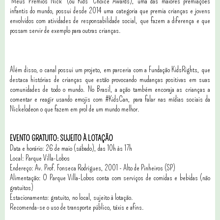
‘Meus Prêmios Nick’ (ou Kids’ Choice Awards), uma das maiores premiações
infantis do mundo, possui desde 2014 uma categoria que premia crianças e jovens
envolvidos com atividades de responsabilidade social, que fazem a diferença e que
possam servir de exemplo para outras crianças.
Além disso, o canal possui um projeto, em parceria com a Fundação KidsRights, que
destaca histórias de crianças que estão provocando mudanças positivas em suas
comunidades de todo o mundo. No Brasil, a ação também encoraja as crianças a
comentar e reagir usando emojis com #KidsCan, para falar nas mídias sociais da
Nickelodeon o que fazem em prol de um mundo melhor.
EVENTO GRATUITO: SUJEITO À LOTAÇÃO
Data e horário: 26 de maio (sábado), das 10h às 17h
Local: Parque Villa-Lobos
Endereço: Av. Prof. Fonseca Rodrigues, 2001 - Alto de Pinheiros (SP)
Alimentação: O Parque Villa-Lobos conta com serviços de comidas e bebidas (não
gratuitos)
Estacionamento: gratuito, no local, sujeito à lotação.
Recomenda-se o uso de transporte público, táxis e afins.