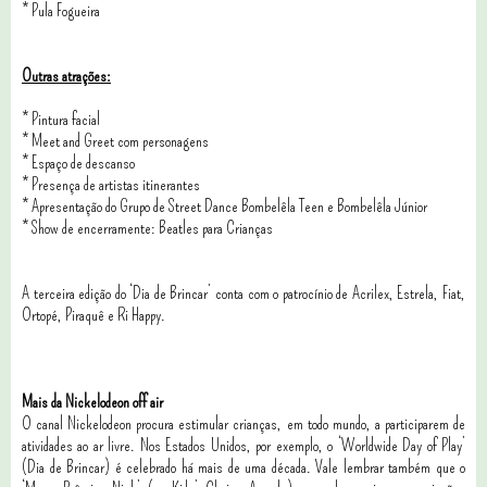
*
Pula Fogueira
Outras atrações:
* Pintura facial
*
Meet and Greet com personagens
*
Espaço de descanso
*
Presença de artistas itinerantes
*
Apresentação do Grupo de Street Dance Bombelêla Teen e Bombelêla Júnior
*
Show de encerramente: Beatles para Crianças
A terceira edição do ‘Dia de Brincar’ conta com o patrocínio de Acrilex, Estrela, Fiat,
Ortopé, Piraquê e Ri Happy.
Mais da Nickelodeon off air
O canal Nickelodeon procura estimular crianças, em todo mundo, a participarem de
atividades ao ar livre. Nos Estados Unidos, por exemplo, o ‘Worldwide Day of Play’
(Dia de Brincar) é celebrado há mais de uma década. Vale lembrar também que o