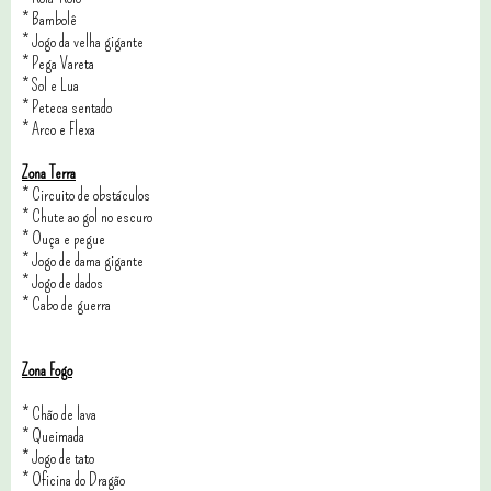
*
Bambolê
*
Jogo da velha gigante
*
Pega Vareta
*
Sol e Lua
*
Peteca sentado
*
Arco e Flexa
Zona Terra
*
Circuito de obstáculos
*
Chute ao gol no escuro
*
Ouça e pegue
*
Jogo de dama gigante
*
Jogo de dados
*
Cabo de guerra
Zona Fogo
*
Chão de lava
*
Queimada
*
Jogo de tato
*
Oficina do Dragão