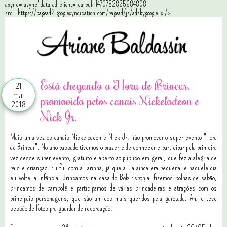
async='async' data-ad-client='ca-pub-1470782825684808'
src='https://pagead2.googlesyndication.com/pagead/js/adsbygoogle.js'/>
Está chegando a Hora de Brincar,
21
mai
promovido pelos canais Nickelodeon e
2018
Nick Jr.
Mais uma vez os canais Nickelodeon e Nick Jr. irão promover o super evento "Hora
de Brincar". No ano passado tivemos o prazer e de conhecer e participar pela primeira
vez desse super evento, gratuito e aberto ao público em geral, que fez a alegria de
pais e crianças. Eu fui com a Larinha, já que a Lia ainda era pequena, e naquele dia
eu voltei a infância. Brincamos na casa do Bob Esponja, fizemos bolhas de sabão,
brincamos de bambolê e participamos de várias brincadeiras e atrações com os
principais personagens, que são um dos mais queridos pela garotada. Ah, e teve
sessão de fotos pra guardar de recordação.