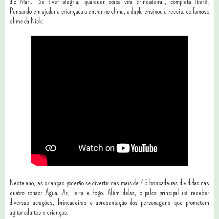
diz Mari. “Se tiver alegria, qualquer coisa vira brincadeira”, completa Iberê.
Pensando em ajudar a criançada a entrar no clima, a dupla ensinou a receita do famoso
slime da Nick:
Neste ano, as crianças poderão se divertir nas mais de 45 brincadeiras divididas nas
quatro zonas: Água, Ar, Terra e Fogo. Além delas, o palco principal irá receber
diversas atrações, brincadeiras e apresentação dos personagens que prometem
agitar adultos e crianças.