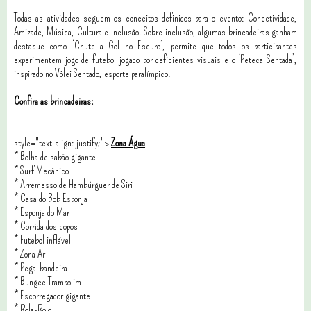
Todas as atividades seguem os conceitos definidos para o evento: Conectividade,
Amizade, Música, Cultura e Inclusão. Sobre inclusão, algumas brincadeiras ganham
destaque como ‘Chute a Gol no Escuro’, permite que todos os participantes
experimentem jogo de futebol jogado por deficientes visuais e o ‘Peteca Sentada’,
inspirado no Vôlei Sentado, esporte paralímpico.
Confira as brincadeiras:
style="text-align: justify;">
Zona Água
* Bolha de sabão gigante
*
Surf Mecânico
*
Arremesso de Hambúrguer de Siri
*
Casa do Bob Esponja
*
Esponja do Mar
*
Corrida dos copos
*
Futebol inflável
*
Zona Ar
*
Pega-bandeira
*
Bungee Trampolim
*
Escorregador gigante
*
Rola-Rolo