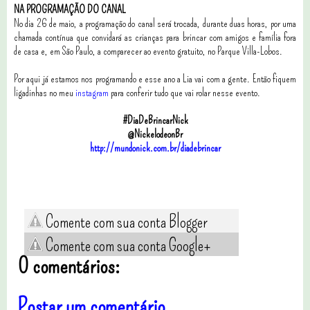
NA PROGRAMAÇÃO DO CANAL
No dia 26 de maio, a programação do canal será trocada, durante duas horas, por uma
chamada contínua que convidará as crianças para brincar com amigos e família fora
de casa e, em São Paulo, a comparecer ao evento gratuito, no Parque Villa-Lobos.
Por aqui já estamos nos programando e esse ano a Lia vai com a gente. Então fiquem
ligadinhas no meu
instagram
para conferir tudo que vai rolar nesse evento.
#DiaDeBrincarNick
@NickelodeonBr
http://mundonick.com.br/diadebrincar
Comente com sua conta Blogger
Comente com sua conta Google+
0 comentários:
Postar um comentário