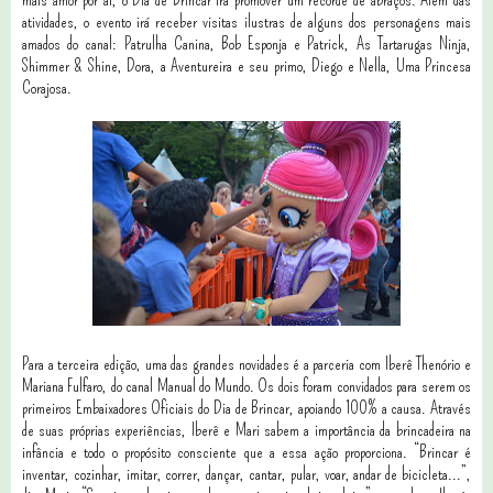
atividades, o evento irá receber visitas ilustras de alguns dos personagens mais
amados do canal: Patrulha Canina, Bob Esponja e Patrick, As Tartarugas Ninja,
Shimmer & Shine, Dora, a Aventureira e seu primo, Diego e Nella, Uma Princesa
Corajosa.
Para a terceira edição, uma das grandes novidades é a parceria com Iberê Thenório e
Mariana Fulfaro, do canal Manual do Mundo. Os dois foram convidados para serem os
primeiros Embaixadores Oficiais do Dia de Brincar, apoiando 100% a causa. Através
de suas próprias experiências, Iberê e Mari sabem a importância da brincadeira na
infância e todo o propósito consciente que a essa ação proporciona. “Brincar é
inventar, cozinhar, imitar, correr, dançar, cantar, pular, voar, andar de bicicleta...”,