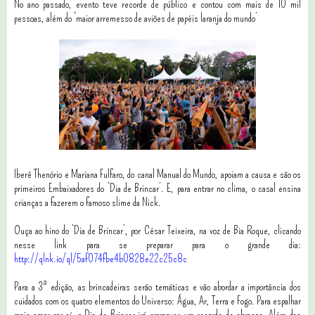
No ano passado, evento teve recorde de público e contou com mais de 10 mil
pessoas, além do ‘maior arremesso de aviões de papéis laranja do mundo’
Iberê Thenório e Mariana Fulfaro, do canal Manual do Mundo, apoiam a causa e são os
primeiros Embaixadores do ‘Dia de Brincar’. E, p
ara entrar no clima, o casal ensina
crianças a fazerem o famoso slime da Nick.
Ouça ao hino do ‘Dia de Brincar’, por César Teixeira, na voz de Bia Roque, clicando
nesse link para se preparar para o grande dia:
http://qlnk.io/ql/5af074fbe4b0828e22c25c8c
Para a 3ª edição, as brincadeiras serão temáticas e vão abordar a importância dos
cuidados com os quatro elementos do Universo: Água, Ar, Terra e Fogo. Para espalhar
mais amor por aí, o Dia de Brincar irá promover um recorde de abraços. Além das