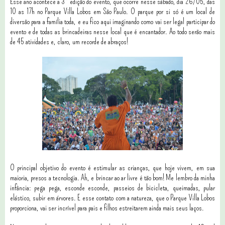
Esse ano acontece a 3ª edição do evento, que ocorre nesse sábado, dia 26/05, das
10 as 17h no Parque Villa Lobos em São Paulo. O parque por si só é um local de
diversão para a família toda, e eu fico aqui imaginando como vai ser legal participar do
evento e de todas as brincadeiras nesse local que é encantador. Ao todo serão mais
de 45 atividades e, claro, um recorde de abraços!
O principal objetivo do evento é estimular as crianças, que hoje vivem, em sua
maioria, presos a tecnologia. Ah, e brincar ao ar livre é tão bom! Me lembro da minha
infância: pega pega, esconde esconde, passeios de bicicleta, queimadas, pular
elástico, subir em árvores. E esse contato com a natureza, que o Parque Villa Lobos
proporciona, vai ser incrível para pais e filhos estreitarem ainda mais seus laços.