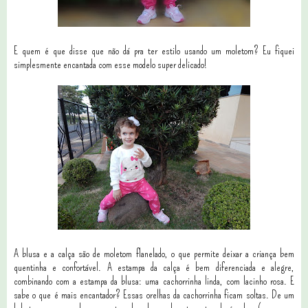
E quem é que disse que não dá pra ter estilo usando um moletom? Eu fiquei
simplesmente encantada com esse modelo super delicado!
A blusa e a calça são de moletom flanelado, o que permite deixar a criança bem
quentinha e confortável. A estampa da calça é bem diferenciada e alegre,
combinando com a estampa da blusa: uma cachorrinha linda, com lacinho rosa. E
sabe o que é mais encantador? Essas orelhas da cachorrinha ficam soltas. De um