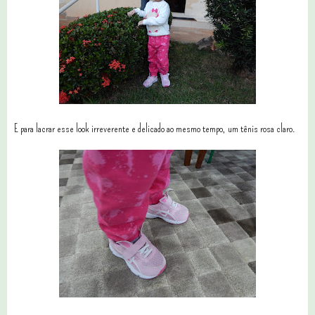
E para lacrar esse look irreverente e delicado ao mesmo tempo, um tênis rosa claro.