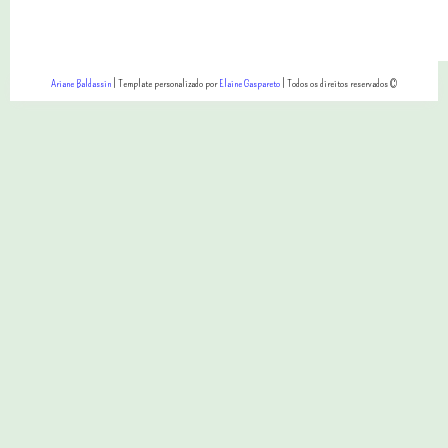
Ariane Baldassin
| Template personalizado por
Elaine Gaspareto
| Todos os direitos reservados ©