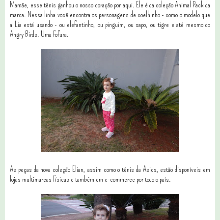
Mamãe, esse tênis ganhou o nosso coração por aqui. Ele é da coleção Animal Pack da
marca. Nessa linha você encontra os personagens de coelhinho - como o modelo que
a Lia está usando - ou elefantinho, ou pinguim, ou sapo, ou tigre e até mesmo do
Angry Birds. Uma fofura.
As peças da nova coleção Elian, assim como o tênis da Asics, estão disponíveis em
lojas multimarcas físicas e também em e-commerce por todo o país.