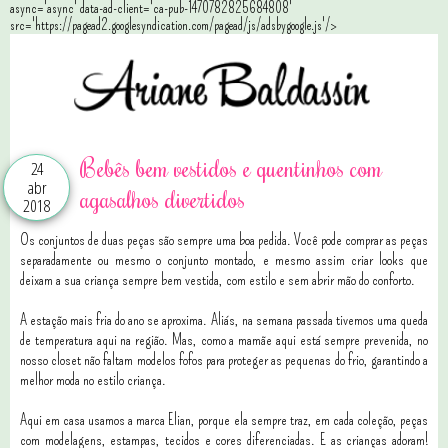
async='async' data-ad-client='ca-pub-1470782825684808'
src='https://pagead2.googlesyndication.com/pagead/js/adsbygoogle.js'/>
Bebês bem vestidos e quentinhos com
24
abr
agasalhos divertidos
2018
Os conjuntos de duas peças são sempre uma boa pedida. Você pode comprar as peças
separadamente ou mesmo o conjunto montado, e mesmo assim criar looks que
deixam a sua criança sempre bem vestida, com estilo e sem abrir mão do conforto.
A estação mais fria do ano se aproxima. Aliás, na semana passada tivemos uma queda
de temperatura aqui na região. Mas, como a mamãe aqui está sempre prevenida, no
nosso closet não faltam modelos fofos para proteger as pequenas do frio, garantindo a
melhor moda no estilo criança.
Aqui em casa usamos a marca Elian, porque ela sempre traz, em cada coleção, peças
com modelagens, estampas, tecidos e cores diferenciadas. E as crianças adoram!