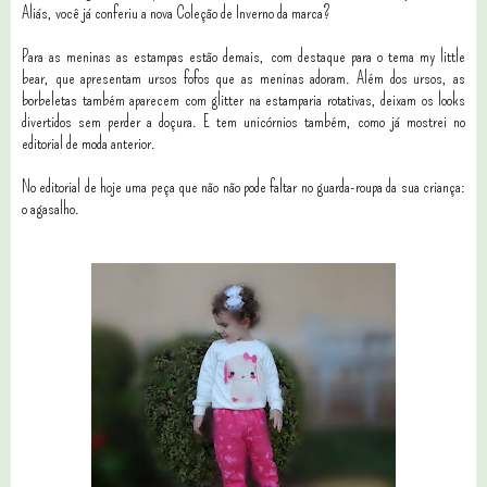
Aliás, você já conferiu a nova Coleção de Inverno da marca?
Para as meninas as estampas estão demais, com destaque para o tema my little
bear, que apresentam ursos fofos que as meninas adoram. Além dos ursos, as
borbeletas também aparecem com glitter na estamparia rotativas, deixam os looks
divertidos sem perder a doçura. E tem unicórnios também, como já mostrei no
editorial de moda anterior.
No editorial de hoje uma peça que não não pode faltar no guarda-roupa da sua criança:
o agasalho.