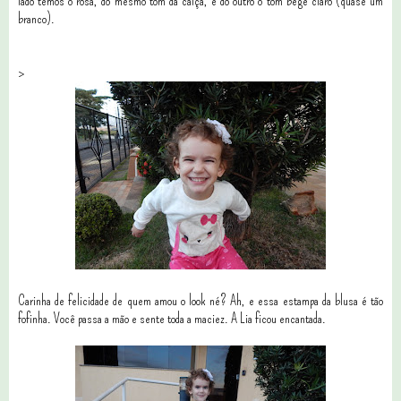
lado temos o rosa, do mesmo tom da calça, e do outro o tom bege claro (quase um
branco).
>
Carinha de felicidade de quem amou o look né? Ah, e essa estampa da blusa é tão
fofinha. Você passa a mão e sente toda a maciez. A Lia ficou encantada.