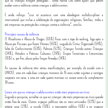
que as crianças estejam protegidas", conta Karina Lira sobre ações que podem
acabar com a violência contra crianças e adolescentes.
E ainda reforça: "isso só acontece com uma abordagem multidisciplinar e
intersetorial que inclua a colaboração de organizações religiosas, famílias, mídia e
até empresas na proteção das crianças contra a violência", conclui.
Principais causas da violência
O Alcoolismo e Abuso de Drogas (65%) ficou com o topo do ranking, logo após o
Abuso por Pessoas que foram Vítimas (55%), seguido de Crime Organizado (54%),
Falta de Conhecimento (53%), Pobreza (52%), Crianças Ferindo outras Crianças
(34%), Atitudes e Práticas Culturais (29%), Grupos Terroristas e Extremistas
(15%) e, por fim, abuso pelas Forças Armadas (14%).
As causas da violência têm várias manifestações, por exemplo, de acordo com o
UNICEF, uma em cada duas crianças menores de 15 anos estão sujeitas a castigos
corporais em casa; e uma em cada quatro meninas se casam antes de completarem
18 anos.
Locais em que as crianças e adolescentes estão mais propensos ao risco
Segundo a pesquisa, acredita-se que as crianças são mais propensas ao risco quando
estão fora da casa. Outros espaços públicos são os mais arriscados (52%) que a
própria casa (21%), a escola (13%), o transporte público (6%) e os espaços