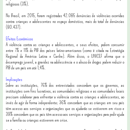
religiosos (3%).
No Brasil, em 2015, foram registradas 42.085 denúncias de violências ocorridas
contra crianças e adolescentes no espaço doméstico, mais do total de denúncias
(80.437).
Efeitos Econômicos
A violência contra as crianças e adolescentes, e seus efeitos, podem consumir
entre 7% e 11% do PIB dos países latino-americanos (como é citada na Estratégia
Regional da América Latina e Caribe). Além disso, o UNICEF afirma que o
desemprego juvenil, a gravidez na adolescência e o abuso de drogas podem reduzir o
PIB de um país em até 1,4%.
Implicações
Sobre as instituições, 76% dos entrevistados concordam que os governos, as
instituições sem fins lucrativos, as comunidades religiosas e as comunidades locais
precisam colaborar para enfrentar a violência contra as crianças e adolescentes, ao
invés de agir de forma independente; 36% concordam que as crianças em seu país
têm acesso aos serviços e organizações que os ajudarão se estiverem em risco e
39% concordam que os pais têm acesso aos serviços e organizações para pedir ajuda
se a família ou crianças estiverem em crise.