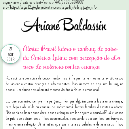
async='async' data-ad-client='ca-pub-1470782825684808'
src='https://pagead2.googlesyndication.com/pagead/js/adsbygoogle.js'/>
Alerta: Brasil lidera o ranking de países
21
abr
da América Latina com percepção de alto
2018
risco de violência contra crianças
Pode até parecer coisa de outro mundo, mas é frequente vermos na televisão casos
de violência contra crianças e adolescentes. Não importa se seja um bulling na
escola, um abuso sexual ou até mesmo violência física e emocional.
Eu, que sou mãe, sempre me pergunto: Por que alguém daria a luz a uma criança,
para depois abusá-la ou causar-lhe sofrimento? Tantas famílias dispostas a adotar!
Não seria de bom senso dar a essas crianças um lar seguro e saudável? Já vi casos
de pais que deixam seus filhos acorrentados, recusando-se a dar-lhes um banho ou
mesmo uma refeição. Já vi mães que saem para as baladas e deixam seus filhos