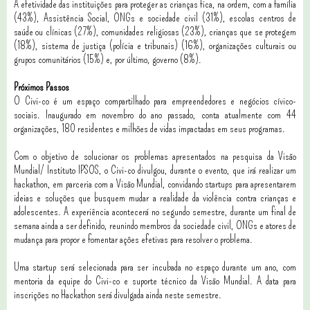
A efetividade das instituições para proteger as crianças fica, na ordem, com a família
(43%), Assistência Social, ONGs e sociedade civil (31%), escolas centros de
saúde ou clínicas (27%), comunidades religiosas (23%), crianças que se protegem
(18%), sistema de justiça (polícia e tribunais) (16%), organizações culturais ou
grupos comunitários (15%) e, por último, governo (8%).
Próximos Passos
O Civi-co é um espaço compartilhado para empreendedores e negócios cívico-
sociais. Inaugurado em novembro do ano passado, conta atualmente com 44
organizações, 180 residentes e milhões de vidas impactadas em seus programas.
Com o objetivo de solucionar os problemas apresentados na pesquisa da Visão
Mundial/ Instituto IPSOS, o Civi-co divulgou, durante o evento, que irá realizar um
hackathon, em parceria com a Visão Mundial, convidando startups para apresentarem
ideias e soluções que busquem mudar a realidade da violência contra crianças e
adolescentes. A experiência acontecerá no segundo semestre, durante um final de
semana ainda a ser definido, reunindo membros da sociedade civil, ONGs e atores de
mudança para propor e fomentar ações efetivas para resolver o problema.
Uma startup será selecionada para ser incubada no espaço durante um ano, com
mentoria da equipe do Civi-co e suporte técnico da Visão Mundial. A data para
inscrições no Hackathon será divulgada ainda neste semestre.