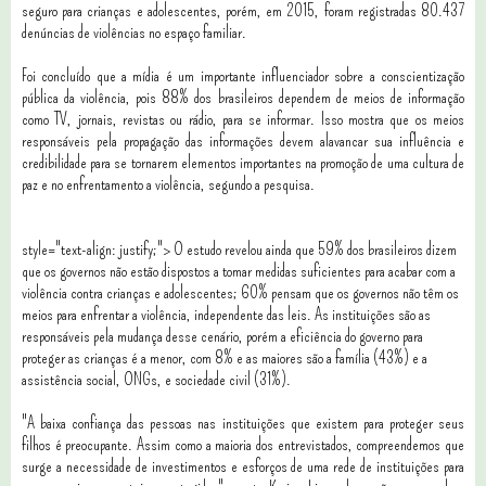
seguro para crianças e adolescentes, porém, em 2015, foram registradas 80.437
denúncias de violências no espaço familiar.
Foi concluído que a mídia é um importante influenciador sobre a conscientização
pública da violência, pois 88% dos brasileiros dependem de meios de informação
como TV, jornais, revistas ou rádio, para se informar. Isso mostra que os meios
responsáveis pela propagação das informações devem alavancar sua influência e
credibilidade para se tornarem elementos importantes na promoção de uma cultura de
paz e no enfrentamento a violência, segundo a pesquisa.
style="text-align: justify;"> O estudo revelou ainda que 59% dos brasileiros dizem
que os governos não estão dispostos a tomar medidas suficientes para acabar com a
violência contra crianças e adolescentes; 60% pensam que os governos não têm os
meios para enfrentar a violência, independente das leis. As instituições são as
responsáveis pela mudança desse cenário, porém a eficiência do governo para
proteger as crianças é a menor, com 8% e as maiores são a família (43%) e a
assistência social, ONGs, e sociedade civil (31%).
"A baixa confiança das pessoas nas instituições que existem para proteger seus
filhos é preocupante. Assim como a maioria dos entrevistados, compreendemos que
surge a necessidade de investimentos e esforços de uma rede de instituições para