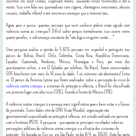
sozinhos em casa! Outras, espancam bebês, causando sérios ferimentos e até a
morte. Isso sem falar nas queimaduras com cigarro, chantagens emocionais, abusos
sexuais, trabalho infantil e até mesmo as ameaças que a internet traz.
Agora pare e pense: quantas pessoas que você conhece podem estar agindo com
violência contra as crianças? Difícil saber porque normalmente isso ocorre entre
quatro paredes, e sob ameaça constante do "não diga a ninguém senão ..."
Uma pesquisa avaliou a opinião de 5.826 pessoas em espanhol e português nos
países da: Bolívia, Brasil, Chile, Colômbia, Costa Rica, República Dominicana,
Equador, Guatemala, Honduras, México, Nicarágua e Peru, por meio dos
questionários online, e em El Salvador por telefone. No Brasil, foram entrevistados
505 brasileiros com mais de 16 anos de idade. E os números são alarmantes!
Entre
os 13 países da América Latina que foram analisados sobre a percepção de risco de
violência contra crianças
e sistemas de proteção à infância, o Brasil foi classificado
em primeiro lugar com alto risco (13%), ficando à frente do México (11%).
A violência contra crianças é a ameaça mais significativa para o bem-estar e o futuro
da juventude. Estes dados vêm da ONG Visão Mundial, organização não
governamental especializada na proteção à infância, em estudo realizado em parceria
com o Instituto IPSOS. A pesquisa - que aponta os principais resultados sobre as
percepções públicas da violência contra crianças e a eficácia dos sistemas de
proteção - foi lançada no Civi-co, em São Paulo, no dia 9/4, às 10h30. Ação faz parte