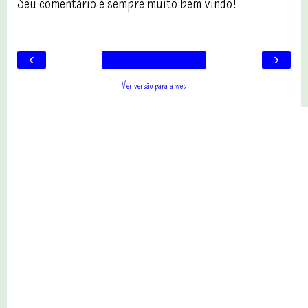
Seu comentário é sempre muito bem vindo!
‹
›
Ver versão para a web