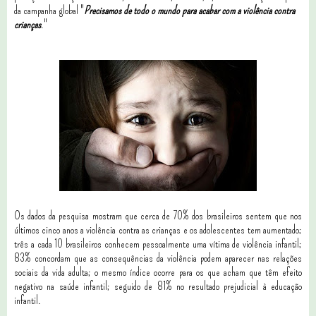
da campanha global "
Precisamos de todo o mundo para acabar com a violência contra
crianças
."
Os dados da pesquisa mostram que cerca de 70% dos brasileiros sentem que nos
últimos cinco anos a violência contra as crianças e os adolescentes tem aumentado;
três a cada 10 brasileiros conhecem pessoalmente uma vítima de violência infantil;
83% concordam que as consequências da violência podem aparecer nas relações
sociais da vida adulta; o mesmo índice ocorre para os que acham que têm efeito
negativo na saúde infantil; seguido de 81% no resultado prejudicial à educação
infantil.