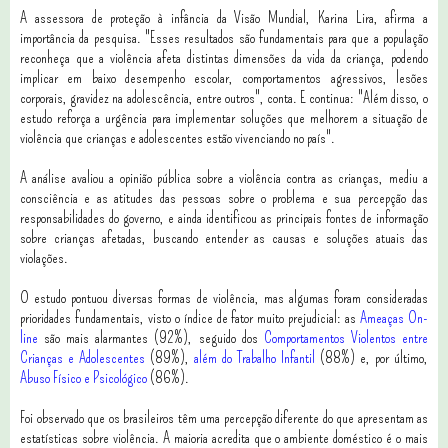
A assessora de proteção à infância da Visão Mundial, Karina Lira, afirma a
importância da pesquisa. "Esses resultados são fundamentais para que a população
reconheça que a violência afeta distintas dimensões da vida da criança, podendo
implicar em baixo desempenho escolar, comportamentos agressivos, lesões
corporais, gravidez na adolescência, entre outros", conta. E continua: "Além disso, o
estudo reforça a urgência para implementar soluções que melhorem a situação de
violência que crianças e adolescentes estão vivenciando no país".
A análise avaliou a opinião pública sobre a violência contra as crianças, mediu a
consciência e as atitudes das pessoas sobre o problema e sua percepção das
responsabilidades do governo, e ainda identificou as principais fontes de informação
sobre crianças afetadas, buscando entender as causas e soluções atuais das
violações.
O estudo pontuou diversas formas de violência, mas algumas foram consideradas
prioridades fundamentais, visto o índice de fator muito prejudicial: as
Ameaças On-
line
são mais alarmantes (92%), seguido dos
Comportamentos Violentos entre
Crianças e Adolescentes
(89%),
além do Trabalho Infantil
(88%) e, por último,
Abuso Físico e Psicológico
(86%).
Foi observado que os brasileiros têm uma percepção diferente do que apresentam as
estatísticas sobre violência. A maioria acredita que o ambiente doméstico é o mais