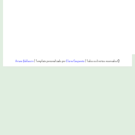
Ariane Baldassin
| Template personalizado por
Elaine Gaspareto
| Todos os direitos reservados ©