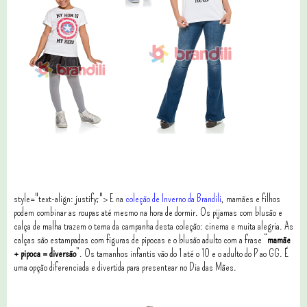
style="text-align: justify;">
E na
coleção de Inverno da Brandili
, mamães e filhos
podem combinar as roupas até mesmo na hora de dormir. Os pijamas com blusão e
calça de malha trazem o tema da campanha desta coleção: cinema e muita alegria. As
calças são estampadas com figuras de pipocas e o blusão adulto com a frase “
mamãe
+ pipoca = diversão
”. Os tamanhos infantis vão do 1 até o 10 e o adulto do P ao GG. É
uma opção diferenciada e divertida para presentear no Dia das Mães.