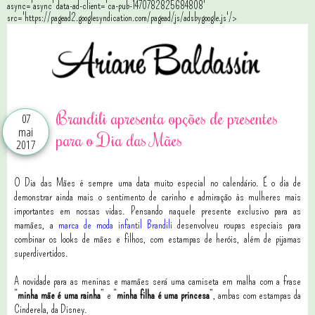
async='async' data-ad-client='ca-pub-1470782825684808'
src='https://pagead2.googlesyndication.com/pagead/js/adsbygoogle.js'/>
Brandili apresenta opções de presentes
07
mai
para o Dia das Mães
2017
O Dia das Mães é sempre uma data muito especial no calendário. É o dia de
demonstrar ainda mais o sentimento de carinho e admiração às mulheres mais
importantes em nossas vidas. Pensando naquele presente exclusivo para as
mamães, a
marca de moda infantil Brandili
desenvolveu roupas especiais para
combinar os looks de mães e filhos, com estampas de heróis, além de pijamas
superdivertidos.
A novidade para as meninas e mamães será uma camiseta em malha com a frase
“
minha mãe é uma rainha
” e “
minha filha é uma princesa
”, ambas com estampas da
Cinderela, da Disney.