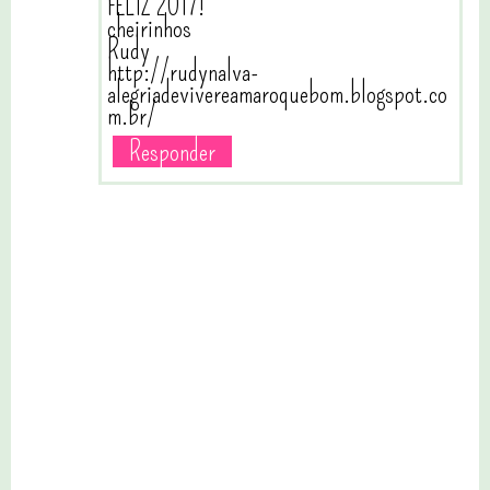
FELIZ 2017!
cheirinhos
Rudy
http://rudynalva-
alegriadevivereamaroquebom.blogspot.co
m.br/
Responder