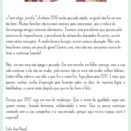
="text-align: justify;">Embora 2016 tenha passado rápido, no geral não foi um ano
tão bom. Muitas familias não tiveram motivos para comemorar, pois o índice de
desemprego atingiu números alarmantes. Tivemos uma presidente que passou pelo
processo de impeachment, o presidente da câmara dos deputados foi preso, assim
como vários corruptos. A saúde deixa a desejar, assim como a educação. Mas nós,
brasileiros somos um povo de garra! Caimos sim, mas não nos cansamos nunca de
levar e continuar lutando!
Não, um ano novo não apaga o passado. Um ano novinho em folha começa, mas a sua
vida continua e ela não vai mudar, pelo menos não se você não mudar velhos hábitos.
Então reflita sobre a sua vida, o que fez e como fez. Faça plano para 2017. E mais que
apenas sonhar, tenha disposição para levantar todos os dias, de maneira digna e
batalhadora, e correr atrás daquilo que que te faz bem e feliz.
Desejo que 2017 seja um ano de mudanças. Que o vento da igualdade sopre aos
quatro cantos, levando harmonia, solidariedade e amor. Que eu possa continuar
contando com a sua companhia e a sua amizade, porque aqui nesse espaço você é
especial!
Feliz Ano Novo!