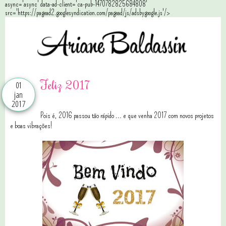
async='async' data-ad-client='ca-pub-1470782825684808'
src='https://pagead2.googlesyndication.com/pagead/js/adsbygoogle.js'/>
Feliz 2017
01
jan
2017
Pois é, 2016 passou tão rápido ... e que venha 2017 com novos projetos
e boas vibrações!