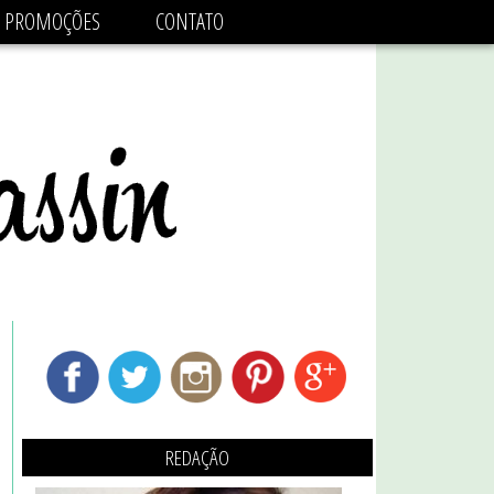
adsbygoogle.js'/>
PROMOÇÕES
CONTATO
REDAÇÃO