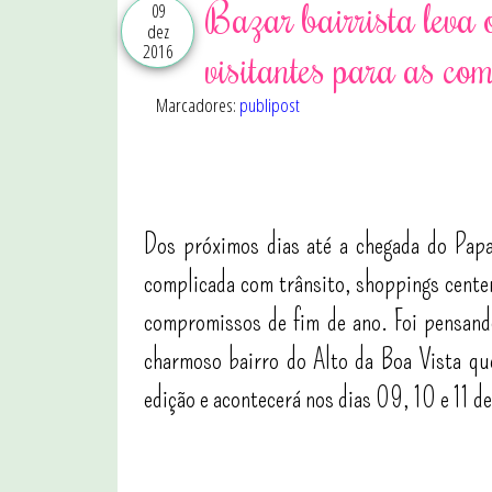
Bazar bairrista leva 
09
dez
2016
visitantes para as co
Marcadores:
publipost
Dos próximos dias até a chegada do Papa
complicada com trânsito, shoppings cente
compromissos de fim de ano. Foi pensando
charmoso bairro do Alto da Boa Vista qu
edição e acontecerá nos dias 09, 10 e 11 