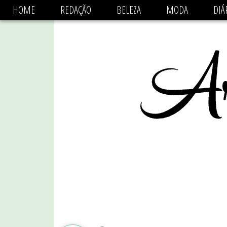
async='async' data-ad-client='ca-pub-1470782825684808'
HOME
REDAÇÃO
BELEZA
MODA
DIÁ