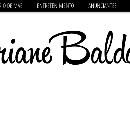
 src='https://pagead2.googlesyndication.com/pagead/js/
RIO DE MÃE
ENTRETENIMENTO
ANUNCIANTES