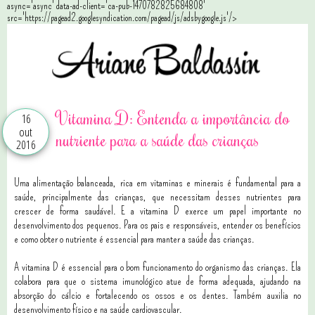
async='async' data-ad-client='ca-pub-1470782825684808'
src='https://pagead2.googlesyndication.com/pagead/js/adsbygoogle.js'/>
Vitamina D: Entenda a importância do
16
out
nutriente para a saúde das crianças
2016
Uma alimentação balanceada, rica em vitaminas e minerais é fundamental para a
saúde, principalmente das crianças, que necessitam desses nutrientes para
crescer de forma saudável. E a vitamina D exerce um papel importante no
desenvolvimento dos pequenos. Para os pais e responsáveis, entender os benefícios
e como obter o nutriente é essencial para manter a saúde das crianças.
A vitamina D é essencial para o bom funcionamento do organismo das crianças. Ela
colabora para que o sistema imunológico atue de forma adequada, ajudando na
absorção do cálcio e fortalecendo os ossos e os dentes. Também auxilia no
desenvolvimento físico e na saúde cardiovascular.