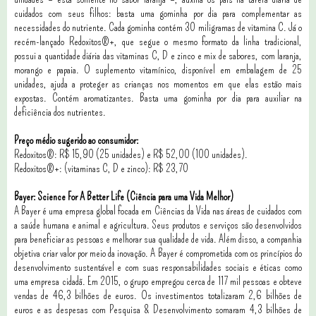
cuidados com seus filhos: basta uma gominha por dia para complementar as
necessidades do nutriente. Cada gominha contém 30 miligramas de vitamina C. Já o
recém-lançado Redoxitos®+, que segue o mesmo formato da linha tradicional,
possui a quantidade diária das vitaminas C, D e zinco e mix de sabores, com laranja,
morango e papaia. O suplemento vitamínico, disponível em embalagem de 25
unidades, ajuda a proteger as crianças nos momentos em que elas estão mais
expostas. Contém aromatizantes. Basta uma gominha por dia para auxiliar na
deficiência dos nutrientes.
Preço médio sugerido ao consumidor:
Redoxitos®: R$ 15,90 (25 unidades) e R$ 52,00 (100 unidades).
Redoxitos®+: (vitaminas C, D e zinco): R$ 23,70
Bayer: Science For A Better Life (Ciência para uma Vida Melhor)
A Bayer é uma empresa global focada em Ciências da Vida nas áreas de cuidados com
a saúde humana e animal e agricultura. Seus produtos e serviços são desenvolvidos
para beneficiar as pessoas e melhorar sua qualidade de vida. Além disso, a companhia
objetiva criar valor por meio da inovação. A Bayer é comprometida com os princípios do
desenvolvimento sustentável e com suas responsabilidades sociais e éticas como
uma empresa cidadã. Em 2015, o grupo empregou cerca de 117 mil pessoas e obteve
vendas de 46,3 bilhões de euros. Os investimentos totalizaram 2,6 bilhões de
euros e as despesas com Pesquisa & Desenvolvimento somaram 4,3 bilhões de