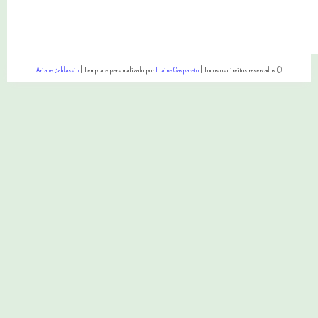
Ariane Baldassin
| Template personalizado por
Elaine Gaspareto
| Todos os direitos reservados ©