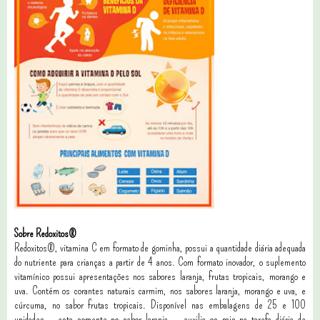
Sobre Redoxitos®
Redoxitos®, vitamina C em formato de gominha, possui a quantidade diária adequada
do nutriente para crianças a partir de 4 anos. Com formato inovador, o suplemento
vitamínico possui apresentações nos sabores laranja, frutas tropicais, morango e
uva. Contém os corantes naturais carmim, nos sabores laranja, morango e uva, e
cúrcuma, no sabor frutas tropicais. Disponível nas embalagens de 25 e 100
unidades – esta somente no sabor laranja –, auxilia os pais na tarefa diária de