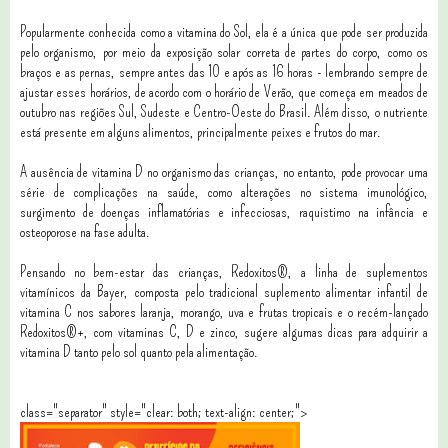
Popularmente conhecida como a vitamina do Sol, ela é a única que pode ser produzida
pelo organismo, por meio da exposição solar correta de partes do corpo, como os
braços e as pernas, sempre antes das 10 e após as 16 horas - lembrando sempre de
ajustar esses horários, de acordo com o horário de Verão, que começa em meados de
outubro nas regiões Sul, Sudeste e Centro-Oeste do Brasil. Além disso, o nutriente
está presente em alguns alimentos, principalmente peixes e frutos do mar.
A ausência de vitamina D no organismo das crianças, no entanto, pode provocar uma
série de complicações na saúde, como alterações no sistema imunológico,
surgimento de doenças inflamatórias e infecciosas, raquistimo na infância e
osteoporose na fase adulta.
Pensando no bem-estar das crianças, Redoxitos®, a linha de suplementos
vitamínicos da Bayer, composta pelo tradicional suplemento alimentar infantil de
vitamina C nos sabores laranja, morango, uva e frutas tropicais e o recém-lançado
Redoxitos®+, com vitaminas C, D e zinco, sugere algumas dicas para adquirir a
vitamina D tanto pelo sol quanto pela alimentação.
class="separator" style="clear: both; text-align: center;">