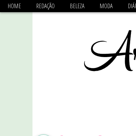
async='async' data-ad-client='ca-pub-1470782825684808'
HOME
REDAÇÃO
BELEZA
MODA
DIÁ