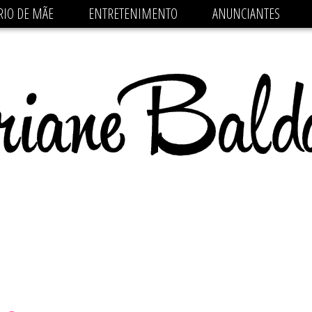
 src='https://pagead2.googlesyndication.com/pagead/js/
RIO DE MÃE
ENTRETENIMENTO
ANUNCIANTES