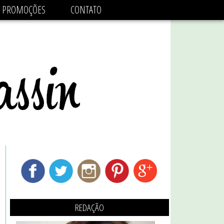
adsbygoogle.js'/>
PROMOÇÕES
CONTATO
REDAÇÃO