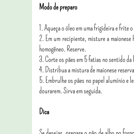
Modo de preparo
1. Aqueça o óleo em uma frigideira e frite o
2. Em um recipiente, misture a maionese H
homogêneo. Reserve.
3. Corte os pães em 5 fatias no sentido da 
4. Distribua a mistura de maionese reserva
5. Embrulhe os pães no papel alumínio e l
dourarem. Sirva em seguida.
Dica
Se desejar, prepare o pão de alho no forn