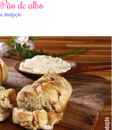
 Pão de alho
ia
,
divulgação