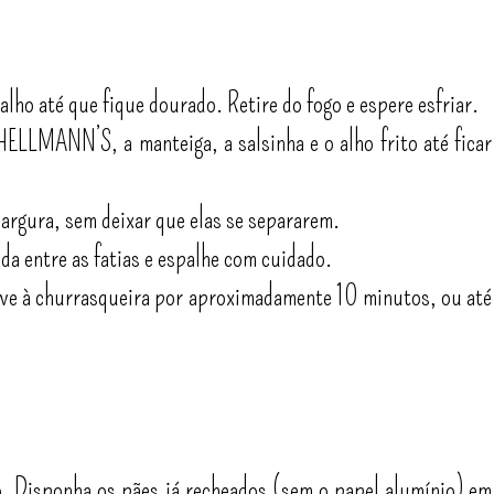
 alho até que fique dourado. Retire do fogo e espere esfriar.
ELLMANN’S, a manteiga, a salsinha e o alho frito até ficar
largura, sem deixar que elas se separarem.
da entre as fatias e espalhe com cuidado.
eve à churrasqueira por aproximadamente 10 minutos, ou até
o. Disponha os pães já recheados (sem o papel alumínio) em