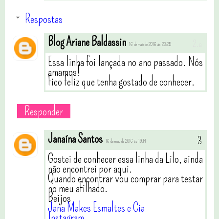
Respostas
Blog Ariane Baldassin
16 de maio de 2016 às 23:25
Essa linha foi lançada no ano passado. Nós
amamos!
Fico feliz que tenha gostado de conhecer.
Responder
Janaína Santos
16 de maio de 2016 às 19:14
Gostei de conhecer essa linha da Lilo, ainda
não encontrei por aqui.
Quando encontrar vou comprar para testar
no meu afilhado.
Beijos
Jana Makes Esmaltes e Cia
Instagram