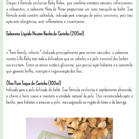
Graças à fórmula exclusiva Baby Relax, que combina extratos naturais refrescantes
e relaxantes, o sabonete Hora de Ninar proporciona um sono tranquilo ao bebê. Sua
fórmula ainda contém calêndula, indicada para crianças de peles sensíveis, pois traz
ação anti-alergênica, anti-inflamatória e cicatrizante.
Sabonete Líquido Neutro Banho de Carinho (200ml)
="font-family: inherit;">Indicado principalmente para recém-nascidos, o sabonete
neutro Lillo Baby traz toda a delicadeza que os cabelos e a pele sensível dos bebês
necessitam. Entre os ativos estão à glicerina, que possui ação hidrante e a camomila
que garante brilho, nutrição e regeneração dos fios.
Óleo Puro Toque de Carinho (100ml)
Indicado para a pele delicada do bebê. Sua fórmula exclusiva é rapidamente absorvida,
o cheiro é bem suave e mantém a umidade natural da pele. Uso recomendado após o
banho, para hidratar e amaciar a pele, massageando na região do tórax e da barriga.