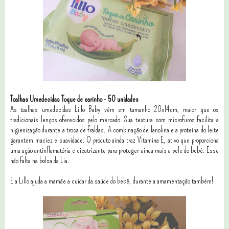
Toalhas Umedecidas Toque de carinho - 50 unidades
As toalhas umedecidas Lillo Baby vêm em tamanho 20x14cm, maior que os
tradicionais lenços oferecidos pelo mercado. Sua textura com microfuros facilita a
higienização durante a troca de fraldas. A combinação de lanolina e a proteína do leite
garantem maciez e suavidade. O produto ainda traz Vitamina E, ativo que proporciona
uma ação antinflamatória e cicatrizante para proteger ainda mais a pele do bebê. Esse
não falta na bolsa da Lia.
E a Lillo ajuda a mamãe a cuidar da saúde do bebê, durante a amamentação também!