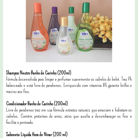
Shampoo Neutro Banho de Carinho (200ml)
Fórmula desenvolvida para limpar e perfumar suavemente os cabelos do bebê. Traz Ph
balanceado e está livre de parabenos. Enriquecido com vitamina B5 garante brilho e
maciez aos fios.
Condicionador Banho de Carinho (200ml)
Livre de parabenos traz em sua fórmula extratos naturais que amaciam e hidratam os
cabelos. Contém proteínas de arroz, ativo que auxilia a desembaraçar os fios e
facilita o penteado.
Sabonete Líquida Hora de Ninar (200 ml)