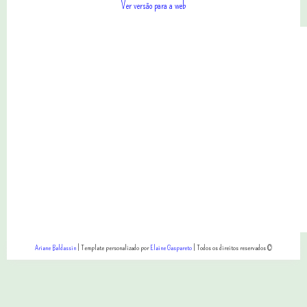
Ver versão para a web
Ariane Baldassin
| Template personalizado por
Elaine Gaspareto
| Todos os direitos reservados ©