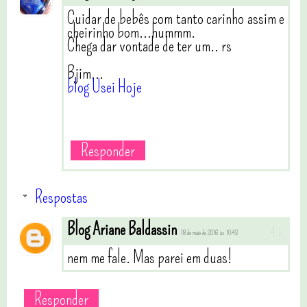
Cuidar de bebês com tanto carinho assim e
cheirinho bom...hummm.
Chega dar vontade de ter um.. rs
Bjim...
blog Usei Hoje
Responder
Respostas
Blog Ariane Baldassin
18 de maio de 2016 às 10:43
nem me fale. Mas parei em duas!
Responder