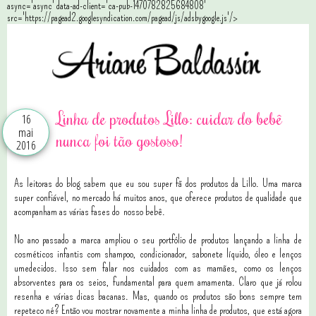
async='async' data-ad-client='ca-pub-1470782825684808'
src='https://pagead2.googlesyndication.com/pagead/js/adsbygoogle.js'/>
Linha de produtos Lillo: cuidar do bebê
16
mai
nunca foi tão gostoso!
2016
As leitoras do blog sabem que eu sou super fã dos produtos da Lillo. Uma marca
super confiável, no mercado há muitos anos, que oferece produtos de qualidade que
acompanham as várias fases do nosso bebê.
No ano passado a marca ampliou o seu portfólio de produtos lançando a linha de
cosméticos infantis com shampoo, condicionador, sabonete líquido, óleo e lenços
umedecidos. Isso sem falar nos cuidados com as mamães, como os lenços
absorventes para os seios, fundamental para quem amamenta. Claro que já rolou
resenha e várias dicas bacanas. Mas, quando os produtos são bons sempre tem
repeteco né? Então vou mostrar novamente a minha linha de produtos, que está agora