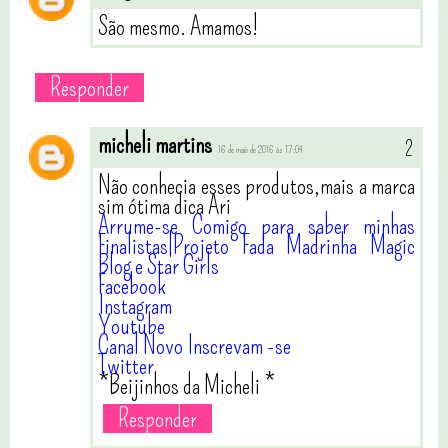
São mesmo. Amamos!
Responder
micheli martins
16 de maio de 2016 às 17:04
Não conhecia esses produtos,mais a marca
sim ótima dica Ari
Arrume-se Comigo para saber minhas
Finalistas|Projeto Fada Madrinha Magic
Blog e Star Girls
Facebook
Instagram
Youtube
Canal Novo Inscrevam -se
Twitter
*Beijinhos da Micheli *
Responder