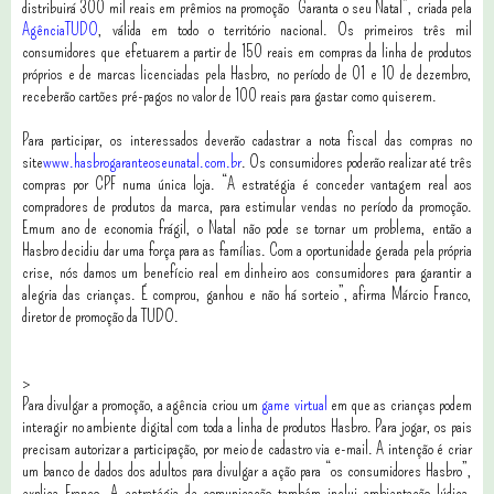
distribuirá 300 mil reais em prêmios na promoção “Garanta o seu Natal”, criada pela
AgênciaTUDO
, válida em todo o território nacional. Os primeiros três mil
consumidores que efetuarem a partir de 150 reais em compras da linha de produtos
próprios e de marcas licenciadas pela Hasbro, no período de 01 e 10 de dezembro,
receberão cartões pré-pagos no valor de 100 reais para gastar como quiserem.
Para participar, os interessados deverão cadastrar a nota fiscal das compras no
site
www.hasbrogaranteoseunatal.com.br
. Os consumidores poderão realizar até três
compras por CPF numa única loja. “A estratégia é conceder vantagem real aos
compradores de produtos da marca, para estimular vendas no período da promoção.
Emum ano de economia frágil, o Natal não pode se tornar um problema, então a
Hasbro decidiu dar uma força para as famílias. Com a oportunidade gerada pela própria
crise, nós damos um benefício real em dinheiro aos consumidores para garantir a
alegria das crianças. É comprou, ganhou e não há sorteio”, afirma Márcio Franco,
diretor de promoção da TUDO.
>
Para divulgar a promoção, a agência criou um
game virtual
em que as crianças podem
interagir no ambiente digital com toda a linha de produtos Hasbro. Para jogar, os pais
precisam autorizar a participação, por meio de cadastro via e-mail. A intenção é criar
um banco de dados dos adultos para divulgar a ação para “os consumidores Hasbro”,
explica Franco. A estratégia de comunicação também inclui ambientação lúdica,