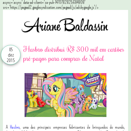
async='async' data-ad-client='ca-pub-1470782825684808'
src='https://pagead2.googlesyndication.com/pagead/js/adsbygoogle.js'/>
Hasbro distribui R$ 300 mil em cartões
05
dez
pré-pagos para compras de Natal
2015
A
Hasbro
, uma das principais empresas fabricantes de brinquedos do mundo,