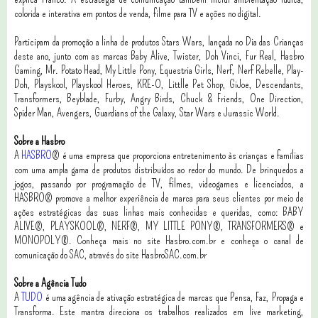
colorida e interativa em pontos de venda, filme para TV e ações no digital.
Participam da promoção a linha de produtos Stars Wars, lançada no Dia das Crianças
deste ano, junto com as marcas Baby Alive, Twister, Doh Vinci, Fur Real, Hasbro
Gaming, Mr. Potato Head, My Little Pony, Equestria Girls, Nerf, Nerf Rebelle, Play-
Doh, Playskool, Playskool Heroes, KRE-O, Littlle Pet Shop, GiJoe, Descendants,
Transformers, Beyblade, Furby, Angry Birds, Chuck & Friends, One Direction,
Spider Man, Avengers, Guardians of the Galaxy, Star Wars e Jurassic World.
Sobre a Hasbro
A
HASBRO
® é uma empresa que proporciona entretenimento às crianças e famílias
com uma ampla gama de produtos distribuídos ao redor do mundo. De brinquedos a
jogos, passando por programação de TV, filmes, videogames e licenciados, a
HASBRO® promove a melhor experiência de marca para seus clientes por meio de
ações estratégicas das suas linhas mais conhecidas e queridas, como: BABY
ALIVE®, PLAYSKOOL®, NERF®, MY LITTLE PONY®, TRANSFORMERS® e
MONOPOLY®. Conheça mais no site Hasbro.com.br e conheça o canal de
comunicação do SAC, através do site HasbroSAC.com.br
Sobre a Agência Tudo
A
TUDO
é uma agência de ativação estratégica de marcas que Pensa, Faz, Propaga e
Transforma. Este mantra direciona os trabalhos realizados em live marketing,