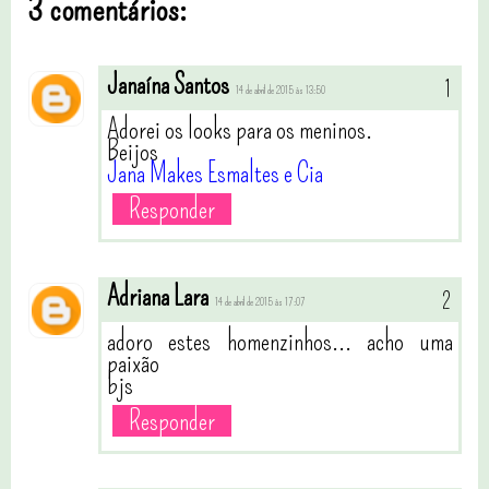
3 comentários:
Janaína Santos
14 de abril de 2015 às 13:50
Adorei os looks para os meninos.
Beijos
Jana Makes Esmaltes e Cia
Responder
Adriana Lara
14 de abril de 2015 às 17:07
adoro estes homenzinhos... acho uma
paixão
bjs
Responder