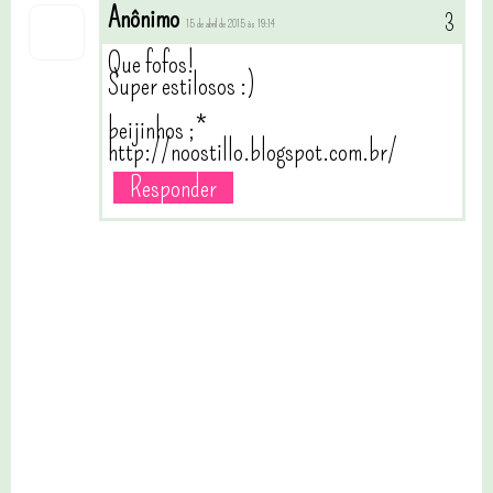
Anônimo
15 de abril de 2015 às 19:14
Que fofos!
Super estilosos :)
beijinhos ;*
http://noostillo.blogspot.com.br/
Responder