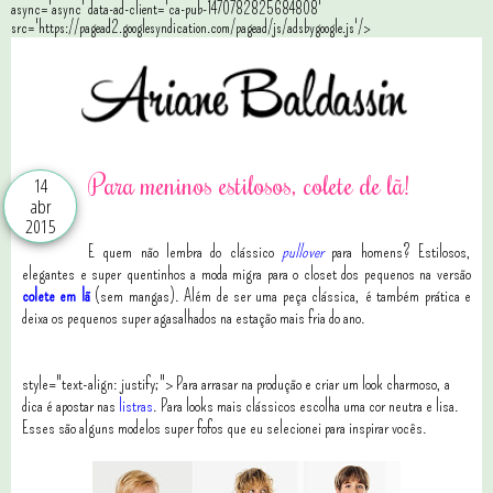
async='async' data-ad-client='ca-pub-1470782825684808'
src='https://pagead2.googlesyndication.com/pagead/js/adsbygoogle.js'/>
Para meninos estilosos, colete de lã!
14
abr
2015
E quem não lembra do clássico
pullover
para homens? Estilosos,
elegantes e super quentinhos a moda migra para o closet dos pequenos na versão
colete em lã
(sem mangas). Além de ser uma peça clássica, é também prática e
deixa os pequenos super agasalhados na estação mais fria do ano.
style="text-align: justify;"> Para arrasar na produção e criar um look charmoso, a
dica é apostar nas
listras
. Para looks mais clássicos escolha uma cor neutra e lisa.
Esses são alguns modelos super fofos que eu selecionei para inspirar vocês.