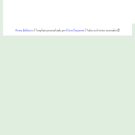
Ariane Baldassin
| Template personalizado por
Elaine Gaspareto
| Todos os direitos reservados ©