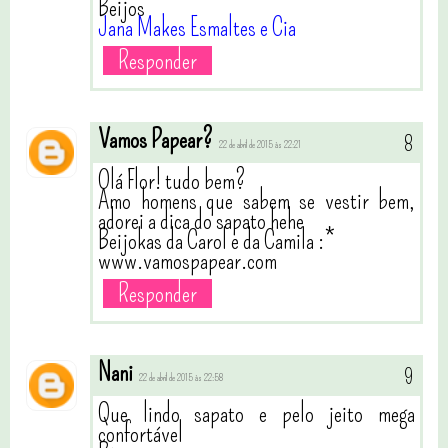
Beijos
Jana Makes Esmaltes e Cia
Responder
Vamos Papear?
22 de abril de 2015 às 22:21
Olá Flor! tudo bem?
Amo homens que sabem se vestir bem,
adorei a dica do sapato hehe
Beijokas da Carol e da Camila :*
www.vamospapear.com
Responder
Nani
22 de abril de 2015 às 22:58
Que lindo sapato e pelo jeito mega
confortável