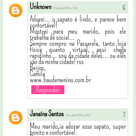
Unknown
22 de abril de 2015 às 19:31
Adorei... o sapato é lindo, e parece bem
confortável!
Mostrei para meu marido, pois ele
trabalha de social...
Sempre compro na Passarela, tanto loja
física quanto virtual, aqui chega
rapidinho... sou da cidade deles... ou eles
são da minha cidade! rss
Beijos,
Camila
www.baudemenino.com.br
Responder
Janaína Santos
22 de abril de 2015 às 20:57
Meu marido ia adorar esse sapato, super
bonito e confortável.