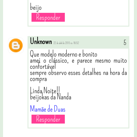
beijo
Responder
Unknown
22 de abril de 2015 às 18:52
Que modelo moderno e bonito
amei o clássico, e parece mesmo muito
confortável
sempre observo esses detalhes na hora da
compra
Linda Noite!!
beijokas da Nanda
Mamãe de Duas
Responder