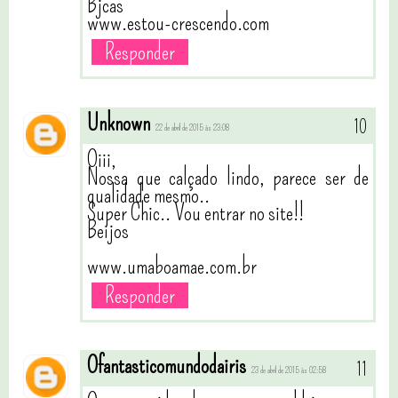
Bjcas
www.estou-crescendo.com
Responder
Unknown
22 de abril de 2015 às 23:08
Oiii,
Nossa que calçado lindo, parece ser de
qualidade mesmo..
Super Chic.. Vou entrar no site!!
Beijos
www.umaboamae.com.br
Responder
Ofantasticomundodairis
23 de abril de 2015 às 02:58