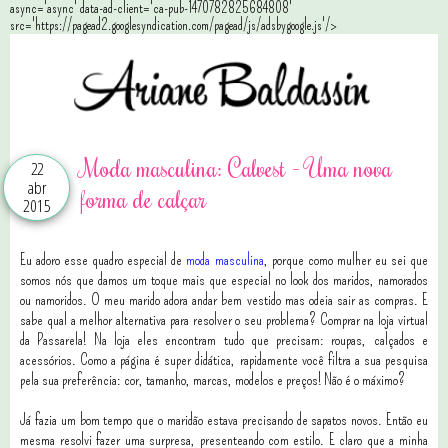
async='async' data-ad-client='ca-pub-1470782825684808'
src='https://pagead2.googlesyndication.com/pagead/js/adsbygoogle.js'/>
Moda masculina: Calvest - Uma nova
22
abr
forma de calçar
2015
Eu adoro esse quadro especial de
moda masculina
, porque como mulher eu sei que
somos nós que damos um toque mais que especial no look dos maridos, namorados
ou namoridos. O meu marido adora andar bem vestido mas odeia sair as compras. E
sabe qual a melhor alternativa para resolver o seu problema? Comprar na loja virtual
da Passarela!
Na loja eles encontram tudo que precisam: roupas, calçados e
acessórios. Como a página é super didática, rapidamente você filtra a sua pesquisa
pela sua preferência: cor, tamanho, marcas, modelos e preços! Não é o máximo?
Já fazia um bom tempo que o maridão estava precisando de sapatos novos. Então eu
mesma resolvi fazer uma surpresa, presenteando com estilo. E claro que a minha