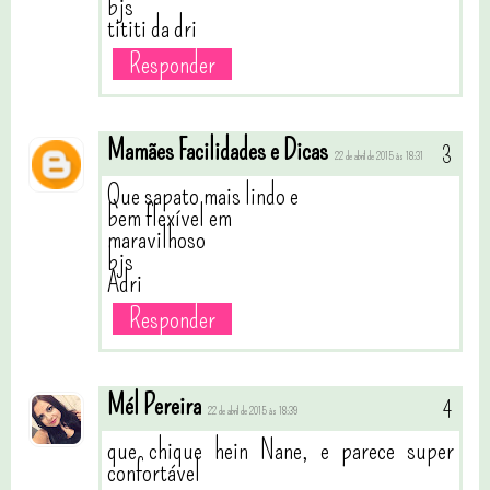
bjs
tititi da dri
Responder
Mamães Facilidades e Dicas
22 de abril de 2015 às 18:31
Que sapato mais lindo e
bem flexível em
maravilhoso
bjs
Adri
Responder
Mél Pereira
22 de abril de 2015 às 18:39
que chique hein Nane, e parece super
confortável