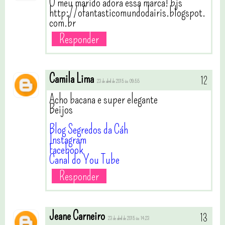
O meu marido adora essa marca! bjs
http://ofantasticomundodairis.blogspot.
com.br
Responder
Camila Lima
23 de abril de 2015 às 09:55
Acho bacana e super elegante
Beijos
Blog Segredos da Cáh
Instagram
Facebook
Canal do You Tube
Responder
Jeane Carneiro
23 de abril de 2015 às 14:23