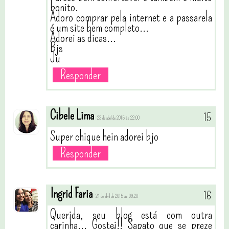
bonito.
Adoro comprar pela internet e a passarela
é um site bem completo...
Adorei as dicas...
Bjs
Ju
Responder
Cibele Lima
23 de abril de 2015 às 22:00
Super chique hein adorei bjo
Responder
Ingrid Faria
24 de abril de 2015 às 09:20
Querida, seu blog está com outra
carinha... Gostei!! Sapato que se preze