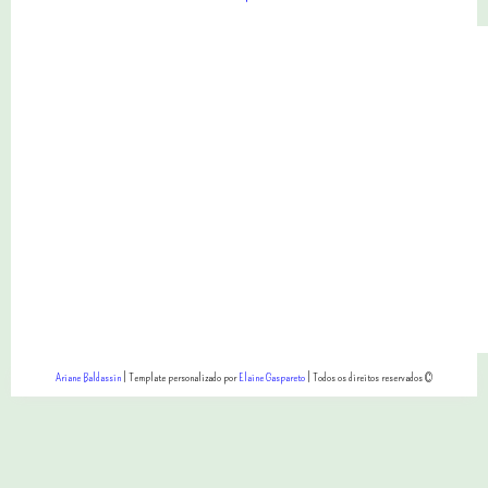
Ariane Baldassin
| Template personalizado por
Elaine Gaspareto
| Todos os direitos reservados ©