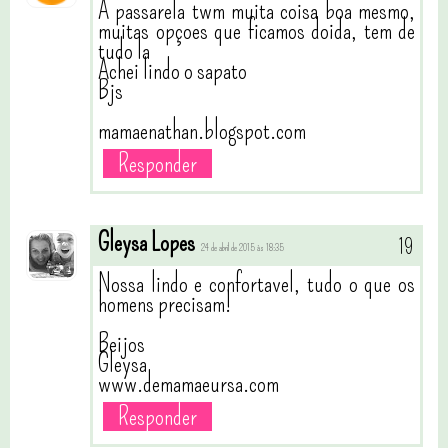
A passarela twm muita coisa boa mesmo,
muitas opçoes que ficamos doida, tem de
tudo la
Achei lindo o sapato
Bjs
mamaenathan.blogspot.com
Responder
Gleysa Lopes
24 de abril de 2015 às 18:35
Nossa lindo e confortavel, tudo o que os
homens precisam!
Beijos
Gleysa
www.demamaeursa.com
Responder