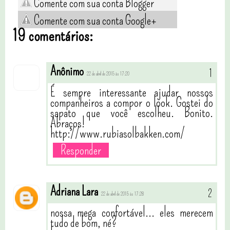
Comente com sua conta Blogger
Comente com sua conta Google+
19 comentários:
Anônimo
22 de abril de 2015 às 17:20
É sempre interessante ajudar nossos
companheiros a compor o look. Gostei do
sapato que você escolheu. Bonito.
Abraços!
http://www.rubiasolbakken.com/
Responder
Adriana Lara
22 de abril de 2015 às 17:28
nossa mega confortável... eles merecem
tudo de bom, né?