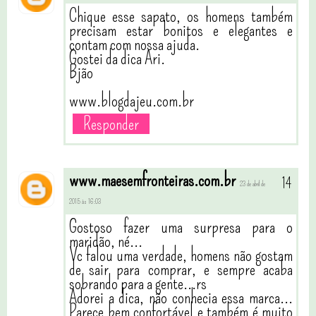
Chique esse sapato, os homens também
precisam estar bonitos e elegantes e
contam com nossa ajuda.
Gostei da dica Ari.
Bjão
www.blogdajeu.com.br
Responder
www.maesemfronteiras.com.br
23 de abril de
2015 às 16:03
Gostoso fazer uma surpresa para o
maridão, né...
Vc falou uma verdade, homens não gostam
de sair para comprar, e sempre acaba
sobrando para a gente...rs
Adorei a dica, não conhecia essa marca...
Parece bem confortável e também é muito