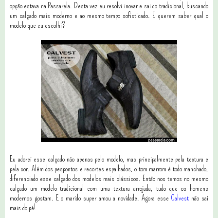
opção estava na Passarela. Desta vez eu resolvi inovar e sai do tradicional, buscando
um calçado mais moderno e ao mesmo tempo sofisticado. E querem saber qual o
modelo que eu escolhi?
Eu adorei esse calçado não apenas pelo modelo, mas principalmente pela textura e
pela cor. Além dos pespontos e recortes espalhados, o tom marrom é todo manchado,
diferenciado esse calçado dos modelos mais clássicos. Então nos temos no mesmo
calçado um modelo tradicional com uma textura arrojada, tudo que os homens
modernos gostam. E o marido super amou a novidade. Agora esse
Calvest
não sai
mais do pé!