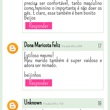
precisa ser confortável, tanto masculino
como feminino o importante é não doer os
pés. E claro, esse também é bem bonito
Beijos
Responder
Dona Maricota Feliz
24 de abril de 2015 às 09:49
Estiloso mesmo!
Meu marido também é super vaidoso e
adora ser mimado.
beijinhos
Responder
Unknown
24 de abril de 2015 às 17:20