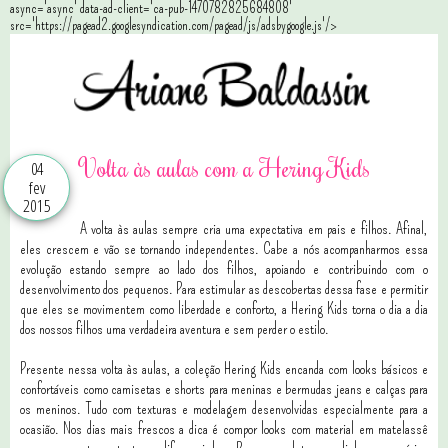
async='async' data-ad-client='ca-pub-1470782825684808'
src='https://pagead2.googlesyndication.com/pagead/js/adsbygoogle.js'/>
Volta às aulas com a Hering Kids
04
fev
2015
A volta às aulas sempre cria uma expectativa em pais e filhos. Afinal,
eles crescem e vão se tornando independentes. Cabe a nós acompanharmos essa
evolução estando sempre ao lado dos filhos, apoiando e contribuindo com o
desenvolvimento dos pequenos. Para estimular as descobertas dessa fase e permitir
que eles se movimentem como liberdade e conforto, a Hering Kids torna o dia a dia
dos nossos filhos uma verdadeira aventura e sem perder o estilo.
Presente nessa volta às aulas, a coleção Hering Kids encanda com looks básicos e
confortáveis como camisetas e shorts para meninas e bermudas jeans e calças para
os meninos. Tudo com texturas e modelagem desenvolvidas especialmente para a
ocasião. Nos dias mais frescos a dica é compor looks com material em matelassê