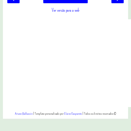
Ver versão para a web
Ariane Baldassin
| Template personalizado por
Elaine Gaspareto
| Todos os direitos reservados ©