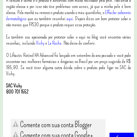
A textura é ótima e o produto é absorvido com muita facilidade pela pele. Não deixa a
região oleosa e por isso não tive problemas com acnes, já que a minha pele é bem
oleosa. Pela manhã eu removo o produto usando o meu queridinho, o
Effaclar sabonete
dermatológico
que eu também resenhei
aqui
. Depois disso um bom protetor solar e
não menos que FPS30 porque o produto requer essa proteção.
Eu também sou apaixonada por protetor solar e aqui no blog você encontra várias
resenhas, incluindo
Vichy
e
La Roche
. Não deixe de conferir.
O Liftactiv Retinol HA Advanced foi lançado em setembro do ano passado e você pode
encontrar nas melhores farmácias e drogarias no Brasil por um preço sugerido de R$
185,90. Se você tiver alguma outra dúvida sobre o produto pode ligar no SAC da
Vichy.
SAC Vichy
800 701 1552
Comente com sua conta Blogger
Comente com sua conta Google+
‹