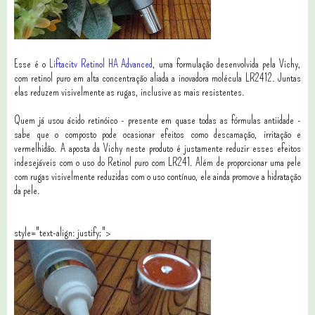
Esse é o
Liftacitv Retinol HA Advanced
, uma formulação desenvolvida pela Vichy,
com retinol puro em alta concentração aliada a inovadora molécula LR2412. Juntas
elas reduzem visivelmente as rugas, inclusive as mais resistentes.
Quem já usou ácido retinóico - presente em quase todas as fórmulas antiidade -
sabe que o composto pode ocasionar efeitos como descamação, irritação e
vermelhidão. A aposta da Vichy neste produto é justamente reduzir esses efeitos
indesejáveis com o uso do Retinol puro com LR241. Além de proporcionar uma pele
com rugas visivelmente reduzidas com o uso contínuo, ele ainda promove a hidratação
da pele.
style="text-align: justify;">