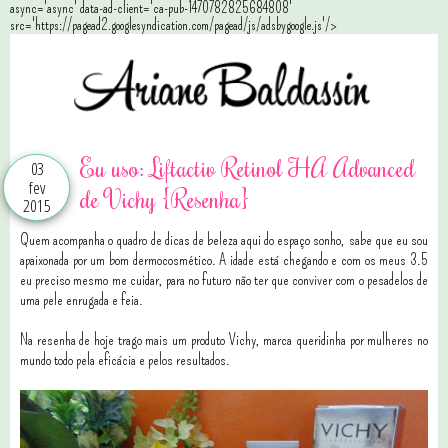
async='async' data-ad-client='ca-pub-1470782825684808'
src='https://pagead2.googlesyndication.com/pagead/js/adsbygoogle.js'/>
Eu uso: Liftactiv Retinol HA Advanced
03
fev
de Vichy {Resenha}
2015
Quem acompanha o quadro de dicas de beleza aqui do espaço sonho, sabe que eu sou
apaixonada por um bom dermocosmético. A idade está chegando e com os meus 3.5
eu preciso mesmo me cuidar, para no futuro não ter que conviver com o pesadelos de
uma pele enrugada e feia.
Na resenha de hoje trago mais um produto Vichy, marca queridinha por mulheres no
mundo todo pela eficácia e pelos resultados.