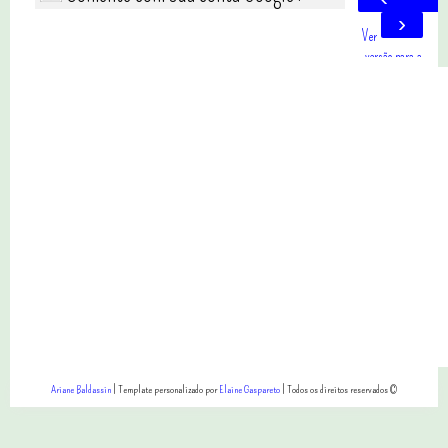
›
Ver
versão para a
web
Ariane Baldassin
| Template personalizado por
Elaine Gaspareto
| Todos os direitos reservados ©