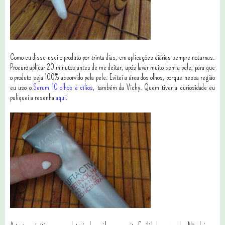
Como eu disse usei o produto por trinta dias, em aplicações diárias sempre noturnas.
Procuro aplicar 20 minutos antes de me deitar, após lavar muito bem a pele, para que
o produto seja 100% absorvido pela pele. Evitei a área dos olhos, porque nessa região
eu uso o
Serum 10 olhos e cílios
, também da Vichy. Quem tiver a curiosidade eu
puliquei a resenha
aqui
.