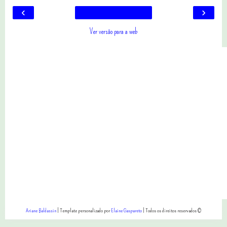
‹
›
Ver versão para a web
Ariane Baldassin
| Template personalizado por
Elaine Gaspareto
| Todos os direitos reservados ©