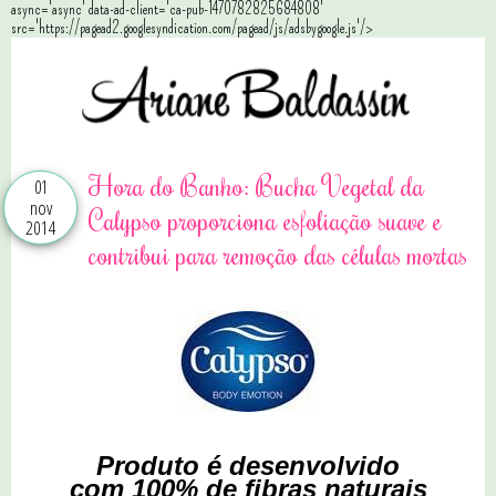
async='async' data-ad-client='ca-pub-1470782825684808'
src='https://pagead2.googlesyndication.com/pagead/js/adsbygoogle.js'/>
Hora do Banho: Bucha Vegetal da
01
nov
Calypso proporciona esfoliação suave e
2014
contribui para remoção das células mortas
Produto é desenvolvido
com 100% de fibras naturais