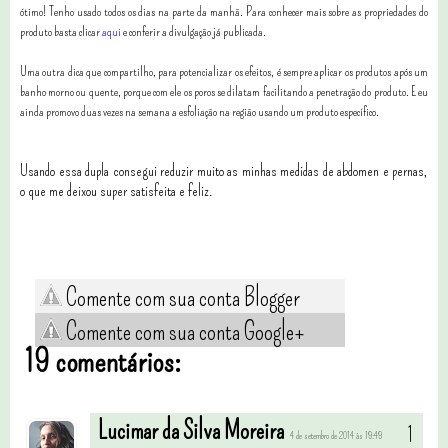
ótimo! Tenho usado todos os dias na parte da manhã. Para conhecer mais sobre as propriedades do
produto basta clicar
aqui
e conferir a divulgação já publicada.
Uma outra dica que compartilho, para potencializar os efeitos, é sempre aplicar os produtos após um
banho morno ou quente, porque com ele os poros se dilatam facilitando a penetração do produto. E eu
ainda promovo duas vezes na semana a esfoliação na região usando um produto específico.
Usando essa dupla consegui reduzir muito as minhas medidas de abdomen e pernas,
o que me deixou super satisfeita e feliz.
Comente com sua conta Blogger
Comente com sua conta Google+
19 comentários:
Lucimar da Silva Moreira
4 de setembro de 2014 às 19:49