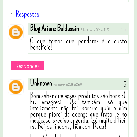
Respostas
Blog Ariane Baldassin
5 de setembro de 2014 às 14:27
O que temos que ponderar é o custo
benefício!
Responder
Unknown
4 de setembro de 2014 às 23:10
Bom saber que esses produtos são bons :)
Eu emagreci 10k também, só que
infelizmente não foi porque quis e sim
porque piorei da doença que trato, e no
meu caso preciso engorda, e é muito difícil
rs. Beijos lindona, fica com Deus!