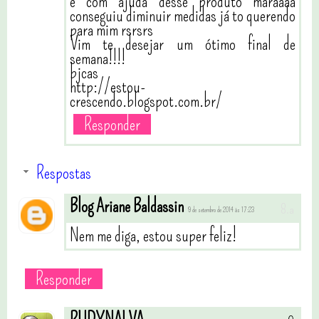
e com ajuda desse produto maraaaa
conseguiu diminuir medidas já to querendo
para mim rsrsrs
Vim te desejar um ótimo final de
semana!!!!
bjcas
http://estou-
crescendo.blogspot.com.br/
Responder
Respostas
Blog Ariane Baldassin
9 de setembro de 2014 às 17:23
Nem me diga, estou super feliz!
Responder