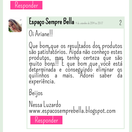
Responder
Espaço Sempre Bella
4 de setembro de 2014 às 20:17
Oi Ariane!!
Que bom que os resultados dos produtos
são satisfatórios. Ainda não conheço estes
produtos, mas tenho certeza que são
muito bons!! E que bom que você está
determinada e conseguindo eliminar os
quilinhos a mais. Adorei saber da
experiência.
Beijos
Nessa Luzardo
www.espacosemprebella.blogspot.com
Responder