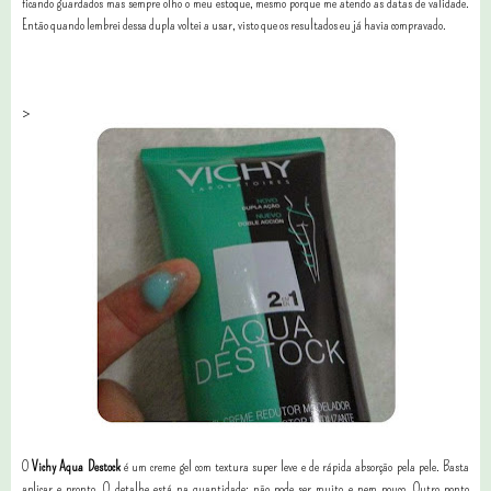
ficando guardados mas sempre olho o meu estoque, mesmo porque me atendo as datas de validade.
Então quando lembrei dessa dupla voltei a usar, visto que os resultados eu já havia compravado.
>
O
Vichy Aqua Destock
é um creme gel com textura super leve e de rápida absorção pela pele. Basta
aplicar e pronto. O detalhe está na quantidade: não pode ser muito e nem pouco. Outro ponto