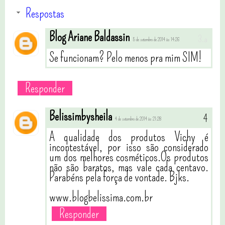
Respostas
Blog Ariane Baldassin
5 de setembro de 2014 às 14:26
Se funcionam? Pelo menos pra mim SIM!
Responder
Belissimbysheila
4 de setembro de 2014 às 21:28
A qualidade dos produtos Vichy é
incontestável, por isso são considerado
um dos melhores cosméticos.Os produtos
não são baratos, mas vale cada centavo.
Parabéns pela força de vontade. Bjks.
www.blogbelissima.com.br
Responder