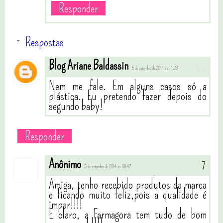
Responder
Respostas
Blog Ariane Baldassin
5 de setembro de 2014 às 14:28
Nem me fale. Em alguns casos só a
plástica. Eu pretendo fazer depois do
segundo baby!
Responder
Anônimo
5 de setembro de 2014 às 08:47
Amiga, tenho recebido produtos da marca
e ficando muito feliz,pois a qualidade é
impar!!!!
E claro, a Farmagora tem tudo de bom