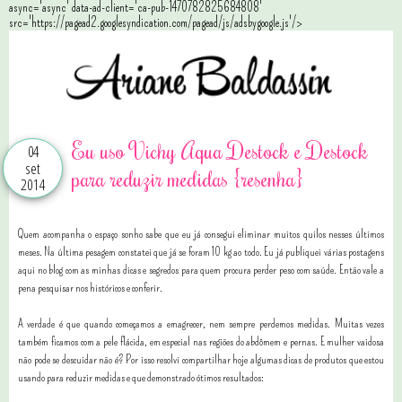
async='async' data-ad-client='ca-pub-1470782825684808'
src='https://pagead2.googlesyndication.com/pagead/js/adsbygoogle.js'/>
Eu uso Vichy Aqua Destock e Destock
04
set
para reduzir medidas {resenha}
2014
Quem acompanha o espaço sonho sabe que eu já consegui eliminar muitos quilos nesses últimos
meses. Na última pesagem constatei que já se foram 10 kg ao todo. Eu já publiquei várias postagens
aqui no blog com as minhas dicas e segredos para quem procura perder peso com saúde. Então vale a
pena pesquisar nos históricos e conferir.
A verdade é que quando começamos a emagrecer, nem sempre perdemos medidas. Muitas vezes
também ficamos com a pele flácida, em especial nas regiões do abdômem e pernas. E mulher vaidosa
não pode se descuidar não é? Por isso resolvi compartilhar hoje algumas dicas de produtos que estou
usando para reduzir medidas e que demonstrado ótimos resultados: