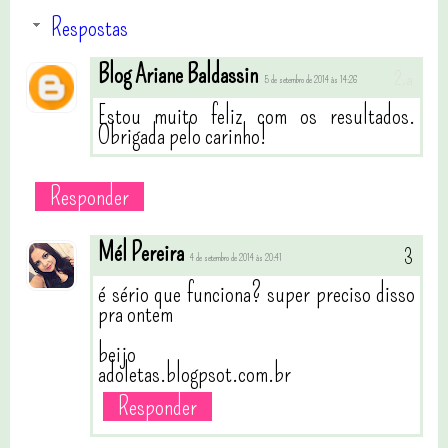
Respostas
Blog Ariane Baldassin
5 de setembro de 2014 às 14:26
Estou muito feliz com os resultados.
Obrigada pelo carinho!
Responder
Mél Pereira
4 de setembro de 2014 às 20:41
é sério que funciona? super preciso disso
pra ontem
beijo
adoletas.blogpsot.com.br
Responder