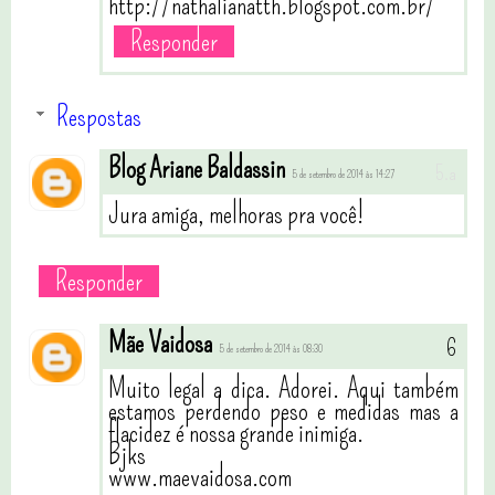
http://nathalianatth.blogspot.com.br/
Responder
Respostas
Blog Ariane Baldassin
5 de setembro de 2014 às 14:27
Jura amiga, melhoras pra você!
Responder
Mãe Vaidosa
5 de setembro de 2014 às 08:30
Muito legal a dica. Adorei. Aqui também
estamos perdendo peso e medidas mas a
flacidez é nossa grande inimiga.
Bjks
www.maevaidosa.com