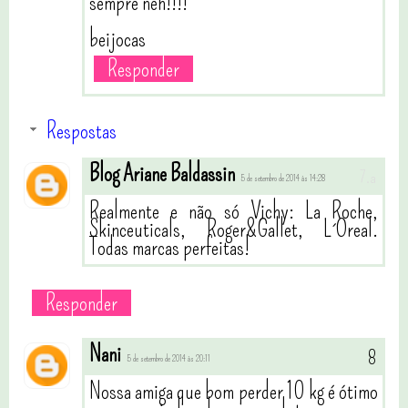
sempre neh!!!!
beijocas
Responder
Respostas
Blog Ariane Baldassin
5 de setembro de 2014 às 14:28
Realmente e não só Vichy: La Roche,
Skinceuticals, Roger&Gallet, L´Oreal.
Todas marcas perfeitas!
Responder
Nani
5 de setembro de 2014 às 20:11
Nossa amiga que bom perder 10 kg é ótimo