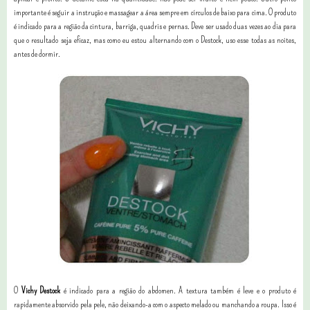
importante é seguir a instrução e massagear a área sempre em círculos de baixo para cima. O produto
é indicado para a região da cintura, barriga, quadris e pernas. Deve ser usado duas vezes ao dia para
que o resultado seja eficaz, mas como eu estou alternando com o Destock, uso esse todas as noites,
antes de dormir.
O
Vichy Destock
é indicado para a região do abdomen. A textura também é leve e o produto é
rapidamente absorvido pela pele, não deixando-a com o aspecto melado ou manchando a roupa. Isso é