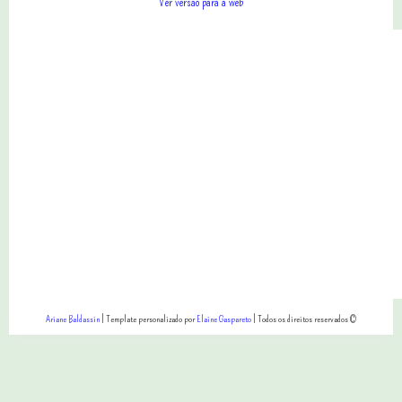
Ver versão para a web
Ariane Baldassin
| Template personalizado por
Elaine Gaspareto
| Todos os direitos reservados ©