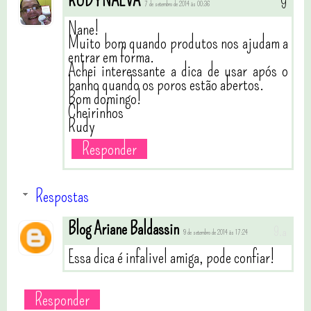
RUDYNALVA
7 de setembro de 2014 às 00:36
Nane!
Muito bom quando produtos nos ajudam a
entrar em forma.
Achei interessante a dica de usar após o
banho quando os poros estão abertos.
Bom domingo!
Cheirinhos
Rudy
Responder
Respostas
Blog Ariane Baldassin
9 de setembro de 2014 às 17:24
Essa dica é infalivel amiga, pode confiar!
Responder