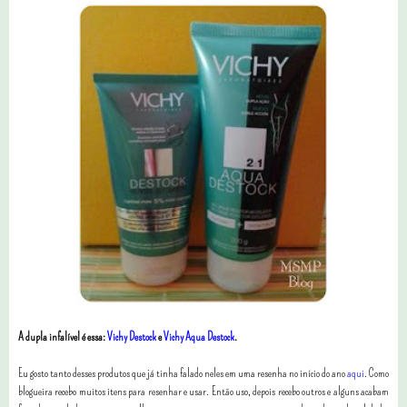
A dupla infalível é essa:
Vichy Destock
e
Vichy Aqua Destock
.
Eu gosto tanto desses produtos que já tinha falado neles em uma resenha no início do ano
aqui
. Como
blogueira recebo muitos itens para resenhar e usar. Então uso, depois recebo outros e alguns acabam