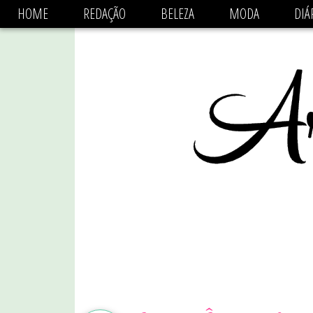
async='async' data-ad-client='ca-pub-1470782825684808'
HOME
REDAÇÃO
BELEZA
MODA
DIÁ