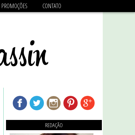
adsbygoogle.js'/>
PROMOÇÕES
CONTATO
REDAÇÃO