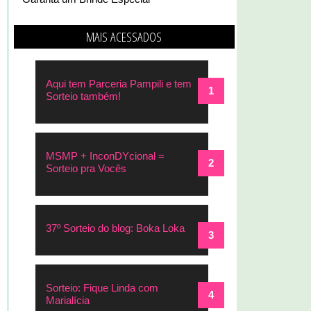
MAIS ACESSADOS
Aqui tem Parceria Pampili e tem
Sorteio também!
MSMP + InconDYcional =
Sorteio pra Vocês
37º Sorteio do blog: Boka Loka
Sorteio: Fique Linda com
Marialícia