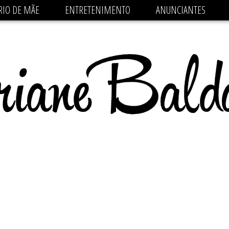
 src='https://pagead2.googlesyndication.com/pagead/js/
RIO DE MÃE
ENTRETENIMENTO
ANUNCIANTES