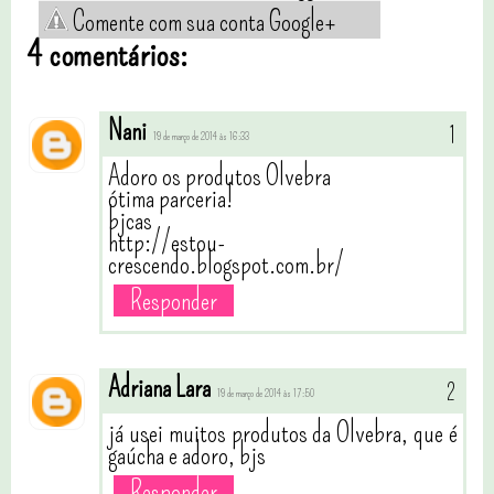
Comente com sua conta Google+
4 comentários:
Nani
19 de março de 2014 às 16:33
Adoro os produtos Olvebra
ótima parceria!
bjcas
http://estou-
crescendo.blogspot.com.br/
Responder
Adriana Lara
19 de março de 2014 às 17:50
já usei muitos produtos da Olvebra, que é
gaúcha e adoro, bjs
Responder