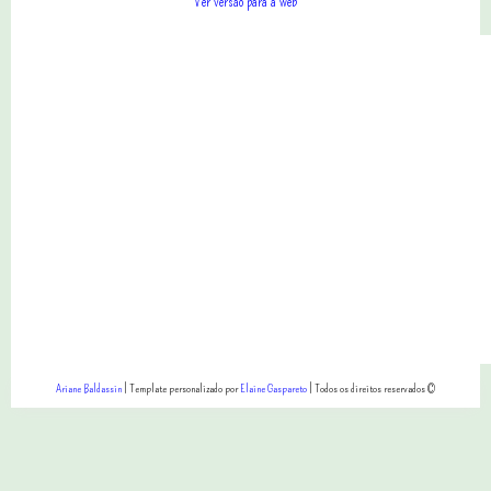
Ver versão para a web
Ariane Baldassin
| Template personalizado por
Elaine Gaspareto
| Todos os direitos reservados ©