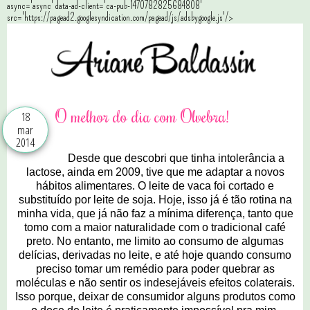
async='async' data-ad-client='ca-pub-1470782825684808'
src='https://pagead2.googlesyndication.com/pagead/js/adsbygoogle.js'/>
O melhor do dia com Olvebra!
18
mar
2014
Desde que descobri que tinha intolerância a
lactose, ainda em 2009, tive que me adaptar a novos
hábitos alimentares. O leite de vaca foi cortado e
substituído por leite de soja. Hoje, isso já é tão rotina na
minha vida, que já não faz a mínima diferença, tanto que
tomo com a maior naturalidade com o tradicional café
preto. No entanto, me limito ao consumo de algumas
delícias, derivadas no leite, e até hoje quando consumo
preciso tomar um remédio para poder quebrar as
moléculas e não sentir os indesejáveis efeitos colaterais.
Isso porque, deixar de consumidor alguns produtos como