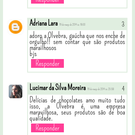
Adriana Lara
19 de março de 2014 às 18:00
adoro a Olvebra, gaúcha que nos enche de
orgulho!! sem contar que são produtos
marailhosos
bjs
Responder
Lucimar da Silva Moreira
19 de março de 2014 às 20:58
Delícias de chocolates amo muito tudo
isso, a Olvebra é uma empresa
maravilhosa, seus produtos são de boa
qualidade.
Responder