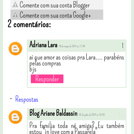
Comente com sua conta Blogger
Comente com sua conta Google+
2 comentários:
Adriana Lara
19 de março de 2014 às 17:49
ai que amor as coisas pra Lara.... parabéns
pelas compras
bjs
Responder
Respostas
Blog Ariane Baldassin
30 de junho de 2014 às 16:40
Pra familia toda né amiga? Eu também
estou "in love com a Passarela"