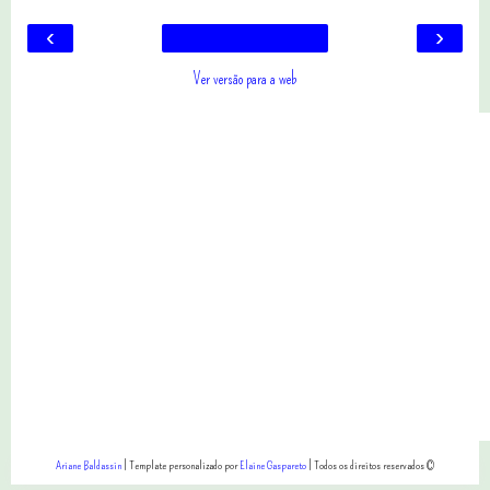
‹
›
Ver versão para a web
Ariane Baldassin
| Template personalizado por
Elaine Gaspareto
| Todos os direitos reservados ©