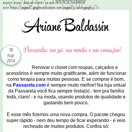
async='async' data-ad-client='ca-pub-1470782825684808'
src='https://pagead2.googlesyndication.com/pagead/js/adsbygoogle.js'/>
Passarela: no pé, na moda e no coração!
18
mar
2014
Renovar o closet com roupas, calçados e
acessórios é sempre muito gratificante, além de funcionar
como terapia para muitas pessoas. E se comprar é bom,
na
Passarela.com
é sempre muito melhor! Na loja virtual
da Passarela você fica sempre linda(o) - tem pra família
toda, claro! - e na moda, usando produtos de qualidade e
gastando bem pouco.
E esse mês fizemos uma nova compra. O pacote chegou
super rápido - nem deu tempo de ficar esperando - e veio
recheado de muitos produtos. Confira só: