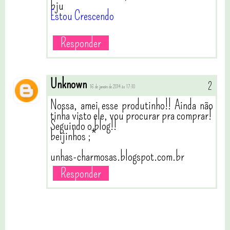
bju
Estou Crescendo
Responder
Unknown
16 de janeiro de 2014 às 17:10
Nossa, amei esse produtinho!! Ainda não
tinha visto ele, vou procurar pra comprar!
Seguindo o blog!!
beijinhos ;*
unhas-charmosas.blogspot.com.br
Responder