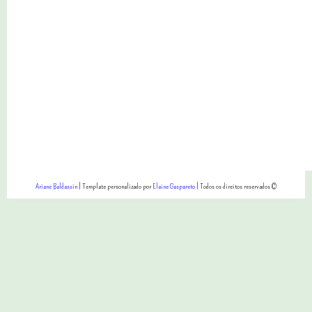
Ariane Baldassin
| Template personalizado por
Elaine Gaspareto
| Todos os direitos reservados ©