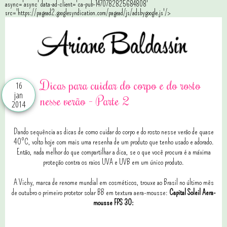
async='async' data-ad-client='ca-pub-1470782825684808'
src='https://pagead2.googlesyndication.com/pagead/js/adsbygoogle.js'/>
Dicas para cuidar do corpo e do rosto
16
jan
nesse verão - Parte 2
2014
Dando sequência as dicas de como cuidar do corpo e do rosto nesse verão de quase
40ºC, volto hoje com mais uma resenha de um produto que tenho usado e adorado.
Então, nada melhor do que compartilhar a dica, se o que você procura é a máxima
proteção contra os raios UVA e UVB em um único produto.
A Vichy, marca de renome mundial em cosméticos, trouxe ao Brasil no último mês
de outubro o primeiro protetor solar BB em textura aera-mousse:
Capital Soleil Aera-
mousse FPS 30: