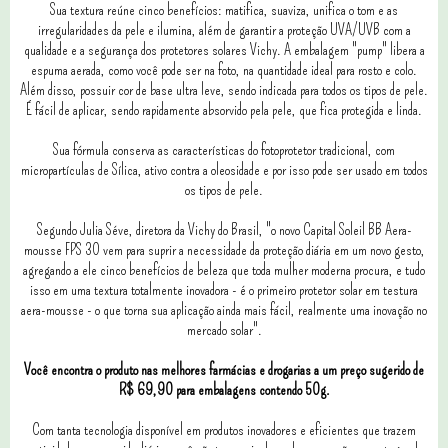
Sua textura reúne cinco benefícios: matifica, suaviza, unifica o tom e as
irregularidades da pele e ilumina, além de garantir a proteção UVA/UVB com a
qualidade e a segurança dos protetores solares Vichy. A embalagem "pump" libera a
espuma aerada, como você pode ser na foto, na quantidade ideal para rosto e colo.
Além disso, possuir cor de base ultra leve, sendo indicada para todos os tipos de pele.
É fácil de aplicar, sendo rapidamente absorvido pela pele, que fica protegida e linda.
Sua fórmula conserva as características do fotoprotetor tradicional, com
micropartículas de Sílica, ativo contra a oleosidade e por isso pode ser usado em todos
os tipos de pele.
Segundo Julia Séve, diretora da Vichy do Brasil, "o novo Capital Soleil BB Aera-
mousse FPS 30 vem para suprir a necessidade da proteção diária em um novo gesto,
agregando a ele cinco benefícios de beleza que toda mulher moderna procura, e tudo
isso em uma textura totalmente inovadora - é o primeiro protetor solar em testura
aera-mousse - o que torna sua aplicação ainda mais fácil, realmente uma inovação no
mercado solar".
Você encontra o produto nas melhores farmácias e drogarias a um preço sugerido de
R$ 69,90 para embalagens contendo 50g.
Com tanta tecnologia disponível em produtos inovadores e eficientes que trazem