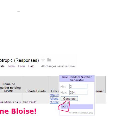
...
...