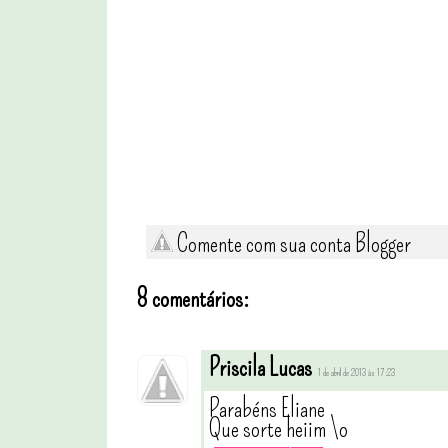
Comente com sua conta Blogger
8 comentários:
Priscila Lucas
1 de abril de 2013 às 17:23
Parabéns Eliane
Que sorte heiim \o