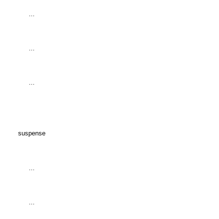
...
...
...
suspense
...
...