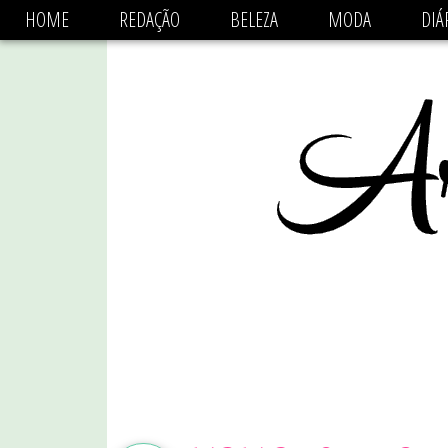
async='async' data-ad-client='ca-pub-1470782825684808'
HOME
REDAÇÃO
BELEZA
MODA
DIÁ