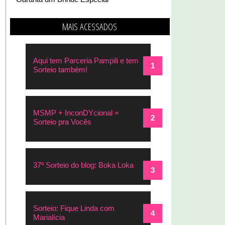
MAIS ACESSADOS
Aqui tem Parceria Pampili e tem
Sorteio também!
MSMP + InconDYcional =
Sorteio pra Vocês
37º Sorteio do blog: Boka Loka
Sorteio: Fique Linda com
Marialícia