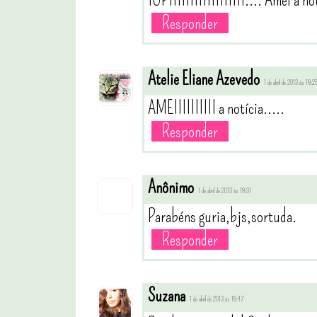
Responder
Atelie Eliane Azevedo
1 de abril de 2013 às 19:2
AMEIIIIIIIIII a notícia.....
Responder
Anônimo
1 de abril de 2013 às 19:31
Parabéns guria,bjs,sortuda.
Responder
Suzana
1 de abril de 2013 às 19:47