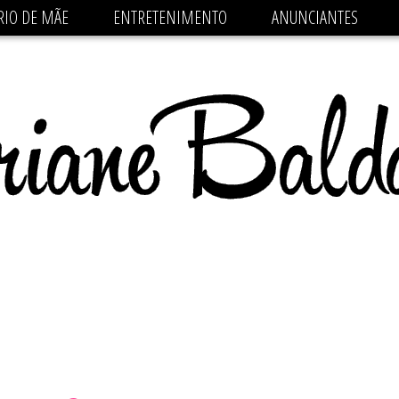
 src='https://pagead2.googlesyndication.com/pagead/js/
RIO DE MÃE
ENTRETENIMENTO
ANUNCIANTES