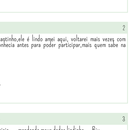
antinho,ele é lindo amei aqui, voltarei mais vezes com
onhecia antes para poder participar,mais quem sabe na
r
4
noticia .... mandando meus dados lindinha.... Bju