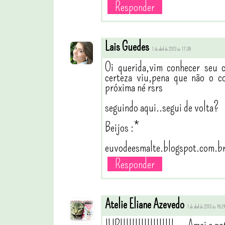
Responder
Lais Guedes
1 de abril de 2013 às 17:39
Oi querida,vim conhecer seu c
certeza viu,pena que não o c
próxima né rsrs
seguindo aqui..segui de volta?
Beijos :*
euvodeesmalte.blogspot.com.b
Responder
Atelie Eliane Azevedo
1 de abril de 2013 às 19:2
IUPIIIIIIIIIIIIIIIIII.... Amei a 