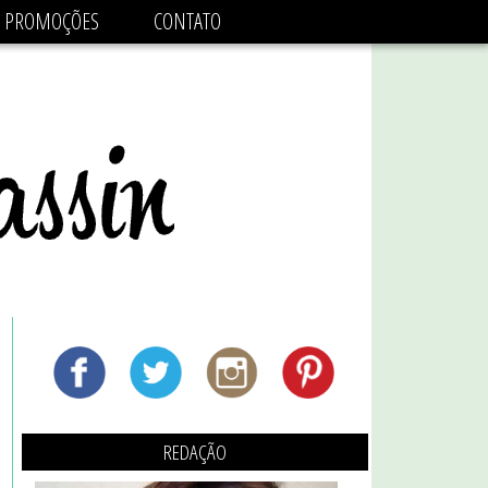
adsbygoogle.js'/>
PROMOÇÕES
CONTATO
REDAÇÃO