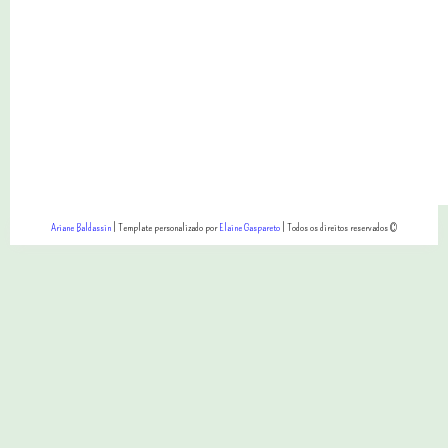
Ariane Baldassin
| Template personalizado por
Elaine Gaspareto
| Todos os direitos reservados ©