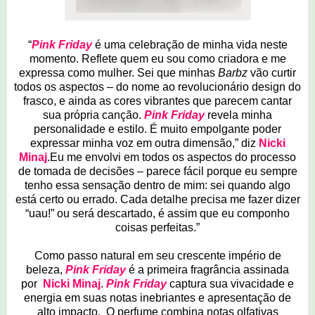
“
Pink Friday
é uma celebração de minha vida neste
momento. Reflete quem eu sou como criadora e me
expressa como mulher. Sei que minhas
Barbz
vão
curtir
todos os aspectos – do nome ao revolucionário design do
frasco, e ainda as cores vibrantes que parecem cantar
sua própria canção.
Pink Friday
revela minha
personalidade e estilo. É muito empolgante poder
expressar minha voz em outra dimensão,” diz
Nicki
Minaj
.Eu me envolvi em todos os aspectos do processo
de tomada de decisões – parece fácil porque eu sempre
tenho essa sensação dentro de mim: sei quando algo
está certo ou errado. Cada detalhe precisa me fazer dizer
“uau!” ou será descartado, é assim que eu componho
coisas perfeitas.”
Como passo natural em seu crescente império de
beleza,
Pink Friday
é a primeira fragrância assinada
por
Nicki Minaj
.
Pink Friday
captura sua vivacidade e
energia em suas notas inebriantes e apresentação de
alto impacto. O perfume combina notas olfativas