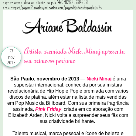
async='async' data-ad-client='ca-pub-1470782825684808'
src='https://pagead2.googlesyndication.com/pagead/js/adsbygoogle.js'/>
Artista premiada Nicki Minaj apresenta
27
nov
seu primeiro perfume
2013
São Paulo, novembro de 2013
—
Nicki Minaj
é uma
superstar internacional, conhecida por sua mistura
revolucionária de Hip Hop e Pop e premiada com vários
discos de platina, além estar na lista de mais vendidas
em Pop Music da Billboard. Com sua primeira fragrância
assinada,
Pink Friday
, criada em colaboração com
Elizabeth Arden, Nicki volta a surpreender seus fãs com
sua criatividade brilhante.
Talento musical, marca pessoal e ícone de beleza e