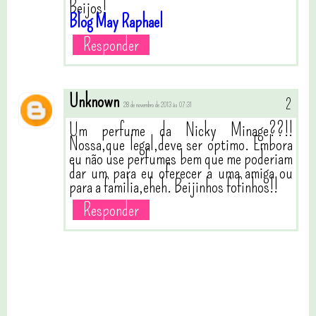
Beijos!
Blog May Raphael
Responder
Unknown
28 de novembro de 2013 às 07:31
Um perfume da Nicky Minage??!!
Nossa,que legal,deve ser optimo. Embora
eu não use perfumes bem que me poderiam
dar um para eu oferecer a uma amiga ou
para a familia,eheh. Beijinhos fofinhos!!
Responder