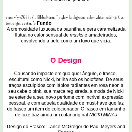
class="yiv2632371518MsoNormal" style="background-color: white; padding: 0px;
text-align: center;">
Fundo
A cremosidade luxuosa da baunilha e pera caramelizada
flutua no calor sensual de
musks
e amadeirados,
envolvendo a pele como um luxo que vicia.
O Design
Causando impacto em qualquer ângulo, o frasco,
escultural como Nicki, brilha sob os holofotes. De seus
traços esculpidos com lábios radiantes em rosa neon a
seu cabelo pink, sua marca registrada, a moda de Nicki
se estende a seu novo perfume com incrível expressão
pessoal, e com aquela qualidade de must-have que faz
do frasco um item de colecionador. O frasco em tamanho
de luxe traz ainda um colar original
NICKI MINAJ
Design do Frasco: Lance McGregor de Paul Meyers and