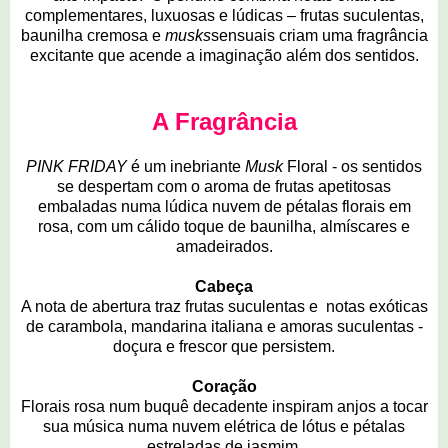
complementares, luxuosas e lúdicas – frutas suculentas,
baunilha cremosa e
musks
sensuais criam uma fragrância
excitante que acende a imaginação além dos sentidos.
A Fragrância
PINK FRIDAY
é um inebriante
Musk
Floral - os sentidos
se despertam com o aroma de frutas apetitosas
embaladas numa lúdica nuvem de pétalas florais em
rosa, com um cálido toque de baunilha, almíscares e
amadeirados.
Cabeça
A nota de abertura traz frutas suculentas e notas exóticas
de carambola, mandarina italiana e amoras suculentas -
doçura e frescor que persistem.
Coração
Florais rosa num buquê decadente inspiram anjos a tocar
sua música numa nuvem elétrica de lótus e pétalas
estreladas de jasmim.