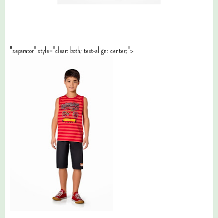
"separator" style="clear: both; text-align: center;">