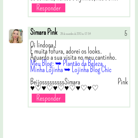
Responder
Simara Pink
28 de novembro de 2013 às 07:54
Oi lindona !
É muita fofura, adorei os looks.
Aguardo a sua visita no meu cantinho.
Meu Blog: ➥ Plantão da Beleza
Minha Lojinha ➥ Lojinha Blog Chic
BeijosssssssssSimara Pink
♥♡♥♡♥♡♥♡♥♡♥♡
Responder