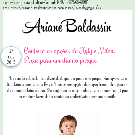
async='async' data-ad-client='ca-pub-1470782825684808'
src='https://pagead2.googlesyndication.com/pagead/js/adsbygoogle.js'/>
Conheça as opções da Kyly e Milon:
27
nov
Peças para um dia no parque
2013
Nos dias de sol, nada mais divertido do que um passeio no parque. Para aproveitar o
dia e brincar sem parar, a Kyly e Milon trazem opções de roupas fresquinhas para um
dia de muitas brincadeiras. São conjuntos de calça e shorts para as meninas, já para
os meninos bermudas e camisetas confortáveis e com muito estilo.