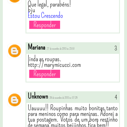
Que legal, parabéns!
bju
Estou Crescendo
Responder
Mariana
27 de novembro de 2013 às 23:51
linda as roupas.
http://marymicucci.com
Responder
Unknown
28 de novembro de 2013 às 07:29
Uauuuu!! Roupinhas muito bonitas tanto
para meninos como para meninas. Adorei a
tua postagem. Votos de um bom restinho
de semana,muitos beijinhos,fica bem!!