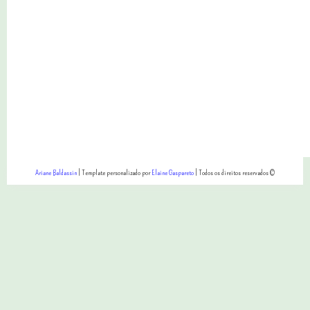
Ariane Baldassin
| Template personalizado por
Elaine Gaspareto
| Todos os direitos reservados ©