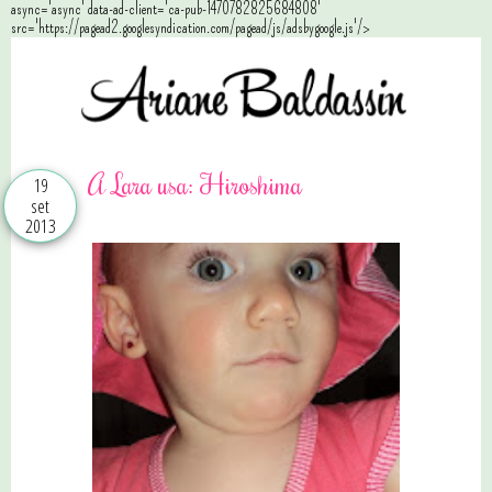
async='async' data-ad-client='ca-pub-1470782825684808'
src='https://pagead2.googlesyndication.com/pagead/js/adsbygoogle.js'/>
A Lara usa: Hiroshima
19
set
2013