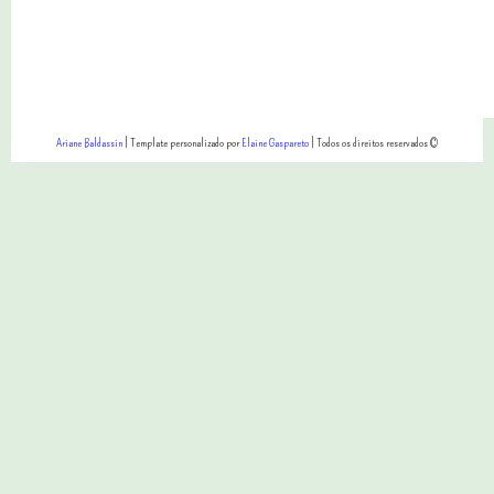
Ariane Baldassin
| Template personalizado por
Elaine Gaspareto
| Todos os direitos reservados ©