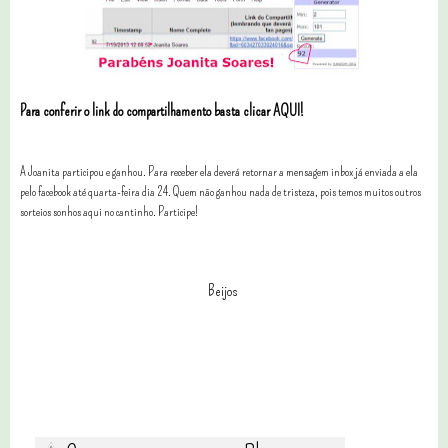
Para conferir o link do compartilhamento basta clicar AQUI!
A Joanita participou e ganhou. Para receber ela deverá retornar a mensagem inbox já enviada a ela
pelo facebook até quarta-feira dia 24. Quem não ganhou nada de tristeza, pois temos muitos outros
sorteios sonhos aqui no cantinho. Participe!
Beijos