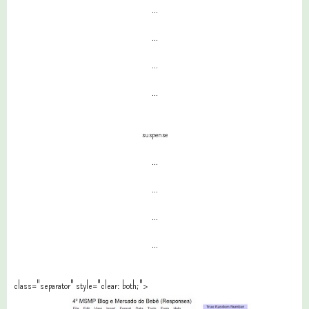
...
...
...
...
suspense
...
...
...
...
class="separator" style="clear: both;">