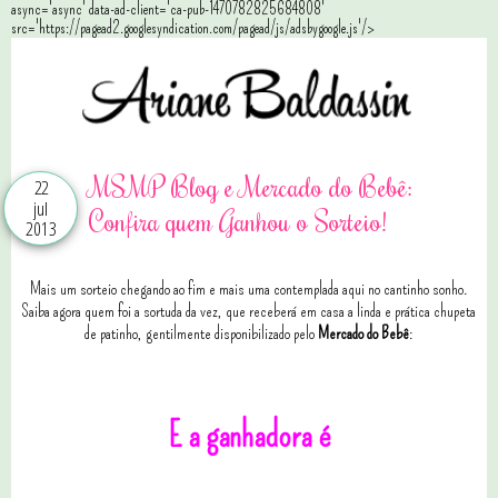
async='async' data-ad-client='ca-pub-1470782825684808'
src='https://pagead2.googlesyndication.com/pagead/js/adsbygoogle.js'/>
MSMP Blog e Mercado do Bebê:
22
jul
Confira quem Ganhou o Sorteio!
2013
Mais um sorteio chegando ao fim e mais uma contemplada aqui no cantinho sonho.
Saiba agora quem foi a sortuda da vez, que receberá em casa a linda e prática chupeta
de patinho, gentilmente disponibilizado pelo
Mercado do Bebê
:
E a ganhadora é