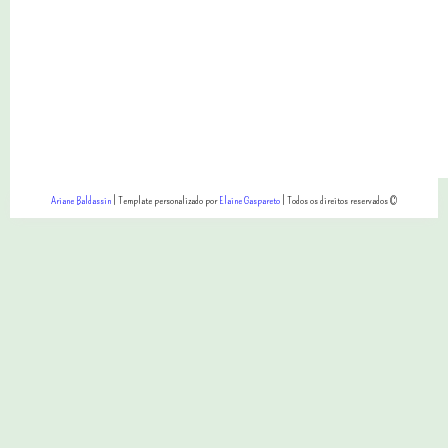
Ariane Baldassin
| Template personalizado por
Elaine Gaspareto
| Todos os direitos reservados ©