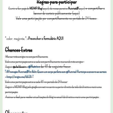
Regras para participar
e compartilhar o
C
urtir a fan page do
MSMP
Blog
(aqui), da nossa parceira
Nutricé
®
(aqui)
banner do sorteio publicamente (aqui)
Vale uma participação por compartilhamento no período de 24 horas.
"color: magenta;">
Preencher o formulário
AQUI
Chances Extras
Marcar três amigos no compartilhamento
Vale uma participação extra a cada compartilhamento marcando três amigos
@Nutrice
dar RT da seguinte frase:
Seguir
@abaldassin
e
" #Promoção
Nutricé
®
Fit Belt
: Quero um corpo perfeito com @Nutrice! Participo e concorro ao sorteio
-
http://migre.me/fzGZX
"
Vale uma participação extra a cada RT no período de 24 horas
Seguir o MSMP Blog pelo google connect no canto superior direito da tela dá direito a mais uma
participação.
Assinar a feed para receber atualizações do blog no email dá
direito a mais uma participação.