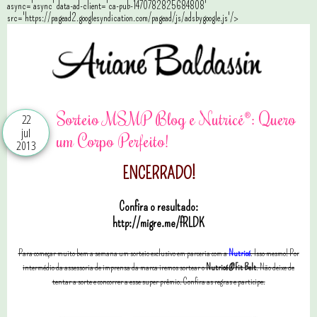
async='async' data-ad-client='ca-pub-1470782825684808'
src='https://pagead2.googlesyndication.com/pagead/js/adsbygoogle.js'/>
Sorteio MSMP Blog e Nutricé®: Quero
22
jul
um Corpo Perfeito!
2013
ENCERRADO!
Confira o resultado:
http://migre.me/fRLDK
Para começar muito bem a semana um sorteio exclusivo em parceria com a
Nutricé
. Isso mesmo! Por
intermédio da assessoria de imprensa da marca iremos sortear o
Nutricé
®
Fit Belt
.
Não deixe de
tentar a sorte e concorrer a esse super prêmio. Confira as regras e participe.