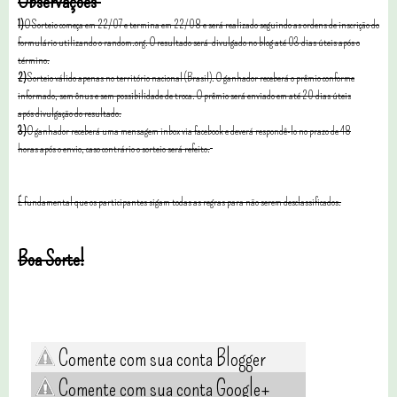
Observações
1)
O Sorteio começa em 22/07 e termina em 22/08 e será realizado seguindo as ordens de inscrição do
formulário utilizando o random.org. O resultado será divulgado no blog até 03 dias úteis após o
término.
2)
Sorteio válido apenas no território nacional (Brasil). O ganhador receberá o prêmio conforme
informado, sem ônus e sem possibilidade de troca. O prêmio será enviado em até 20 dias úteis
após divulgação do resultado.
3)
O ganhador receberá uma mensagem inbox via facebook e deverá respondê-lo no prazo de 48
horas após o envio, caso contrário o sorteio será refeito.
É fundamental que os participantes sigam todas as regras para não serem desclassificados.
Boa Sorte!
Comente com sua conta Blogger
Comente com sua conta Google+