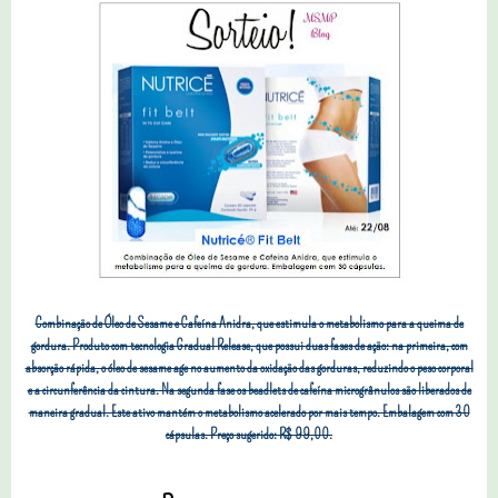
Combinação de Óleo de Sesame e Cafeína Anidra, que estimula o metabolismo para a queima de
gordura. Produto com tecnologia Gradual Release, que possui duas fases de ação: na primeira, com
absorção rápida, o óleo de sesame age no aumento da oxidação das gorduras, reduzindo o peso corporal
e a circunferência da cintura. Na segunda fase os beadlets de cafeína microgrânulos são liberados de
maneira gradual. Este ativo mantém o metabolismo acelerado por mais tempo. Embalagem com 30
cápsulas. Preço sugerido: R$ 99,00.