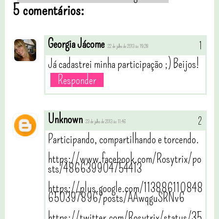
5 comentários:
Georgia Jácome
22 de julho de 2013 às 19:28
Já cadastrei minha participação ;) Beijos!
Responder
Unknown
23 de julho de 2013 às 11:46
Participando, compartilhando e torcendo.
https://www.facebook.com/Rosytrix/po
sts/486639904754413
https://plus.google.com/113886110848
650397896/posts/AAwqguSRNv6
https://twitter.com/Rosytrix/status/35