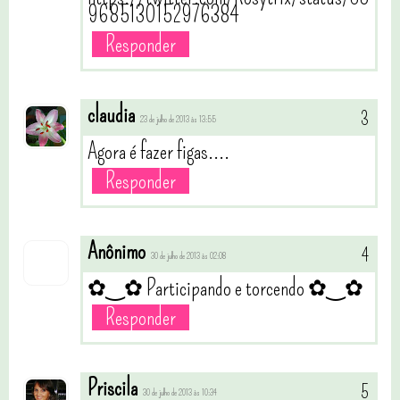
9685130152976384
Responder
claudia
23 de julho de 2013 às 13:55
Agora é fazer figas....
Responder
Anônimo
30 de julho de 2013 às 02:08
✿‿✿ Participando e torcendo ✿‿✿
Responder
Priscila
30 de julho de 2013 às 10:34