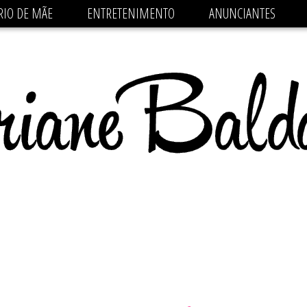
 src='https://pagead2.googlesyndication.com/pagead/js/
RIO DE MÃE
ENTRETENIMENTO
ANUNCIANTES