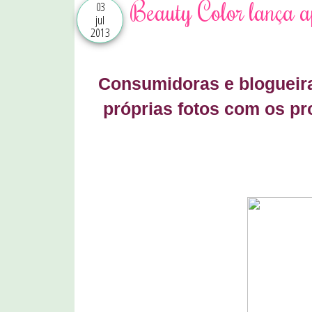
Beauty Color lança a
03
jul
2013
Consumidoras e blogueir
próprias fotos com os p