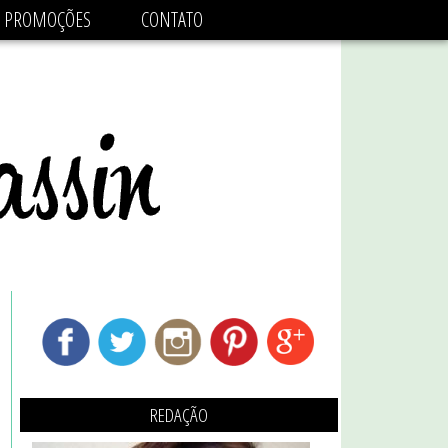
adsbygoogle.js'/>
PROMOÇÕES
CONTATO
REDAÇÃO