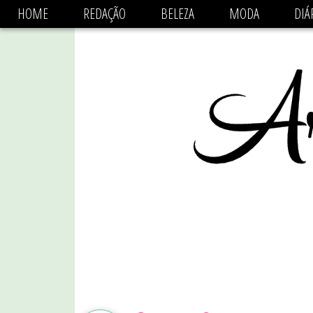
async='async' data-ad-client='ca-pub-1470782825684808'
HOME
REDAÇÃO
BELEZA
MODA
DIÁ