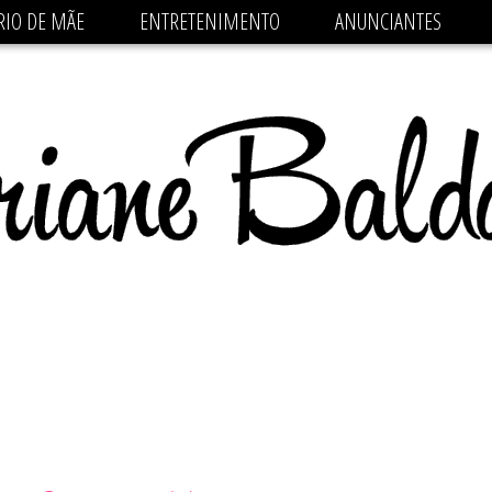
 src='https://pagead2.googlesyndication.com/pagead/js/
RIO DE MÃE
ENTRETENIMENTO
ANUNCIANTES