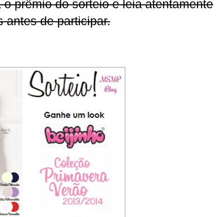
 o prêmio do sorteio e leia atentamente
 antes de participar.