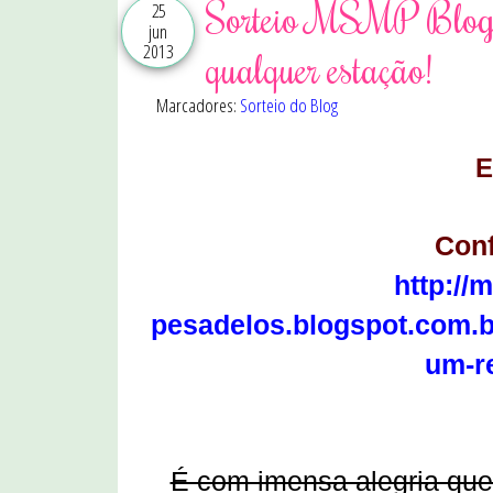
Sorteio MSMP Blog e
25
jun
2013
qualquer estação!
Marcadores:
Sorteio do Blog
Conf
http://
pesadelos.blogspot.com.b
um-r
É com imensa alegria que