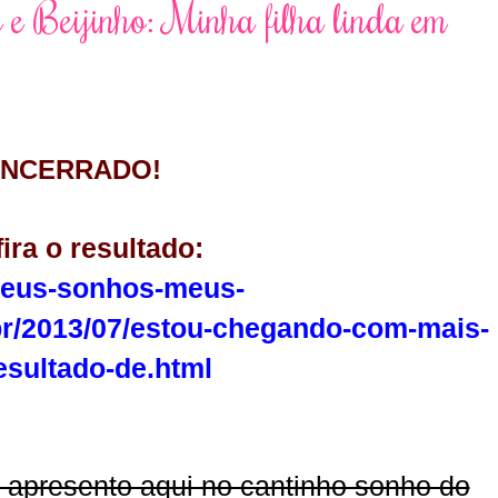
 Beijinho: Minha filha linda em
ENCERRADO!
ira o resultado:
meus-sonhos-meus-
r/2013/07/estou-chegando-com-mais-
esultado-de.html
 apresento aqui no cantinho sonho do