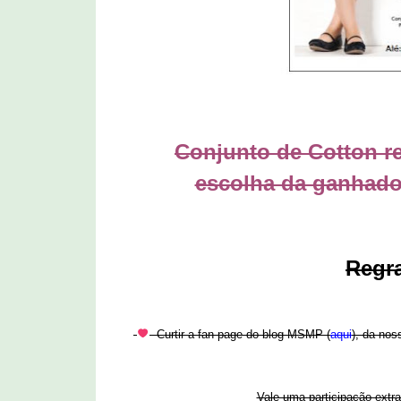
Conjunto de Cotton re
escolha da ganhador
Regra
Curtir a fan page do blog MSMP (
aqui
), da nos
Vale uma participação extr