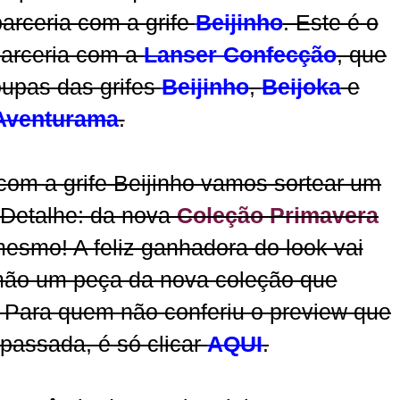
arceria com a grife
Beijinho
. Este é o
parceria com a
Lanser Confecção
, que
oupas das grifes
Beijinho
,
Beijoka
e
Aventurama
.
om a grife Beijinho vamos sortear um
 Detalhe: da nova
Coleção Primavera
mesmo! A feliz ganhadora do look vai
mão um peça da nova coleção que
a. Para quem não conferiu o preview que
passada, é só clicar
AQUI
.