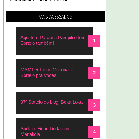
MAIS ACESSADOS
Aqui tem Parceria Pampili e tem
Sorteio também!
MSMP + InconDYcional =
Sorteio pra Vocês
37º Sorteio do blog: Boka Loka
Sorteio: Fique Linda com
Marialícia