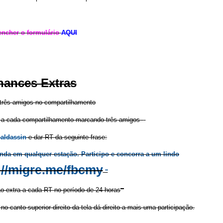
encher o formulário
AQUI
hances Extras
três amigos no compartilhamento
a a cada compartilhamento marcando três amigos
aldassin
e dar RT da seguinte frase:
inda em qualquer estação. Participo e concorra a um lindo
://migre.me/fbcmy
"
ão extra a cada RT no período de 24 horas
 canto superior direito da tela dá direito a mais uma participação.