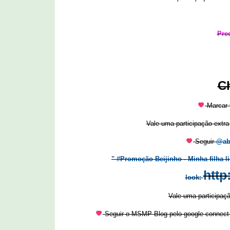
Pre
C
Marcar 
Vale uma participação extr
Seguir
@ab
" #Promoção Beijinho - Minha filha l
http
look:
Vale uma participaç
Seguir o MSMP Blog pelo google connect no