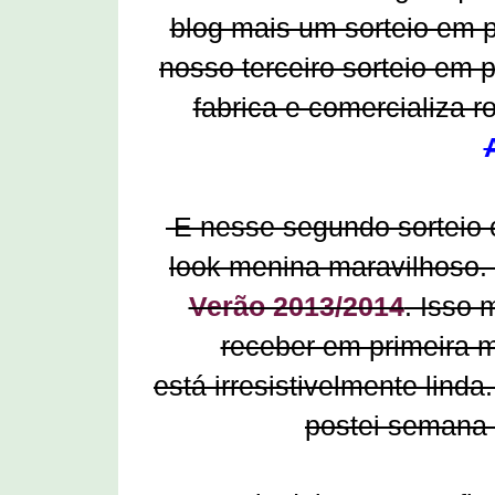
blog mais um sorteio em p
nosso terceiro sorteio em 
fabrica e comercializa r
E nesse segundo sorteio c
look menina maravilhoso.
Verão 2013/2014
. Isso 
receber em primeira 
está irresistivelmente lind
postei semana 