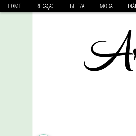
async='async' data-ad-client='ca-pub-1470782825684808'
HOME
REDAÇÃO
BELEZA
MODA
DIÁ