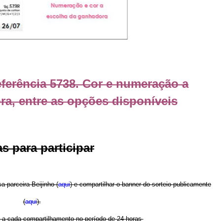
ferência 5738. Cor e numeração a
a, entre as opções disponíveis
s para participar
sa parceira Beijinho (
aqui
) e compartilhar o banner do sorteio publicamente
(
aqui
).
a a cada compartilhamento no período de 24 horas