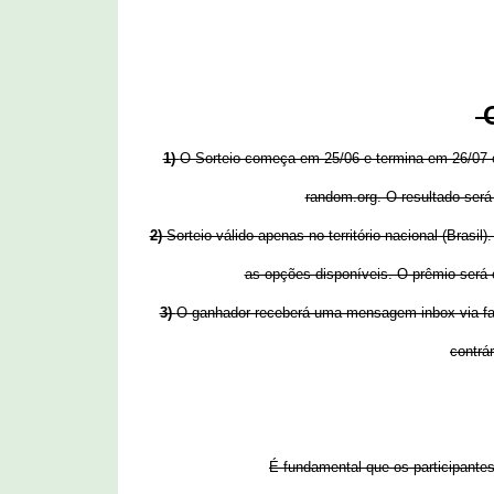
O
1)
O Sorteio começa em 25/06 e termina em 26/07 e 
random.org. O resultado será 
2)
Sorteio válido apenas no território nacional (Brasi
as opções disponíveis. O prêmio será 
3)
O ganhador receberá uma mensagem inbox via fac
contrár
É fundamental que os participante