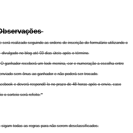
bservações
será realizado seguindo as ordens de inscrição do formulário utilizando o
divulgado no blog até 03 dias úteis após o término.
l). O ganhador receberá um look menina, cor e numeração a escolha entre
enviado sem ônus ao ganhador e não poderá ser trocado.
ebook e deverá respondê-lo no prazo de 48 horas após o envio, caso
io o sorteio será refeito.
s sigam todas as regras para não serem desclassificados.