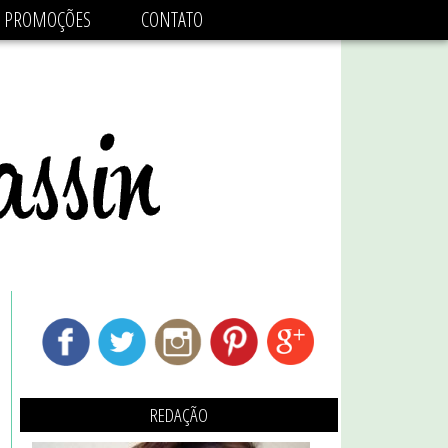
adsbygoogle.js'/>
PROMOÇÕES
CONTATO
REDAÇÃO