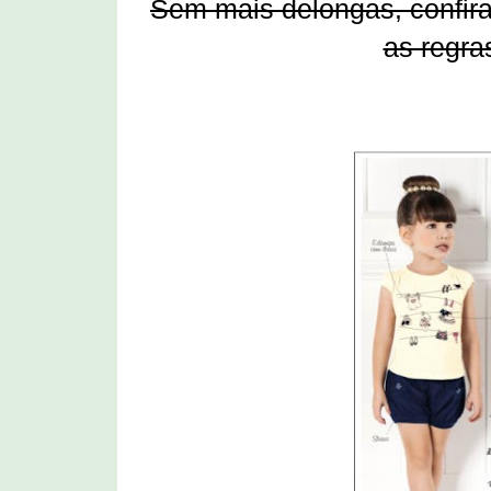
Sem mais delongas, confira
as regras