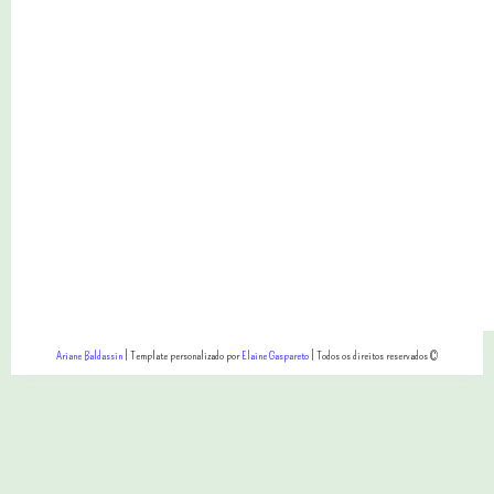
Ariane Baldassin
| Template personalizado por
Elaine Gaspareto
| Todos os direitos reservados ©