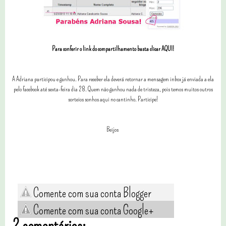
Para conferir o link do compartilhamento basta clicar AQUI!
A Adriana participou e ganhou. Para receber ela deverá retornar a mensagem inbox já enviada a ela
pelo facebook até sexta-feira dia 28. Quem não ganhou nada de tristeza, pois temos muitos outros
sorteios sonhos aqui no cantinho. Participe!
Beijos
Comente com sua conta Blogger
Comente com sua conta Google+
2 comentários: