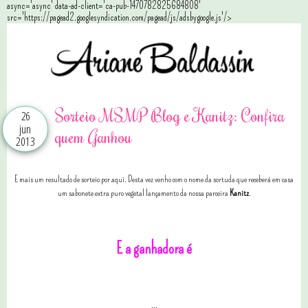
async='async' data-ad-client='ca-pub-1470782825684808'
src='https://pagead2.googlesyndication.com/pagead/js/adsbygoogle.js'/>
Sorteio MSMP Blog e Kanitz: Confira
26
jun
quem Ganhou
2013
E mais um resultado de sorteio por aqui. Desta vez venho com o nome da sortuda que receberá em casa
um sabonete extra puro vegetal lançamento da nossa parceira
Kanitz
.
E a ganhadora é
...