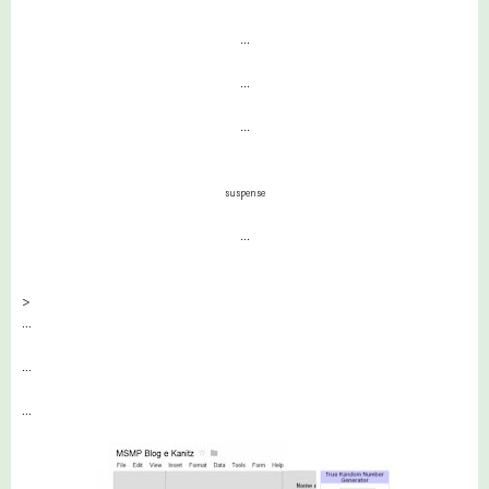
...
...
...
suspense
...
>
...
...
...