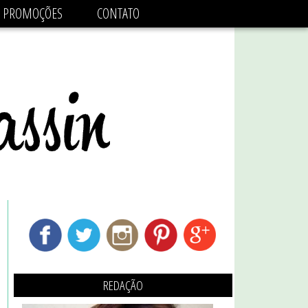
adsbygoogle.js'/>
PROMOÇÕES
CONTATO
REDAÇÃO