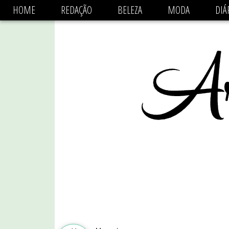
async='async' data-ad-client='ca-pub-1470782825684808'
HOME
REDAÇÃO
BELEZA
MODA
DIÁ