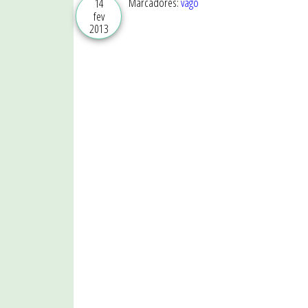
Marcadores:
vago
14
fev
2013