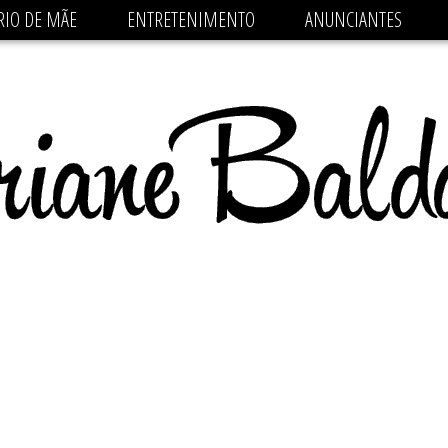
 src='https://pagead2.googlesyndication.com/pagead/js/
RIO DE MÃE
ENTRETENIMENTO
ANUNCIANTES