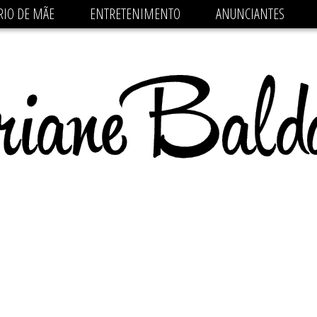
 src='https://pagead2.googlesyndication.com/pagead/js/
RIO DE MÃE
ENTRETENIMENTO
ANUNCIANTES