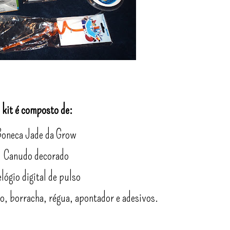
 kit é composto de:
Boneca Jade da Grow
1 Canudo decorado
elógio digital de pulso
no, borracha, régua, apontador e adesivos.