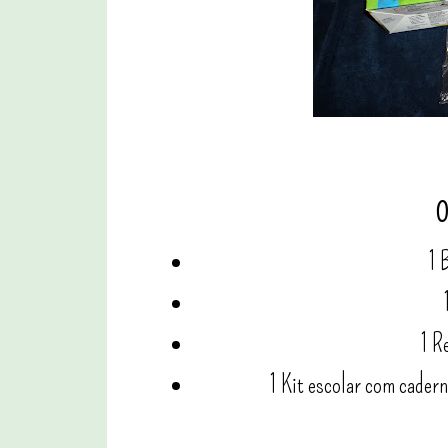
O
1 
1 R
1 Kit escolar com cader