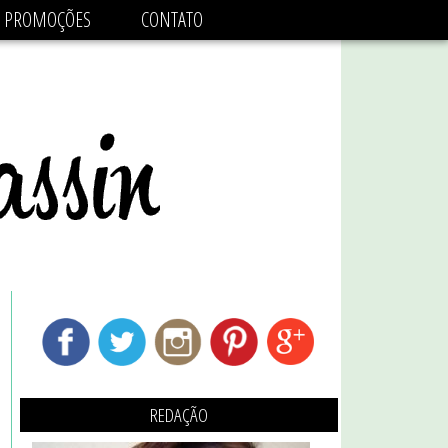
adsbygoogle.js'/>
PROMOÇÕES
CONTATO
REDAÇÃO