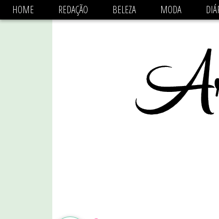
async='async' data-ad-client='ca-pub-1470782825684808'
HOME
REDAÇÃO
BELEZA
MODA
DIÁ