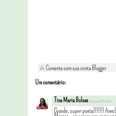
Comente com sua conta Blogger
Um comentário:
Tina Maria Bolsas
31 de maio de 2011 às 16:23
Grande, super poeta!!!!!!! Amei
Menina...vc arrasa nos concurs