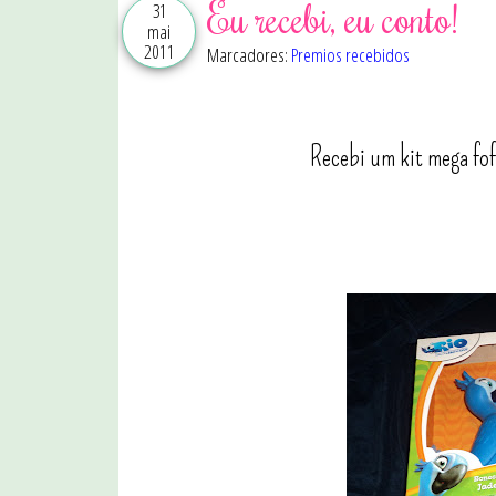
Eu recebi, eu conto!
31
mai
2011
Marcadores:
Premios recebidos
Recebi um kit mega fo