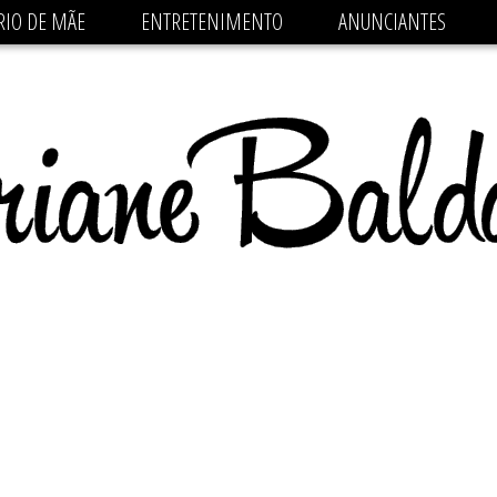
 src='https://pagead2.googlesyndication.com/pagead/js/
RIO DE MÃE
ENTRETENIMENTO
ANUNCIANTES