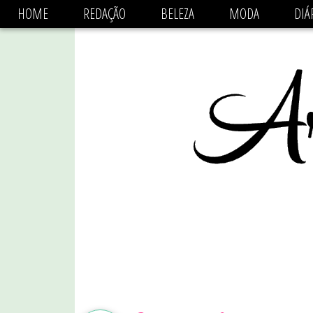
async='async' data-ad-client='ca-pub-1470782825684808'
HOME
REDAÇÃO
BELEZA
MODA
DIÁ