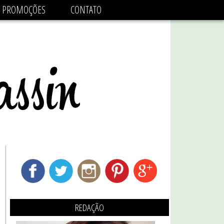
adsbygoogle.js'/>
PROMOÇÕES
CONTATO
REDAÇÃO