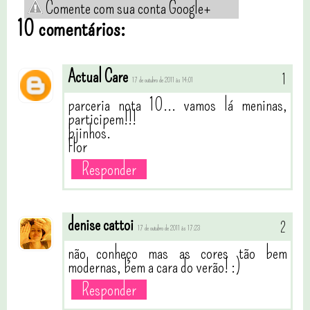
Comente com sua conta Google+
10 comentários:
Actual Care
17 de outubro de 2011 às 14:01
parceria nota 10... vamos lá meninas,
participem!!!
bjinhos.
Flor
Responder
denise cattoi
17 de outubro de 2011 às 17:23
não conheço mas as cores tão bem
modernas, bem a cara do verão! :)
Responder