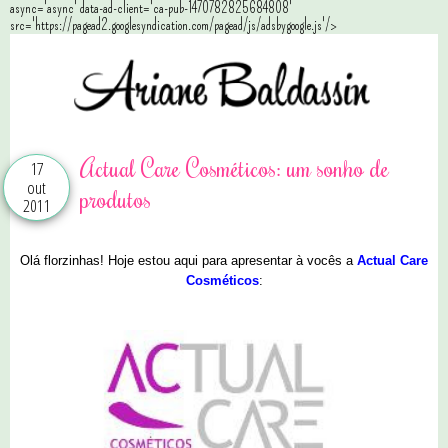
async='async' data-ad-client='ca-pub-1470782825684808'
src='https://pagead2.googlesyndication.com/pagead/js/adsbygoogle.js'/>
Actual Care Cosméticos: um sonho de
17
out
produtos
2011
Olá florzinhas! Hoje estou aqui para apresentar à vocês a
Actual Care
Cosméticos
: