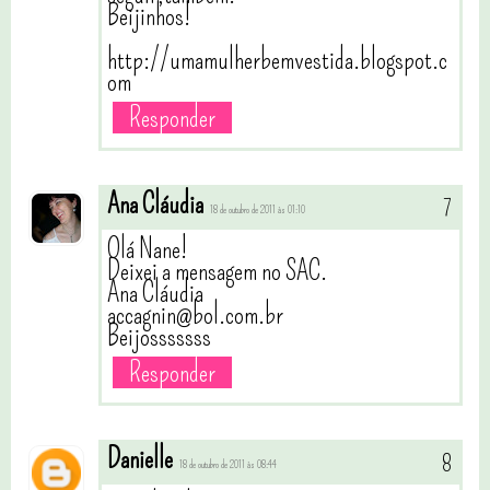
Beijinhos!
http://umamulherbemvestida.blogspot.c
om
Responder
Ana Cláudia
18 de outubro de 2011 às 01:10
Olá Nane!
Deixei a mensagem no SAC.
Ana Cláudia
accagnin@bol.com.br
Beijosssssss
Responder
Danielle
18 de outubro de 2011 às 08:44