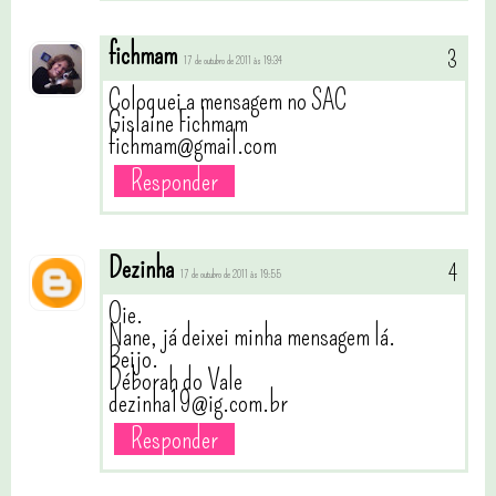
fichmam
17 de outubro de 2011 às 19:34
Coloquei a mensagem no SAC
Gislaine Fichmam
fichmam@gmail.com
Responder
Dezinha
17 de outubro de 2011 às 19:55
Oie.
Nane, já deixei minha mensagem lá.
Beijo.
Déborah do Vale
dezinha19@ig.com.br
Responder