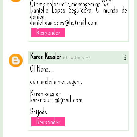
Oi tmb coloquei a mensagem no SAC
Danielle Lopes Seguidora: O mundo de
danica
danielleaalopes@hotmail.com
Responder
Karen Kessler
18 de outubro de 2011 às 12:43
OI Nane...
Já mandei a mensagem.
Karen kessler
karenciuffi@gmail.com
Beijods
Responder