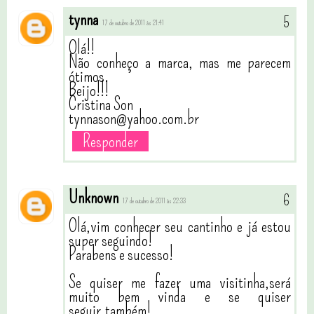
tynna
17 de outubro de 2011 às 21:41
Olá!!
Não conheço a marca, mas me parecem
ótimos.
Beijo!!!
Cristina Son
tynnason@yahoo.com.br
Responder
Unknown
17 de outubro de 2011 às 22:33
Olá,vim conhecer seu cantinho e já estou
super seguindo!
Parabens e sucesso!
Se quiser me fazer uma visitinha,será
muito bem vinda e se quiser
seguir,também!