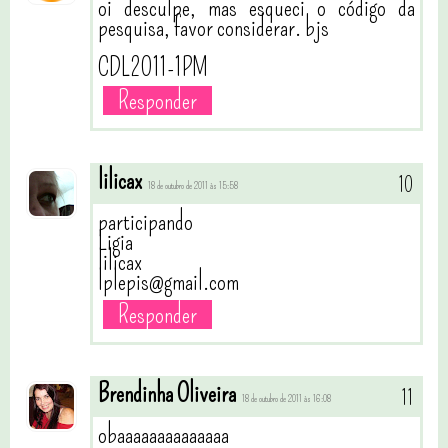
oi desculpe, mas esqueci o código da
pesquisa, favor considerar. bjs
CDL2011-1PM
Responder
lilicax
18 de outubro de 2011 às 15:58
participando
Ligia
lilicax
lplepis@gmail.com
Responder
Brendinha Oliveira
18 de outubro de 2011 às 16:08
obaaaaaaaaaaaaaa