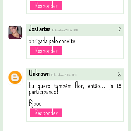
Responder
Josi artes
18 de outubro de 2011 às 14:36
obrigada pelo convite
Responder
Unknown
18 de outubro de 2011 às 14:40
Eu quero também flor, então... ja tô
participando!
Bjooo
Responder