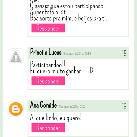
Claaaaro que estou participando.
Super fofo o kit.
Boa sorte pra mim, e beijos pra ti.
Responder
Priscila Lucas
18 de outubro de 2011 às 20:59
Participandoo!!
Eu quero muito ganhar!! =D
Responder
Ana Gomide
18 de outubro de 2011 às 21:02
Ai que lindo, eu quero!
Responder