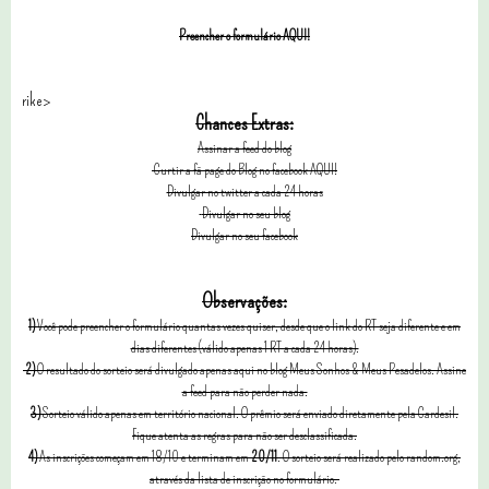
Preencher o formulário AQUI!
rike>
Chances Extras:
Assinar a feed do blog
Curtir a fã page do Blog no facebook AQUI!
Divulgar no twitter a cada 24 horas
Divulgar no seu blog
Divulgar no seu facebook
Observações:
1)
Você pode preencher o formulário quantas vezes quiser, desde que o link do RT seja diferente e em
dias diferentes (válido apenas 1 RT a cada 24 horas).
2)
O resultado do sorteio será divulgado apenas aqui no blog Meus Sonhos & Meus Pesadelos. Assine
a feed para não perder nada.
3)
Sorteio válido apenas em território nacional. O prêmio será enviado diretamente pela Cardesil.
Fique atenta as regras para não ser desclassificada.
4)
As inscrições começam em 18/10 e terminam em
20/11
. O sorteio será realizado pelo random.org,
através da lista de inscrição no formulário.