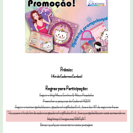
Prêmio:
1 Kit de Cadernos Cardesil
Regras para Participação:
Seguir o blog Meus Sonhos & Meus Pesadelos
Preencher a pesquisa da Cadersil AQUI!
Seguir o twitter @abaldassin
,
@cadersil e @RockerGirl_love
e dar RT da seguinte frase:
" Eu quero o lindo kit de cadernos
@cadersil e @RockerGirl_love que @abaldassin está sorteando no
blog http://migre.me/5WTyN
"
Deixar qualquer comentário nesta postagem