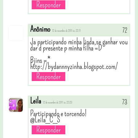
Responder
Anônimo
12 de novembro de 2011 às 22:11
Ja participando minha linda,se ganhar vou
dar d presente p minha filha =D
Bjins =*
http://bydannnyzinha.blogspot.com/
Responder
Leila
12 de novembro de 2011 às 22:23
Participando e torcendo!
@Leila_C_S
Responder