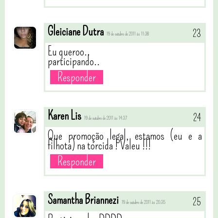
Gleiciane Dutra
19 de outubro de 2011 às 11:38
Eu queroo..
participando..
Responder
Karen Lis
19 de outubro de 2011 às 14:37
Que promoção legal, estamos (eu e a
filhota) na torcida ! Valeu !!!
Responder
Samantha Briannezi
19 de outubro de 2011 às 20:35