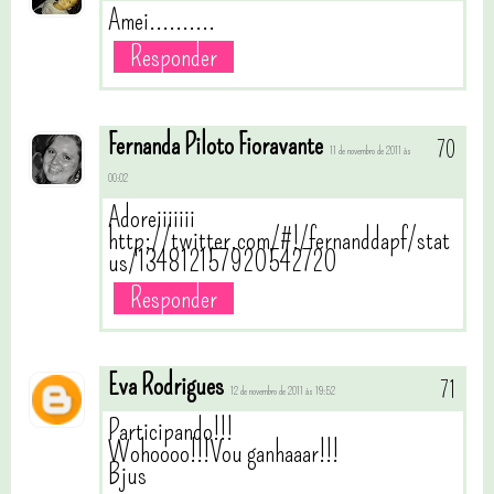
Amei..........
Responder
Fernanda Piloto Fioravante
11 de novembro de 2011 às
00:02
Adoreiiiiiii
http://twitter.com/#!/fernanddapf/stat
us/134812157920542720
Responder
Eva Rodrigues
12 de novembro de 2011 às 19:52
Participando!!!
Wohoooo!!!Vou ganhaaar!!!
Bjus