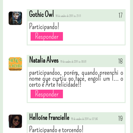
Gothic Owl
18 de outubro de 2011 às 21:11
Participando!
Responder
Natalia Alves
19 de outubro de 2011 às 00:01
participandoo, porém, quando preenchi o
nome que curtiu no face, engoli um I... o
certo é Arte Felicidade!!
Responder
Helloíne Francielle
19 de outubro de 2011 às 07:06
Participando e torcendo!