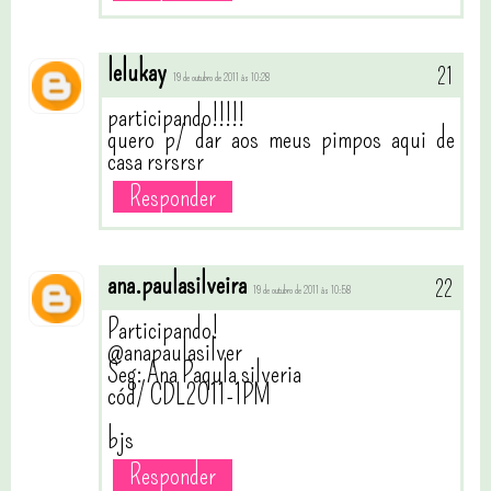
lelukay
19 de outubro de 2011 às 10:28
participando!!!!!
quero p/ dar aos meus pimpos aqui de
casa rsrsrsr
Responder
ana.paulasilveira
19 de outubro de 2011 às 10:58
Participando!
@anapaulasilver
Seg: Ana Paqula silveria
cód/ CDL2011-1PM
bjs
Responder