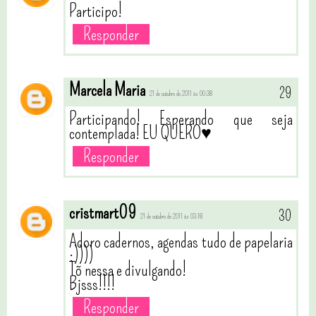
Participo!
Responder
Marcela Maria
21 de outubro de 2011 às 00:38
Participando! Esperando que seja
contemplada! EU QUERO♥
Responder
cristmart09
21 de outubro de 2011 às 03:18
Adoro cadernos, agendas tudo de papelaria
:))))
Tõ nessa e divulgando!
Bjsss!!!!
Responder