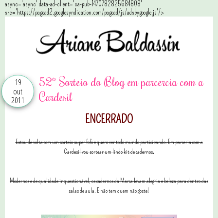
async='async' data-ad-client='ca-pub-1470782825684808'
src='https://pagead2.googlesyndication.com/pagead/js/adsbygoogle.js'/>
52º Sorteio do Blog em parcercia com a
19
out
Cardesil
2011
ENCERRADO
Estou de volta com um sorteio super fofo e quero ver todo mundo participando. Em parceria com a
Cardesil vou sortear um lindo kit de cadernos.
Modernos e de qualidade inquestionável, os cadernos da Marca levam alegria e beleza para dentro das
salas de aula. E não tem quem não goste!