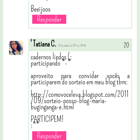
Beeijoos
Responder
' Tatiana C.
19 de outubro de 2011 às 08:48
cadernos lindos (:
participando *-*
aproveito para convidar vocês a
participarem do sorteio em meu blog tbm:
http://comovoceleva.blogspot.com/2011
/09/sorteio-nosso-blog-maria-
buginganga-e.html
PARTICIPEM!
:**
Responder