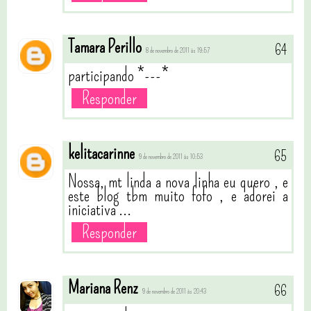
Tamara Perillo
8 de novembro de 2011 às 19:57
participando *---*
Responder
kelitacarinne
9 de novembro de 2011 às 10:53
Nossa, mt linda a nova linha eu quero , e
este blog tbm muito fofo , e adorei a
iniciativa ...
Responder
Mariana Renz
9 de novembro de 2011 às 20:43