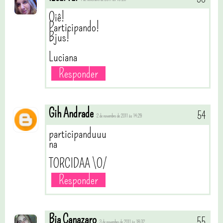
Oiê!
Participando!
Bjus!
Luciana
Responder
Gih Andrade
2 de novembro de 2011 às 14:29
participanduuu
na
TORCIDAA \O/
Responder
Bia Canazaro
3 de novembro de 2011 às 18:32