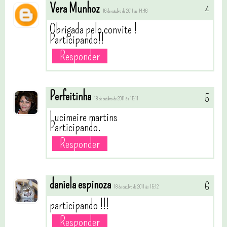
Vera Munhoz
18 de outubro de 2011 às 14:48
Obrigada pelo convite !
Participando!!
Responder
Perfeitinha
18 de outubro de 2011 às 15:11
Lucimeire martins
Participando.
Responder
daniela espinoza
18 de outubro de 2011 às 15:12
participando !!!
Responder