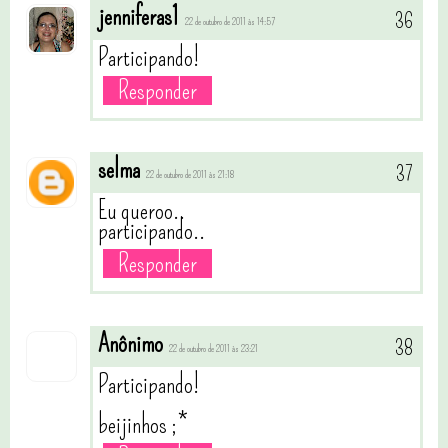
jenniferas1
22 de outubro de 2011 às 14:57
Participando!
Responder
selma
22 de outubro de 2011 às 21:18
Eu queroo..
participando..
Responder
Anônimo
22 de outubro de 2011 às 23:21
Participando!
beijinhos ;*