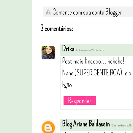
Comente com sua conta Blogger
3 comentários:
Drika
12 de setembro de 2011 às 17:08
Post mais lindooo... hehehe!
Nane (SUPER GENTE BOA), e o b
bjão
;*
Responder
Blog Ariane Baldassin
12 de setembro de 2011 