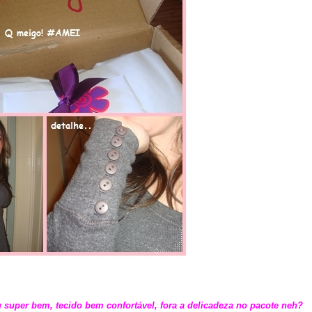
u super bem, tecido bem confortável, fora a delicadeza no pacote neh?