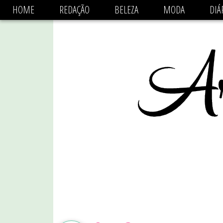
async='async' data-ad-client='ca-pub-1470782825684808'
HOME
REDAÇÃO
BELEZA
MODA
DIÁ