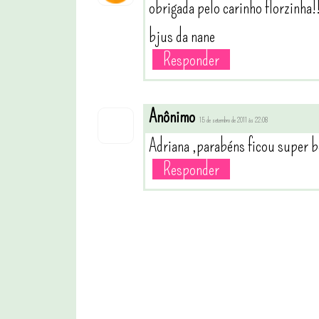
obrigada pelo carinho florzinha!
bjus da nane
Responder
Anônimo
15 de setembro de 2011 às 22:08
Adriana ,parabéns ficou super b
Responder