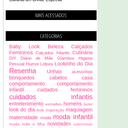
MAIS ACESSADOS
CATEGORIAS
Baby Look
Beleza
Calçados
Femininos
Culinária
Calçados Infantis
DIY
Diário de Mãe
Glambox
Higiene
Lookinho do Dia
Pessoal
Humor
Leitura
Resenha
Unhas
acessórios
brinquedos
cabelos
casa
comportamento
comportamento
infantil
cuidados femininos
cuidados infantis
entretenimento
homens
esmaltes
lazer
look do dia
maquiagem
look inspiração
moda infantil
maternidade
moda
novidades
moda mãe e filha
paternidade