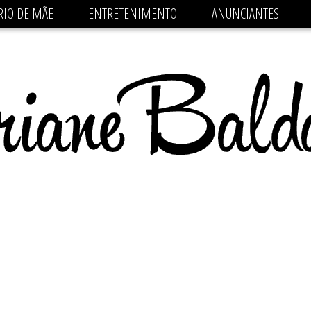
 src='https://pagead2.googlesyndication.com/pagead/js/
RIO DE MÃE
ENTRETENIMENTO
ANUNCIANTES