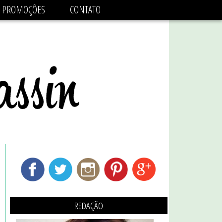
adsbygoogle.js'/>
PROMOÇÕES
CONTATO
REDAÇÃO