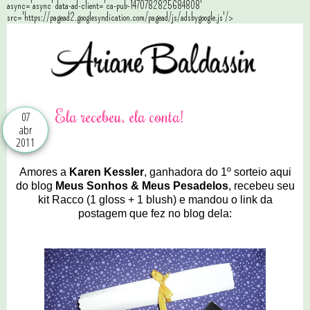
async='async' data-ad-client='ca-pub-1470782825684808'
src='https://pagead2.googlesyndication.com/pagead/js/adsbygoogle.js'/>
Ela recebeu, ela conta!
07
abr
2011
Amores a
Karen Kessler
, ganhadora do 1º sorteio aqui
do blog
Meus Sonhos & Meus Pesadelos
, recebeu seu
kit Racco (1 gloss + 1 blush) e mandou o link da
postagem que fez no blog dela: