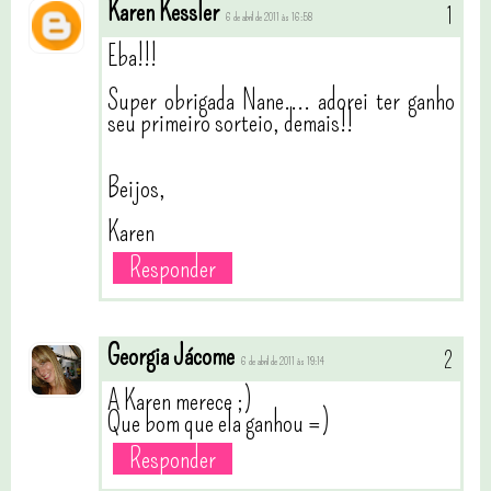
Karen Kessler
6 de abril de 2011 às 16:58
Eba!!!
Super obrigada Nane.... adorei ter ganho
seu primeiro sorteio, demais!!
Beijos,
Karen
Responder
Georgia Jácome
6 de abril de 2011 às 19:14
A Karen merece ;)
Que bom que ela ganhou =)
Responder