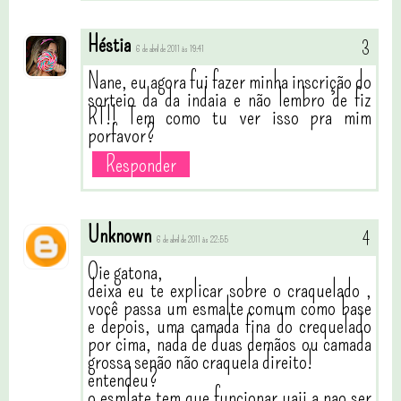
Héstia
6 de abril de 2011 às 19:41
Nane, eu agora fui fazer minha inscrição do
sorteio da da indaia e não lembro de fiz
RT!! Tem como tu ver isso pra mim
porfavor?
Responder
Unknown
6 de abril de 2011 às 22:55
Oie gatona,
deixa eu te explicar sobre o craquelado ,
você passa um esmalte comum como base
e depois, uma camada fina do crequelado
por cima, nada de duas demãos ou camada
grossa senão não craquela direito!
entendeu?
o esmlate tem que funcionar uaii a nao ser