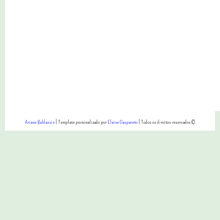
Ariane Baldassin
| Template personalizado por
Elaine Gaspareto
| Todos os direitos reservados ©