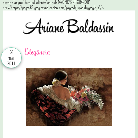
async='async' data-ad-client='ca-pub-1470782825684808'
src='https://pagead2.googlesyndication.com/pagead/js/adsbygoogle.js'/>
Elegância
04
mar
2011