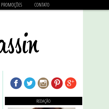
adsbygoogle.js'/>
PROMOÇÕES
CONTATO
REDAÇÃO