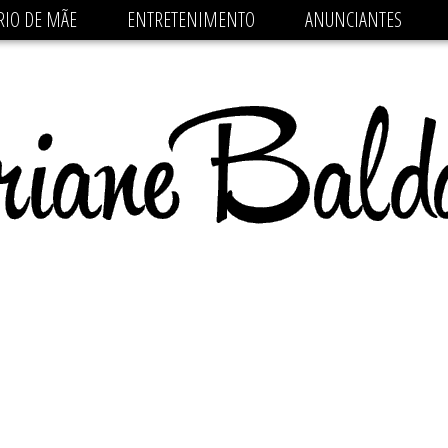
 src='https://pagead2.googlesyndication.com/pagead/js/
RIO DE MÃE
ENTRETENIMENTO
ANUNCIANTES