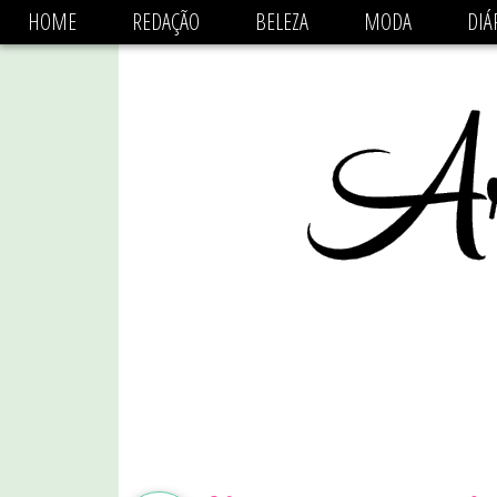
async='async' data-ad-client='ca-pub-1470782825684808'
HOME
REDAÇÃO
BELEZA
MODA
DIÁ