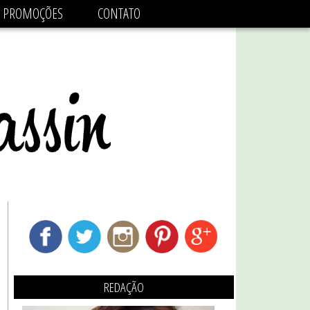
adsbygoogle.js'/>
PROMOÇÕES
CONTATO
REDAÇÃO