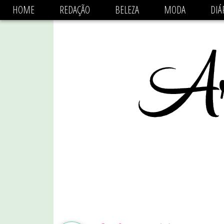
async='async' data-ad-client='ca-pub-1470782825684808'
HOME
REDAÇÃO
BELEZA
MODA
DIÁ