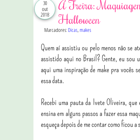
A Freira: Maquiagem
30
out
2018
Halloween
Marcadores:
Dicas
,
makes
Quem aí assistiu ou pelo menos não se ate
assistido aqui no Brasil? Gente, eu sou u
aqui uma inspiração de make pra vocês s
essa data.
Recebi uma pauta da Ivete Oliveira, que é
ensina em alguns passos a fazer essa maqu
esqueça depois de me contar como ficou a 