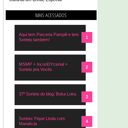
MAIS ACESSADOS
Aqui tem Parceria Pampili e tem
Sorteio também!
MSMP + InconDYcional =
Sorteio pra Vocês
37º Sorteio do blog: Boka Loka
Sorteio: Fique Linda com
Marialícia