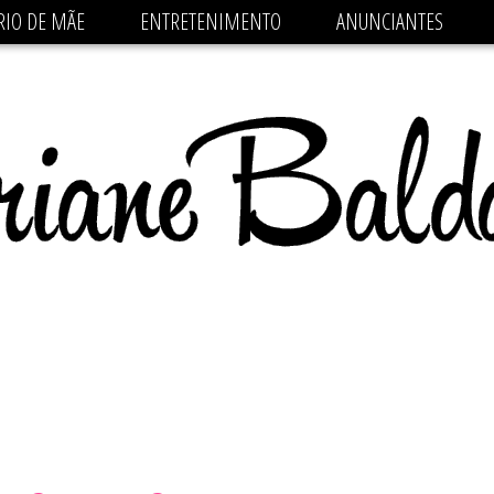
 src='https://pagead2.googlesyndication.com/pagead/js/
RIO DE MÃE
ENTRETENIMENTO
ANUNCIANTES