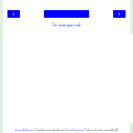
‹
›
Ver versão para a web
Ariane Baldassin
| Template personalizado por
Elaine Gaspareto
| Todos os direitos reservados ©