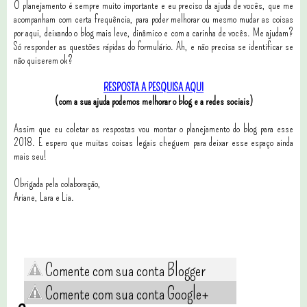
O planejamento é sempre muito importante e eu preciso da ajuda de vocês, que me
acompanham com certa frequência, para poder melhorar ou mesmo mudar as coisas
por aqui, deixando o blog mais leve, dinâmico e com a carinha de vocês. Me ajudam?
Só responder as questões rápidas do formulário. Ah, e não precisa se identificar se
não quiserem ok?
RESPOSTA A PESQUISA AQUI
(com a sua ajuda podemos melhorar o blog e a redes sociais)
Assim que eu coletar as respostas vou montar o planejamento do blog para esse
2018. E espero que muitas coisas legais cheguem para deixar esse espaço ainda
mais seu!
Obrigada pela colaboração,
Ariane, Lara e Lia.
Comente com sua conta Blogger
Comente com sua conta Google+