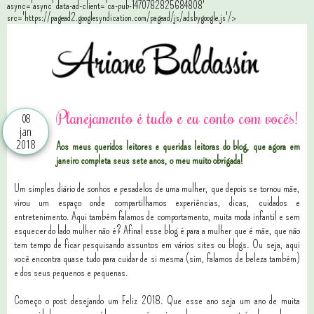
async='async' data-ad-client='ca-pub-1470782825684808'
src='https://pagead2.googlesyndication.com/pagead/js/adsbygoogle.js'/>
Planejamento é tudo e eu conto com vocês!
08
jan
2018
Aos meus queridos leitores e queridas leitoras do blog, que agora em
janeiro completa seus sete anos, o meu muito obrigada!
Um simples diário de sonhos e pesadelos de uma mulher, que depois se tornou mãe,
virou um espaço onde compartilhamos experiências, dicas, cuidados e
entretenimento. Aqui também falamos de comportamento, muita moda infantil e sem
esquecer do lado mulher não é? Afinal esse blog é para a mulher que é mãe, que não
tem tempo de ficar pesquisando assuntos em vários sites ou blogs. Ou seja, aqui
você encontra quase tudo para cuidar de si mesma (sim, falamos de beleza também)
e dos seus pequenos e pequenas.
Começo o post desejando um Feliz 2018. Que esse ano seja um ano de muita