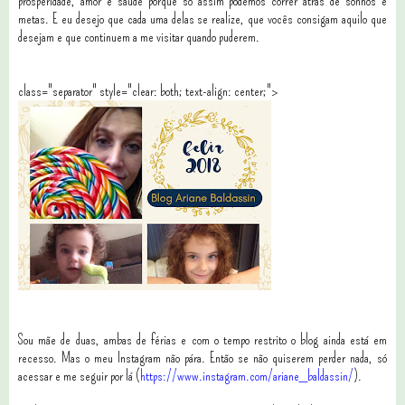
prosperidade, amor e saúde porque só assim podemos correr atrás de sonhos e
metas. E eu desejo que cada uma delas se realize, que vocês consigam aquilo que
desejam e que continuem a me visitar quando puderem.
class="separator" style="clear: both; text-align: center;">
Sou mãe de duas, ambas de férias e com o tempo restrito o blog ainda está em
recesso. Mas o meu Instagram não pára. Então se não quiserem perder nada, só
acessar e me seguir por lá (
https://www.instagram.com/ariane_baldassin/
).