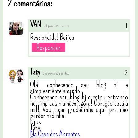
2 comentários:
VAN
10 de janeiro de 2018 às 11:17
Respondida! Beijos
Responder
Taty
10 de janeiro de 2018 às 14:57
Olá! conhecendo seu blog hj e
simplesmente amando!
Conhecendo seu blog hj e estou entrando
no time das mamães agora! Coração está a
mil! Vou ficar grudadinha aqui pra não
perder nadinha!
Bjus
Taty
Na Casa dos Abrantes