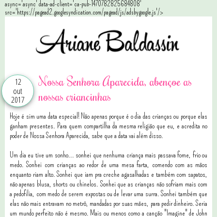
async='async' data-ad-client='ca-pub-1470782825684808'
src='https://pagead2.googlesyndication.com/pagead/js/adsbygoogle.js'/>
Nossa Senhora Aparecida, abençoe as
12
out
nossas criancinhas
2017
Hoje é sim uma data especial! Não apenas porque é o dia das crianças ou porque elas
ganham presentes. Para quem compartilha da mesma religião que eu, e acredita no
poder de Nossa Senhora Aparecida, sabe que a data vai além disso.
Um dia eu tive um sonho... sonhei que nenhuma criança mais passava fome, frio ou
medo. Sonhei com crianças ao redor de uma mesa farta, comendo com as mãos
enquanto riam alto. Sonhei que iam pra creche agasalhadas e também com sapatos,
não apenas blusa, shorts ou chinelos. Sonhei que as crianças não sofriam mais com
a pedofilia, com medo de serem expostas ou de levar uma surra. Sonhei também que
elas não mais entravam no metrô, mandadas por suas mães, para pedir dinheiro. Seria
um mundo perfeito não é mesmo. Mais ou menos como a canção "Imagine" de John