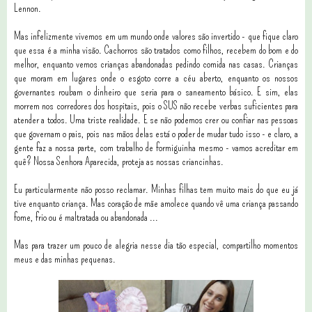
Lennon.
Mas infelizmente vivemos em um mundo onde valores são invertido - que fique claro
que essa é a minha visão. Cachorros são tratados como filhos, recebem do bom e do
melhor, enquanto vemos crianças abandonadas pedindo comida nas casas. Crianças
que moram em lugares onde o esgoto corre a céu aberto, enquanto os nossos
governantes roubam o dinheiro que seria para o saneamento básico. E sim, elas
morrem nos corredores dos hospitais, pois o SUS não recebe verbas suficientes para
atender a todos. Uma triste realidade. E se não podemos crer ou confiar nas pessoas
que governam o pais, pois nas mãos delas está o poder de mudar tudo isso - e claro, a
gente faz a nossa parte, com trabalho de formiguinha mesmo - vamos acreditar em
quê? Nossa Senhora Aparecida, proteja as nossas criancinhas.
Eu particularmente não posso reclamar. Minhas filhas tem muito mais do que eu já
tive enquanto criança. Mas coração de mãe amolece quando vê uma criança passando
fome, frio ou é maltratada ou abandonada ...
Mas para trazer um pouco de alegria nesse dia tão especial, compartilho momentos
meus e das minhas pequenas.