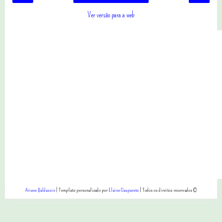
Ver versão para a web
Ariane Baldassin
| Template personalizado por
Elaine Gaspareto
| Todos os direitos reservados ©