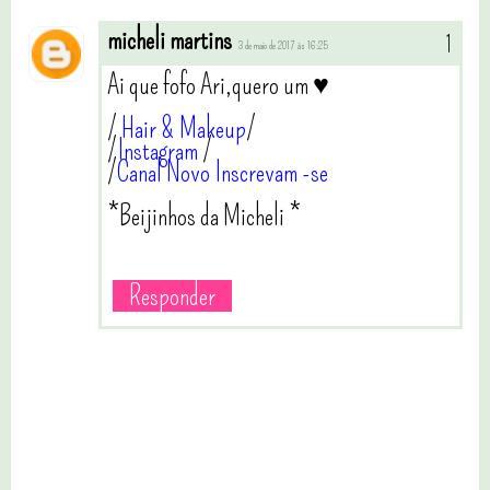
micheli martins
3 de maio de 2017 às 16:25
Ai que fofo Ari,quero um ♥
/
Hair & Makeup
/
/
Instagram
/
/
Canal Novo Inscrevam -se
*Beijinhos da Micheli *
Responder