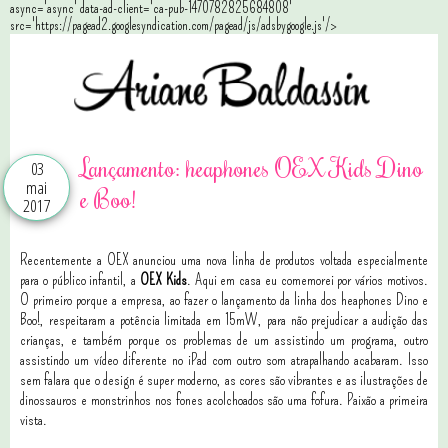
async='async' data-ad-client='ca-pub-1470782825684808'
src='https://pagead2.googlesyndication.com/pagead/js/adsbygoogle.js'/>
Lançamento: heaphones OEX Kids Dino
03
mai
e Boo!
2017
Recentemente a
OEX anunciou uma nova linha de produtos voltada especialmente
para o público infantil, a
OEX Kids
. Aqui em casa eu comemorei por vários motivos.
O primeiro porque a empresa, ao fazer o lançamento da linha dos heaphones Dino e
Boo!, respeitaram a potência limitada em 15mW, para não prejudicar a audição das
crianças, e também porque os problemas de um assistindo um programa, outro
assistindo um vídeo diferente no iPad com outro som atrapalhando acabaram. Isso
sem falara que
o design é super moderno, as cores são vibrantes e as ilustrações de
dinossauros e monstrinhos nos fones acolchoados são uma fofura. Paixão a primeira
vista.