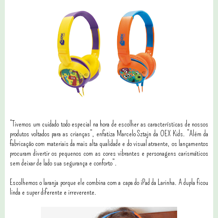
“Tivemos um cuidado todo especial na hora de escolher as características de nossos
produtos voltados para as crianças”, enfatiza Marcelo Sztajn da OEX Kids. “Além da
fabricação com materiais da mais alta qualidade e do visual atraente, os lançamentos
procuram divertir os pequenos com as cores vibrantes e personagens carismáticos
sem deixar de lado sua segurança e conforto”.
Escolhemos o laranja porque ele combina com a capa do iPad da Larinha. A dupla ficou
linda e super diferente e irreverente.