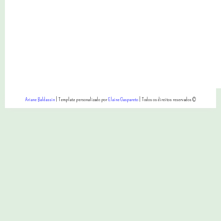
Ariane Baldassin
| Template personalizado por
Elaine Gaspareto
| Todos os direitos reservados ©