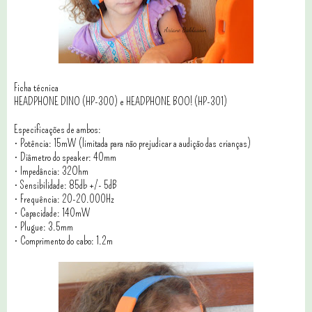
Ficha técnica
HEADPHONE DINO (HP-300) e HEADPHONE BOO! (HP-301)
Especificações de ambos:
• Potência: 15mW (limitada para não prejudicar a audição das crianças)
• Diâmetro do speaker: 40mm
• Impedância: 32Ohm
• Sensibilidade: 85db +/- 5dB
• Frequência: 20-20.000Hz
• Capacidade: 140mW
• Plugue: 3.5mm
• Comprimento do cabo: 1.2m