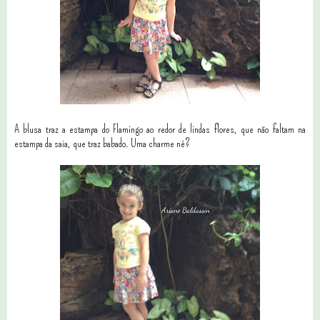
A blusa traz a estampa do Flamingo ao redor de lindas flores, que não faltam na
estampa da saia, que traz babado. Uma charme né?