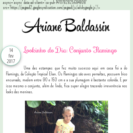
async='async' data-ad-client='ca-pub-1470782825684808'
src='https://pagead2.googlesyndication.com/pagead/js/adsbygoogle.js'/>
Lookinho do Dia: Conjunto Flamingo
14
fev
2017
Uma das estampas que fez muito sucesso aqui em casa foi a do
Flamingo, da Coleção Tropical Elian. Os flamingos são aves pernaltas, possuem bico
encurvado, medem entre 90 e 150 cm e a sua plumagem é bastante colorida. E por
isso mesmo o conjunto, além de lindo, fica super alegre trazendo irreverência nos
looks das meninas.