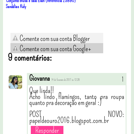
Conjunto blusa e saia Elian (referência 23890)
Sandálias Kidy
Comente com sua conta Blogger
Comente com sua conta Google+
9 comentários:
Giovanna
14 de fevereiro de 2017 às 12:28
Que linda!!
Acho lindo flamingos, tanto pra roupa
quanto pra decoração em geral :)
POST NOVO:
papeldeouro2016.blogspot.com.br
Responder