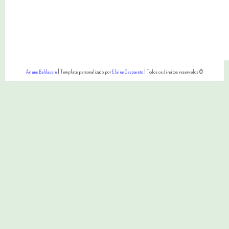
Ariane Baldassin
| Template personalizado por
Elaine Gaspareto
| Todos os direitos reservados ©