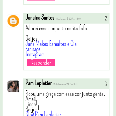
Janaína Santos
14 de fevereiro de 2017 às 15:40
Adorei esse conjunto muito fofo.
Beijos
Jana Makes Esmaltes e Cia
Fanpage
Instagram
Responder
Pam Lepletier
15 de fevereiro de 2017 às 10:15
Ficou uma graça com esse conjunto gente.
Amei!
Linda!
Beijos!
Blog Pam Lepletier