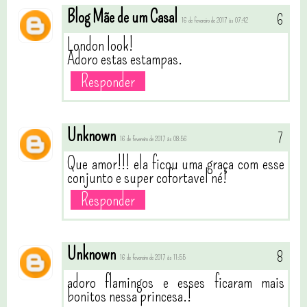
Blog Mãe de um Casal
16 de fevereiro de 2017 às 07:42
London look!
Adoro estas estampas.
Responder
Unknown
16 de fevereiro de 2017 às 08:56
Que amor!!! ela ficou uma graça com esse
conjunto e super cofortavel né!
Responder
Unknown
16 de fevereiro de 2017 às 11:55
adoro flamingos e esses ficaram mais
bonitos nessa princesa.!