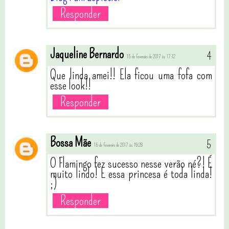
Responder
Jaqueline Bernardo
15 de fevereiro de 2017 às 17:12
Que linda amei!! Ela ficou uma fofa com
esse look!!
Responder
Bossa Mãe
15 de fevereiro de 2017 às 19:28
O Flamingo fez sucesso nesse verão né?! É
muito lindo! E essa princesa é toda linda!
;)
Responder