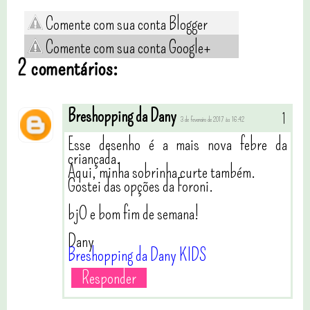
Comente com sua conta Blogger
Comente com sua conta Google+
2 comentários:
Breshopping da Dany
3 de fevereiro de 2017 às 16:42
Esse desenho é a mais nova febre da
criançada.
Aqui, minha sobrinha curte também.
Gostei das opções da Foroni.
bjO e bom fim de semana!
Dany
Breshopping da Dany KIDS
Responder