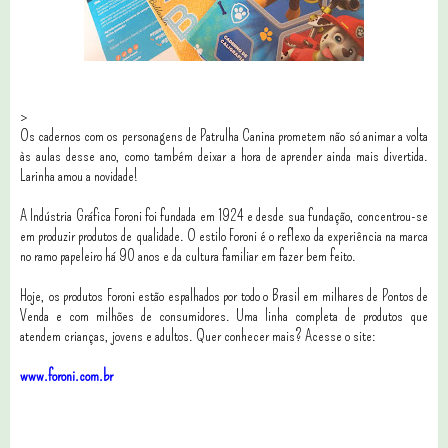
>
Os cadernos com os personagens de Patrulha Canina prometem não só animar a volta
às aulas desse ano, como também deixar a hora de aprender ainda mais divertida.
Larinha amou a novidade!
A Indústria Gráfica Foroni foi fundada em 1924 e d
esde sua fundação, concentrou-se
em produzir produtos de qualidade.
O estilo Foroni é o reflexo da experiência na marca
no ramo papeleiro há 90 anos e da cultura familiar em fazer bem feito.
Hoje,
os produtos Foroni estão espalhados por todo o Brasil em milhares de Pontos de
Venda e com milhões de consumidores. Uma linha completa de produtos que
atendem crianças, jovens e adultos. Quer conhecer mais? Acesse o site:
www.foroni.com.br