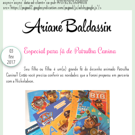
async='async' data-ad-client='ca-pub-1470782825684808'
src='https://pagead2.googlesyndication.com/pagead/js/adsbygoogle.js'/>
Especial para fã de Patrulha Canina
03
fev
2017
Seu filho ou filha é um(a) grande fã do desenho animado Patrulha
Canina? Então você precisa conferir as novidades que a Foroni preparou em parceria
com a Nickelodeon.