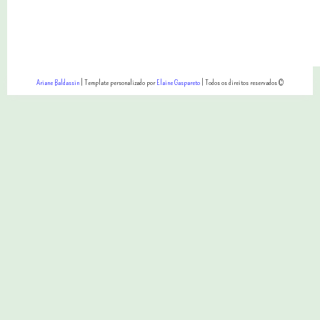
Ariane Baldassin
| Template personalizado por
Elaine Gaspareto
| Todos os direitos reservados ©