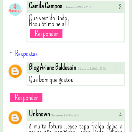
Camila Campos
8 de setembro de 2016 às 21:08
Que vestido lindo!
Ficou ótimo nela!!!
Responder
Respostas
Blog Ariane Baldassin
9 de setembro de 2016 às 16:03
Que bom que gostou
Responder
Unknown
8 de setembro de 2016 às 22:30
é muita fofura...esse tapa fralda deixa a