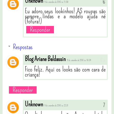
Unknown
9 de setembro de 2016 às 11:58
Eu adoro seus lookinhos! AS roupas são
sempre lindas e a modelo ajuda né
(fofura!)
Responder
Respostas
Blog Ariane Baldassin
9 de setembro de 2016 às 16:04
Fico feliz. Aqui os looks são com cara de
criança!
Responder
Unknown
9 de setembro de 2016 às 22:31