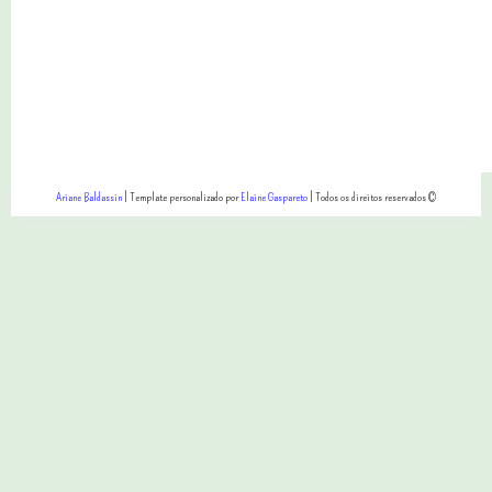
Ariane Baldassin
| Template personalizado por
Elaine Gaspareto
| Todos os direitos reservados ©