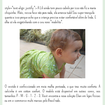
style="text-align: justify;"> A Lili ainda tem pouco cabelo por isso não fiz a maria
chiquinha. Aliás, nessa fase não para nada, ela arranca tudo! Sou super tranquila
quanto a isso porque acho que a criança precisa estar confortável além de linda. E
olha só ela engatinhando com o seu novo "modelito".
O vestido é confeccionado em meia malha penteada, o que traz muito conforto. A
calcinha é em cotton confort. O modelo está disponível em outras cores, nos
tamanhos P - M - G - 1 - 2 - 3. Você encontra a nova coleção Elian em lojas físicas
ou em e-commerce multi marcas pelo Brasil todo.