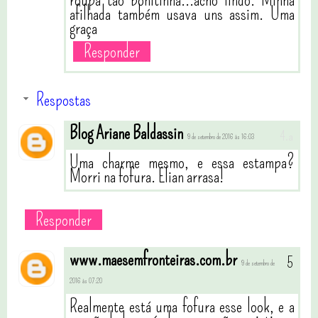
roupa tão bonitinha...acho lindo. Minha
afilhada também usava uns assim. Uma
graça
Responder
Respostas
Blog Ariane Baldassin
9 de setembro de 2016 às 16:03
Uma charme mesmo, e essa estampa?
Morri na fofura. Elian arrasa!
Responder
www.maesemfronteiras.com.br
9 de setembro de
2016 às 07:20
Realmente está uma fofura esse look, e a