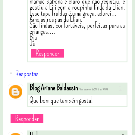
mamãe babona é claro que não resistiu, e
vestiu a Lili com a roupinha linda da Elian.
Esse tapa fraldas é uma graça, adorei...
Amo as roupas da Elian.
São lindas, confortáveis, perfeitas para as
crianças....
Bjs
Ju
Responder
Respostas
Blog Ariane Baldassin
9 de setembro de 2016 às 16:04
Que bom que também gosta!
Responder