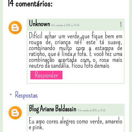
14 comentários:
Unknown
8 de setembro de 2016 às 14:56
Difícil achar um verde que fique bem em
roupa de criança né? este tá suave,
combinando muito com a estampa de
ratinho, que é linda e fofa. E você fez uma
combinação acertada com o rosa mais
neutro da sandália. Ficou fofo demais
Responder
Respostas
Blog Ariane Baldassin
9 de setembro de 2016 às 16:02
Eu amo cores alegres como verde, amarelo
e pink.