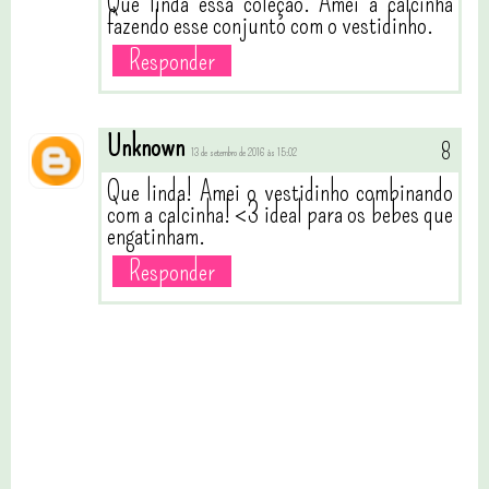
Que linda essa coleção. Amei a calcinha
fazendo esse conjunto com o vestidinho.
Responder
Unknown
13 de setembro de 2016 às 15:02
Que linda! Amei o vestidinho combinando
com a calcinha! <3 ideal para os bebes que
engatinham.
Responder