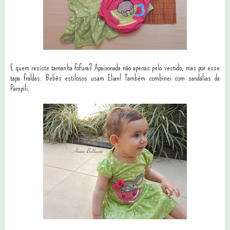
E quem resiste tamanha fofura? Apaixonada não apenas pelo vestido, mas por esse
tapa fraldas. Bebês estilosos usam Elian! Também combinei com sandálias da
Pampili.