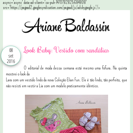
async='async' data-ad-client='ca-pub-1470782825684808'
src='https://pagead2.googlesyndication.com/pagead/js/adsbygoogle.js'/>
Look Baby: Vestido com sandálias
08
set
2016
O editorial de moda dessa semana está mesmo uma fofura. Na quinta
mostrei o look da
Lara com um vestido lindo da nova Coleção Elian Fun. Ele é tão lindo, tão perfeito, que
não resisti em vestir a Lia com um modelo praticamente idêntico.