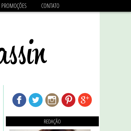
adsbygoogle.js'/>
PROMOÇÕES
CONTATO
REDAÇÃO