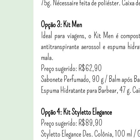
75g. Nécessaire feita de poliéster. Caixa d
Opção 3: Kit Men
Ideal para viagens, o Kit Men é compos
antitranspirante aerossol e espuma hidr
mala.
Preço sugerido: R$62,90
Sabonete Perfumado, 90 g / Balm após Bar
Espuma Hidratante para Barbear, 47 g. Cai
Opção 4: Kit Styletto Elegance
Preço sugerido: R$89,90
Styletto Elegance Des. Colônia, 100 ml / G