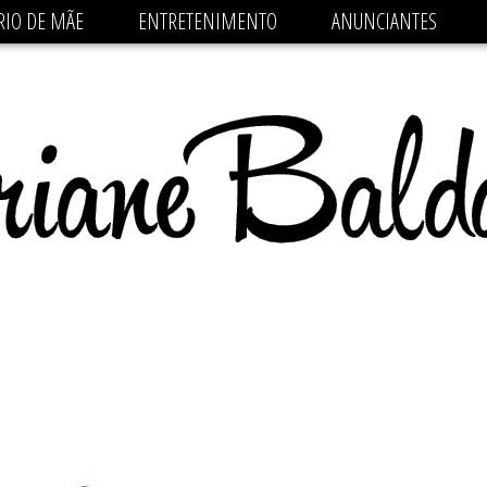
 src='https://pagead2.googlesyndication.com/pagead/js/
RIO DE MÃE
ENTRETENIMENTO
ANUNCIANTES