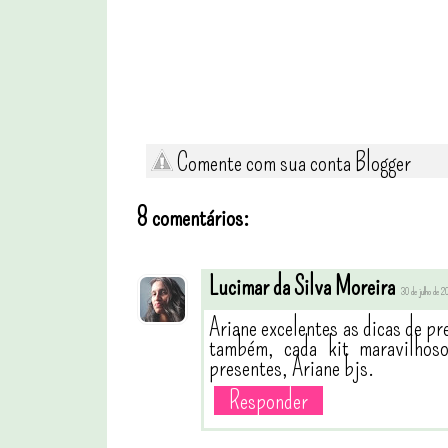
Comente com sua conta Blogger
8 comentários:
Lucimar da Silva Moreira
30 de julho de 
Ariane excelentes as dicas de p
também, cada kit maravilhoso
presentes, Ariane bjs.
Responder