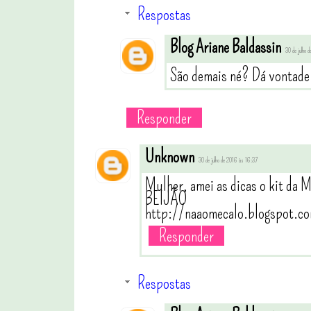
Respostas
Blog Ariane Baldassin
30 de julho 
São demais né? Dá vontade
Responder
Unknown
30 de julho de 2016 às 16:37
Mulher, amei as dicas o kit d
BEIJÃO
http://naaomecalo.blogspot.c
Responder
Respostas