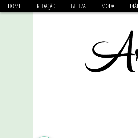
async='async' data-ad-client='ca-pub-1470782825684808'
HOME
REDAÇÃO
BELEZA
MODA
DIÁ