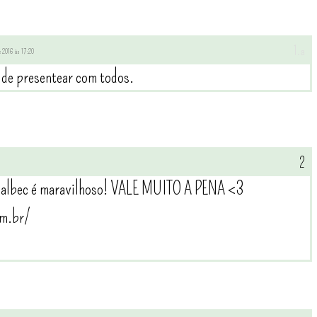
de 2016 às 17:20
 de presentear com todos.
a Malbec é maravilhoso! VALE MUITO A PENA <3
om.br/