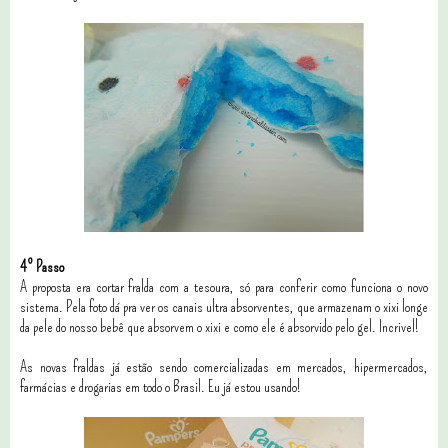
4º Passo
A proposta era cortar fralda com a tesoura, só para conferir como funciona o novo
sistema. Pela foto dá pra ver os canais ultra absorventes, que armazenam o xixi longe
da pele do nosso bebê que absorvem o xixi e como ele é absorvido pelo gel. Incrivel!
As novas fraldas já estão sendo comercializadas em mercados, hipermercados,
farmácias e drogarias em todo o Brasil. Eu já estou usando!