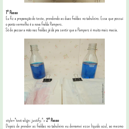
1º Passo
Eu fiz a preparação do teste, prendendo as duas fraldas no tabuleiro. Essa que possui
o ponto vermelho é a nova fralda Pampers.
Só de passar a mão nas fraldas já dá pra sentir que a Pampers é muito mais macia.
style="text-align: justify;">
2º Passo
Depois de prender as fraldas no tabuleiro eu derramei esse líquido azul, ao mesmo