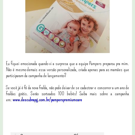
Eu fiquei emocionada quando vi a surpresa que a equipe Pampers preparou pra mim.
Não é mesmo demais essa versão personalizada, criada apenas para as mamães que
participaram da campanha de lançamento?
Se você já é fã da nova fralda, não pode deixar de se cadastrar e concorrer a um ano de
fraldas grátis. Serão sorteados 100 bebês! Saiba mais sobre a campanha
em:
www.descubrapg.com.br/pamperspremiumcare