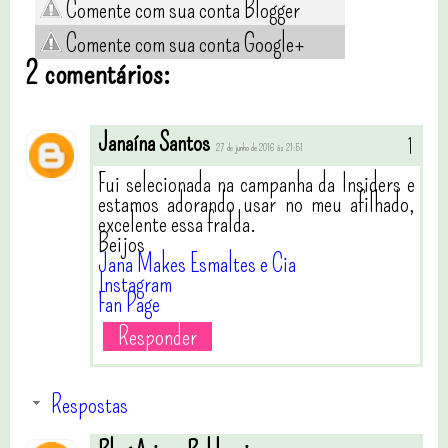
Comente com sua conta Blogger
Comente com sua conta Google+
2 comentários:
Janaína Santos
27 de junho de 2016 às 21:51
Fui selecionada na campanha da Insiders e
estamos adorando usar no meu afilhado,
excelente essa fralda.
Beijos
Jana Makes Esmaltes e Cia
Instagram
Fan Page
Responder
Respostas