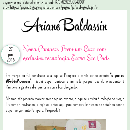
async='async' data-ad-client='ca-pub-1470782825684808'
src='https://pagead2.googlesyndication.com/pagead/js/adsbygoogle.js'/>
Nova Pampers Premium Care com
27
jun
exclusiva tecnologia Extra Sec Pods
2016
Em março eu fui convidade pela equipe Pampers a participar do evento
"o que os
#BebêsProcuram"
. Fiquei super curiosa e animada porque quando o assunto é
Pampers a gente sabe que tem coisa boa chegando!
Mesmo não podendo marcar presença no evento, a equipe enviou à redação do blog o
kit com as novidades, e hoje eu estou aqui para compartilhar todos os detalhes desse
super lançamento Pampers. Preparada?