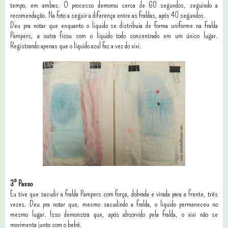
tempo, em ambas. O processo demorou cerca de 60 segundos, seguindo a
recomendação. Na foto a seguir a diferença entre as fraldas, após 40 segundos.
Deu pra notar que enquanto o liquido se distribuia de forma uniforme na fralda
Pampers, a outra ficou com o liquido todo concentrado em um único lugar.
Registrando apenas que o líquido azul faz a vez do xixi.
3º Passo
Eu tive que sacudir a fralda Pampers com força, dobrada e virada para a frente, três
vezes. Deu pra notar que, mesmo sacudindo a fralda, o liquido permaneceu no
mesmo lugar. Isso demonstra que, após absorvido pela fralda, o xixi não se
movimenta junto com o bebê.